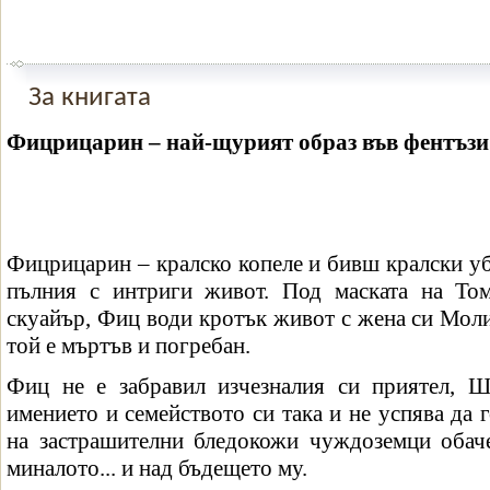
За книгата
Фицрицарин – най-щурият образ във фентъзи 
Фицрицарин – кралско копеле и бивш кралски уби
пълния с интриги живот. Под маската на То
скуайър, Фиц води кротък живот с жена си Моли.
той е мъртъв и погребан.
Фиц не е забравил изчезналия си приятел, Ш
имението и семейството си така и не успява да 
на застрашителни бледокожи чуждоземци обач
миналото... и над бъдещето му.