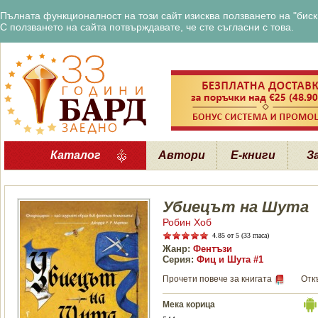
Пълната функционалност на този сайт изисква ползването на "бискв
С ползването на сайта потвърждавате, че сте съгласни с това.
Каталог
Автори
Е-книги
З
Убиецът на Шута
Робин Хоб
4.85
от 5 (33 гласа)
Жанр:
Фентъзи
Серия:
Фиц и Шута #1
Прочети повече за книгата
Отк
Мека корица