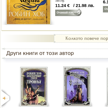
544 стр.
6.
11.24
€
/
21.98
лв.
Други книги от този автор