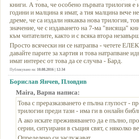
книги. А това, че особено първата трилогия е 
години и малцина я имат, а тия малцина вече н
дреме, че са издали някаква нова трилогия, то
значение, че с издаването на 7-ма "висяща" к
към читателите, както и с всяка втора незавър
Просто всячески ни се натрапва - четете Е
давайте парите за хартия и това натрапване ид
имат интерес от това да се случва - Бард.
Публикувано на:
10.08.2016 | 12:34
Борислав Янчев, Пловдив
Maira, Варна написа:
Това с преразказването е пълна глупост - п
трилогии преди тази - има ги в онлайн библ
А ако искате преживяването да е пълно, про
серии, ситуирани в същия свят, с няколко ве
Определено си заслужават.