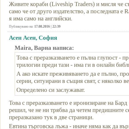
Живите кораби (Liveship Traders) и мисля че 
само че от друго издателство, а последната е R
я има само на английски.
Публикувано на:
17.08.2016 | 22:39
Асен Асен, София
Maira, Варна написа:
Това с преразказването е пълна глупост - п
трилогии преди тази - има ги в онлайн библ
А ако искате преживяването да е пълно, про
серии, ситуирани в същия свят, с няколко ве
Определено си заслужават.
Това с преразказването е иронизиране на Бард 
решил, че не ни трябва да четем предишните с
преразказано тук в две страници.
Евтина търговска лъжа - иначе няма как да въ