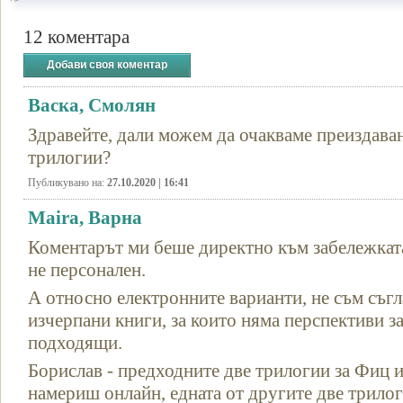
12 коментара
Добави своя коментар
Васка, Смолян
Здравейте, дали можем да очакваме преиздаван
трилогии?
Публикувано на:
27.10.2020 | 16:41
Maira, Варна
Коментарът ми беше директно към забележката
не персонален.
А относно електронните варианти, не съм съгла
изчерпани книги, за които няма перспективи за
подходящи.
Борислав - предходните две трилогии за Фиц
намериш онлайн, едната от другите две трилог