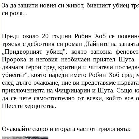
За да защити новия си живот, бившият убиец тря
си роля...
Преди около 20 години Робин Хоб се появина
трясък с дебютния си роман „Тайните на занаята
„Придворният убиец”, която запозна фенове
Пророка и неговия необичаен приятел Шута. 
двамата герои сред критици и читатели последв
убиецът”, която нареди името Робин Хоб сред м
след дълго очакване, ние ви представяме първата
приключенията на Фицрицарин и Шута. Също ка
да се чете самостоятелно от всеки, който все 
Шестте херцогства.
Очаквайте скоро и втората част от трилогията: