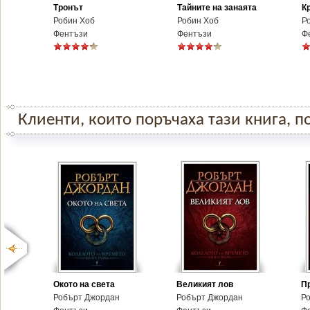
Тронът
Тайните на занаята
К
Робин Хоб
Робин Хоб
Р
Фентъзи
Фентъзи
Ф
Клиенти, които поръчаха тази книга, по
Окото на света
Великият лов
П
Робърт Джордан
Робърт Джордан
Р