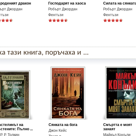
роденият дракон
Господарят на хаоса
Силата на сянкат
ърт Джордан
Робърт Джордан
Робърт Джордан
тъзи
Фентъзи
Фентъзи
 тази книга, поръчаха и ...
стелинът на
Сянката на бога
Смъртта е моят
стените: Пълно ...
занаят
Джон Кейс
 Р. Р. Толкин
Майкъл Конъли