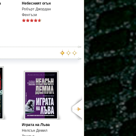
а
Небесният огън
Робърт Джордан
Фентъзи
Играта на Лъва
Нелсън Демил