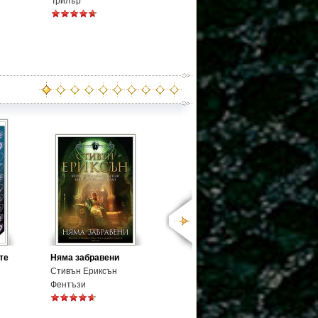
Трилър
те
Няма забравени
Стивън Ериксън
Фентъзи