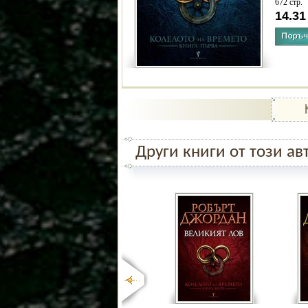
672 стр.
14.3
Други книги от този ав