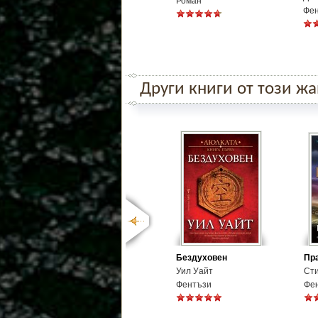
Роман
Фе
Други книги от този ж
Бездуховен
Пра
Уил Уайт
Ст
Фентъзи
Фе