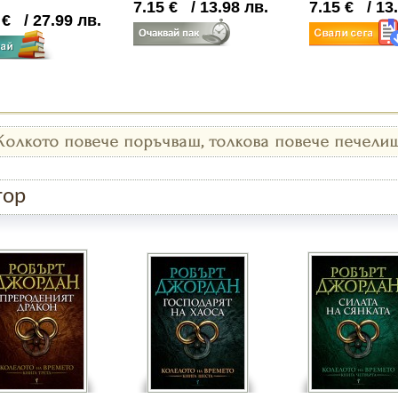
7.15
€
/
13.98
лв.
7.15
€
/
13
1
€
/
27.99
лв.
тор