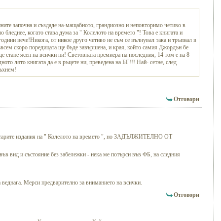
ините започна и създаде на-мащабното, грандиозно и неповторимо четиво в
 бледнее, когато става дума за " Колелото на времето "! Това е книгата и
години вече!Никога, от никое друго четиво не съм се вълнувал така и тръпнал в
ъвсем скоро поредицата ще бъде завършена, и края, който самия Джордън бе
е стане ясен на всички ни! Световната премиера на последния, 14 том е на 8
ото лято книгата да е в ръцете ни, преведена на БГ!!! Най- сетне, след
ъхнем!
Отговори
т старите издания на " Колелото на времето ", но ЗАДЪЛЖИТЕЛНО ОТ
във вид и състояние без забележки - нека ме потърси във ФБ, на следния
 веднага. Мерси предварително за вниманието на всички.
Отговори