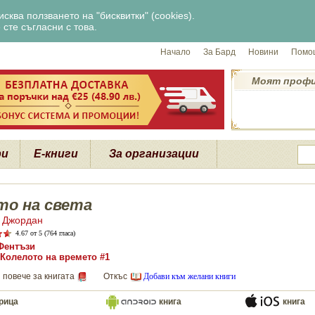
сква ползването на "бисквитки" (cookies).
сте съгласни с това.
Начало
За Бард
Новини
Помощ
Моят проф
ри
Е-книги
За организации
то на света
 Джордан
4.67
от 5 (764 гласа)
Фентъзи
Колелото на времето #1
 повече за книгата
Откъс
Добави към желани книги
рица
книга
книга