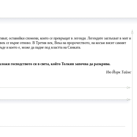
тиват, оставяйки спомени, които се превръщат в легенди. Легендите заглъхват в мит и
 век се върне отново. В Третия век, Века на пророчеството, на косъм висят самият
ъде и което е, може да падне под властта на Сянката.
ложи господството си в света, който Толкин започна да разкрива.
Ню Йорк Таймс