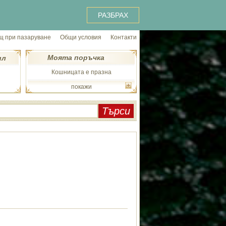
РАЗБРАХ
 при пазаруване
Общи условия
Контакти
Моята поръчка
ил
Кошницата е празна
покажи