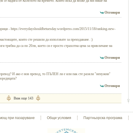
ря се надига от Колелото на времето. Който иска да може да ми пише на
Отговори
рици - https://everydayshouldbetuesday.wordpress.com/2015/11/18/ranking-new-
астоящите, които сте решили да използвате за преиздаване. :)
ги трябва да са по 20лв, което си е просто страхотна цена за привличане на
Отговори
превод? И ако е нов превод, то ПЪЛЕН ли е или пак сте разяли "ненужни"
поредицата?
Отговори
Виж още 143
мощ при пазаруване
Общи условия
Партньорска програма