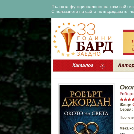
Пълната функционалност на този сайт изи
С ползването на сайта потвърждавате, че 
Каталог
Авто
Око
Робърт
Жанр:
Серия:
Прочети
Мека ко