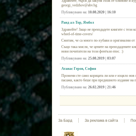
Здравейте, търся да закупя Нож от блянове и Бу
georgi_vedzhov@abv.bg
Публикувано на:
10.08.2020 | 16:10
Ранд ал-Тор, Ямбол
Здравейте! Защо не преиздадете книгите с тези ко
wheel-of-time-covers/
Смятам, че са много по-хубави и оригинални от н
Също така мисля, че цените на преиздадените кни
нови почитатели на този фентъзи епос. :)
Публикувано на:
25.08.2019 | 03:07
Атанас Геров, София
Промени сте само корицата ли или е изцяло нов 
пасажи, както беше при предишното издание на 
Публикувано на:
26.02.2019 | 21:46
За Бард
За реклама в сайта
По