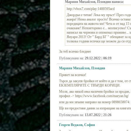
Мариян Михайлов, Пловдив написа:
http://vbox7.com/play:1400595acd
Джордън е титан! Лека му пръст! През год
жанра! Няма аналог просто! Всичко останало
поредицата на живота ми! Чета я от над 15 
очакване! Неповторимо е... неописуемо! С
написал на чернови и опоменал приживе... щ
Януари 2013! От " Бард БГ " обещават за идн
толкова години всички ще можем да си отд
За теб всичко бледнее
Публикувано на:
29.12.2022 | 06:19
Мариян Михайлов, Пловдив
Привет на всички!
Търся да закупя бройки от който и да е том, о
ЕКЗЕМПЛЯРИТЕ С ТВЪРДИ КОРИЦИ.
Моля, ако някой има налични бройки за продан, 
профил -> https://www.facebook.com/maryan.bg/
или да ми звънне направо на номер 0898658074.
Ще ви предоставя данни за изпращане на книгата
Публикувано на:
13.07.2022 | 21:26
Георги Веджов, София