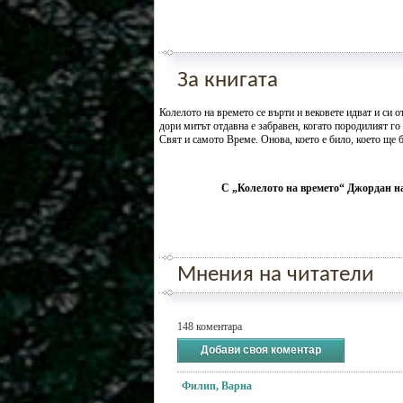
За книгата
Колелото на времето се върти и вековете идват и си о
дори митът отдавна е забравен, когато породилият го
Свят и самото Време. Онова, което е било, което ще б
С „Колелото на времето“ Джордан на
Мнения на читатели
148 коментара
Добави своя коментар
Филип, Варна