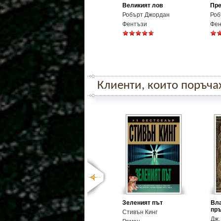
Великият лов
Пре
Робърт Джордан
Роб
Фентъзи
Фен
Клиенти, които поръчаха
Зеленият път
Вла
пръ
Стивън Кинг
Дж.