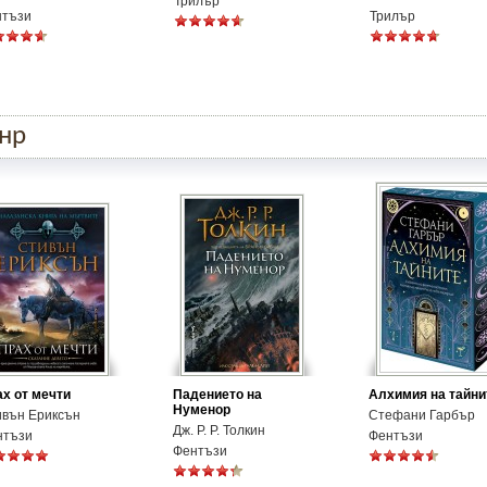
Трилър
нтъзи
Трилър
анр
х от мечти
Падението на
Алхимия на тайни
Нуменор
ивън Ериксън
Стефани Гарбър
Дж. Р. Р. Толкин
нтъзи
Фентъзи
Фентъзи