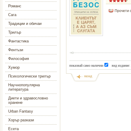
Романс
Прочети 
Сага
Традиции и обичаи
Трилър
Фантастика
Фентъзи
Философия
показвай само налични
вид издание:
Хумор
Психологически трилър
назад
Научнопопулярна
литература
Диети и здравословно
хранене
Urban Fantasy
Хорър разкази
Есета