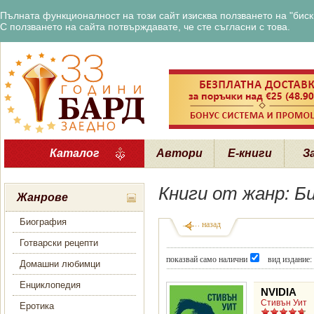
Пълната функционалност на този сайт изисква ползването на "бискв
С ползването на сайта потвърждавате, че сте съгласни с това.
Каталог
Автори
Е-книги
З
Книги от жанр: Б
Жанрове
Биография
назад
Готварски рецепти
показвай само налични
вид издание:
Домашни любимци
Енциклопедия
NVIDIA
Стивън Уит
Еротика