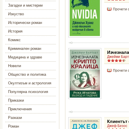
Загадки и мистерии
Прочети 
Изкуство
Исторически роман
История
Комикс
Криминален роман
Изчезнала
Джейми Барт
Медицина и здраве
Новели
Прочети 
Общество и политика
Окултизъм и астрология
Популярна психология
Приказки
Приключения
Разкази
Клиентът е
Джеф Безос
Роман