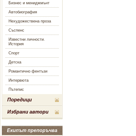
Бизнес и мениджмънт
Автобиография
Нехудожествена проза
Съспенс
Известни личности.
История
Спорт
Детска
Романтично фентъзи
Интервюта
Пътепис
Поредици
Избрани автори
Екипът препоръчва