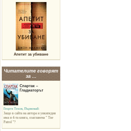
Апетит за убиване
Читателите говорят
за …
Спартак –
Гладиаторът
Георги Техов, Първомай:
Защо в сайта на автора и уикипедия
има и 4-та книга, озаглавена " Tne
Patrol "?