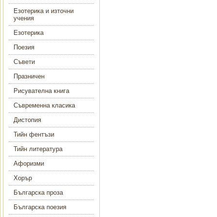
Езотерика и източни
учения
Езотерика
Поезия
Съвети
Празничен
Рисувателна книга
Съвременна класика
Дистопия
Тийн фентъзи
Тийн литература
Афоризми
Хорър
Българска проза
Българска поезия