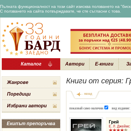
Пълната функционалност на този сайт изисква ползването на "бискв
С ползването на сайта потвърждавате, че сте съгласни с това.
Каталог
Автори
Е-книги
З
Книги от серия: Г
Жанрове
Поредици
назад
Избрани автори
показвай само налични
вид издание:
Грей
Екипът препоръчва
Е. Л. Джеймс