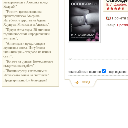
Освободе
на африканци в Америка преди
Е. Л. Джеймс
Колумб."
- "Развити цивилизации на
праисторическа Америка.
Прочети 
Изгубените царства на Адена,
Хоупуел, Мисисипи и Анасази.";
Жанр:
Ероти
- "Преди Атлантида. 20 милиона
години човешки и предчовешки
култури.";
- "Атлантида и предстоящата
ледникова епоха. Изгубената
цивилизация - огледало на нашия
свят.";
- "Богове на руните. Божествените
създатели на съдбата";
- "Военни срещи с извънземни.
показвай само налични
вид издание:
Истинската война на световете".
Предварително Ви благодаря!
назад