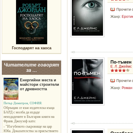
Прочети 
Жанр:
Ероти
Господарят на хаоса
По-тъмен
Читателите говорят
Е. Л. Джеймс
за …
Енергийни места и
Прочети 
майстори строители
Жанр:
Роман
от древността
Петър Димитров, СОФИЯ:
Обръщам се към издателска къща
БАРД с молба да издаде
неиздадените в България книги на
Франк Джоузеф като:
- "Изгубеното съкровище на цар
Юба. Доказателства за присъствието