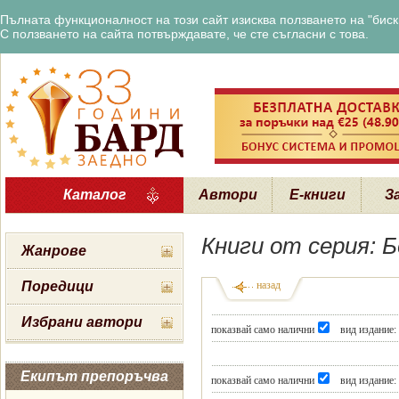
Пълната функционалност на този сайт изисква ползването на "бискв
С ползването на сайта потвърждавате, че сте съгласни с това.
Каталог
Автори
Е-книги
З
Книги от серия: 
Жанрове
Поредици
назад
Избрани автори
показвай само налични
вид издание:
Екипът препоръчва
показвай само налични
вид издание: