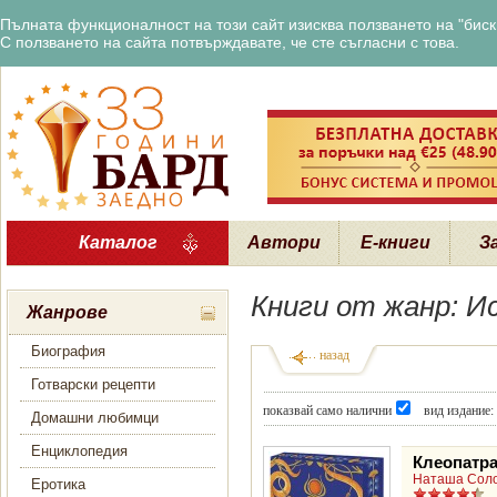
Пълната функционалност на този сайт изисква ползването на "бискв
С ползването на сайта потвърждавате, че сте съгласни с това.
Каталог
Автори
Е-книги
З
Книги от жанр: И
Жанрове
Биография
назад
Готварски рецепти
показвай само налични
вид издание:
Домашни любимци
Енциклопедия
Клеопатра
Наташа Сол
Еротика