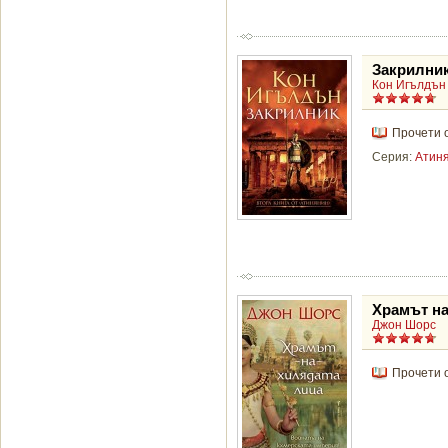
Закрилни
Кон Игълдън
Прочети 
Серия:
Атин
Храмът на
Джон Шорс
Прочети 