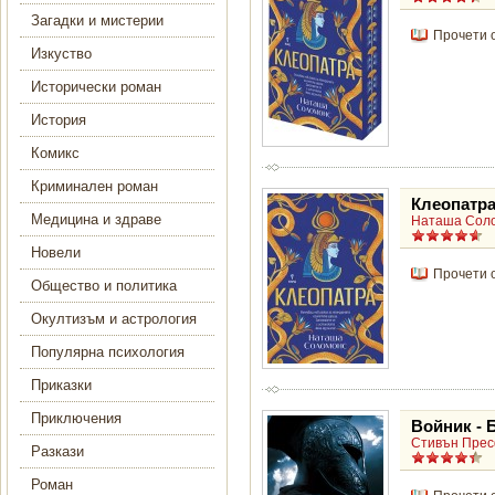
Загадки и мистерии
Прочети 
Изкуство
Исторически роман
История
Комикс
Криминален роман
Клеопатр
Медицина и здраве
Наташа Сол
Новели
Прочети 
Общество и политика
Окултизъм и астрология
Популярна психология
Приказки
Приключения
Войник - 
Стивън Пре
Разкази
Роман