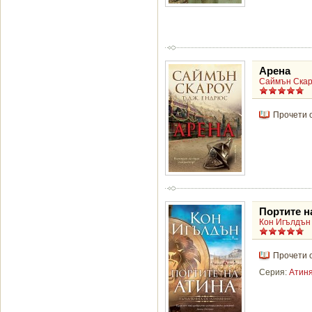
Арена
Саймън Скаро
Прочети 
Портите н
Кон Игълдън
Прочети 
Серия:
Атин