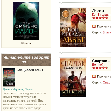
Лъвът
Кон Игълдън
Прочети 
Серия:
Златн
Илион
Читателите говорят
Спартак –
за …
Бен Кейн
Специален агент
Прочети 
Серия:
Спарт
Данаил Маринов, София:
За разлика от последните книги на
ДеМил, тази е интересна и
напрегната от край до край. Има
малко излишък и фантасмагория в
края, но все пак е много добра.