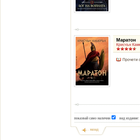
Маратон
Крисчън Кам
Прочети 
показвай само налични
вид издание:
назад