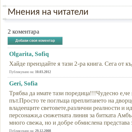
Мнения на читатели
2 коментара
Добави своя коментар
Olgarita, Sofiq
Хайде преиздайте я тази 2-ра книга. Сега от к
Публикувано на:
10.03.2012
Geri, Sofia
Трябва да имате тази поредица!!!Чудесно е,че 
път.Просто те поглъща преплитането на двор
владеещите световете,различни реалности и и
персонажи,а сюжетната линия за битката Амбъ
много свежа, но и добре обмислена представа 
Публикувано на:
29.12.2008