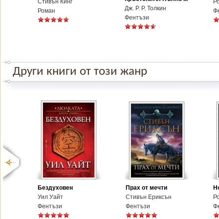
Стивън Кинг
Р
Дж. Р. Р. Толкин
Роман
Ф
Фентъзи
Други книги от този жанр
Бездуховен
Прах от мечти
Н
Уил Уайт
Стивън Ериксън
Р
Фентъзи
Фентъзи
Ф