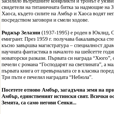
засилило вътрешните конфликти и тронът е уязви
свидетели на титаничната битка за надмощие на З
Хаоса, където силите на Амбър и Хаоса водят неп
посредством заговори и смели ходове.
Роджър Зелазни
(1937-1995) е роден в Юклид, О
емигрант. През 1959 г. получава бакалавърска сте
късно завършва магистратура – специалност драм
научната фантастика в началото на шейсетте год
новаторски разкази. Първата си награда “Хюго”, 
печели с романа “Господарят на светлината”, а ма
първата книга от превърналата се в класика пор
Три пъти е печелил наградата “Небюла”.
Посетете отново Амбър, загадъчна земя на п
Амбър, единственият истински свят. Всички ос
Земята, са само негови Сенки...