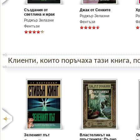
Създания от
Джак от Сенките
Х
светлина и мрак
Роджър Зелазни
Ро
Роджър Зелазни
Фентъзи
Фа
Фентъзи
Клиенти, които поръчаха тази книга, по
Зеленият път
Властелинът на
О
пръстените: Пълно ...