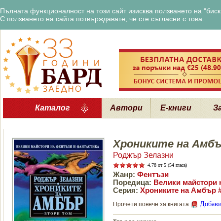
Пълната функционалност на този сайт изисква ползването на "бискв
С ползването на сайта потвърждавате, че сте съгласни с това.
Каталог
Автори
Е-книги
З
Хрониките на Амбъ
Роджър Зелазни
4.78
от 5 (54 гласа)
Жанр:
Фентъзи
Поредица:
Велики майстори 
Серия:
Хрониките на Амбър 
Добави
Прочети повече за книгата