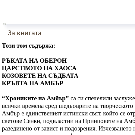
За книгата
Този том съдържа:
РЪКАТА НА ОБЕРОН
ЦАРСТВОТО НА ХАОСА
КОЗОВЕТЕ НА СЪДБАТА
КРЪВТА НА АМБЪР
“Хрониките на Амбър”
са си спечелили заслуже
всички времена сред шедьоврите на творческото
Амбър е единственият истински свят, който се от
светове Сенки, подвластни на Принцовете на Амб
разединено от завист и подозрения. Изчезването