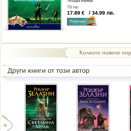
Твърда корица
752 стр.
17.89
€
/
34.99
лв.
Други книги от този автор