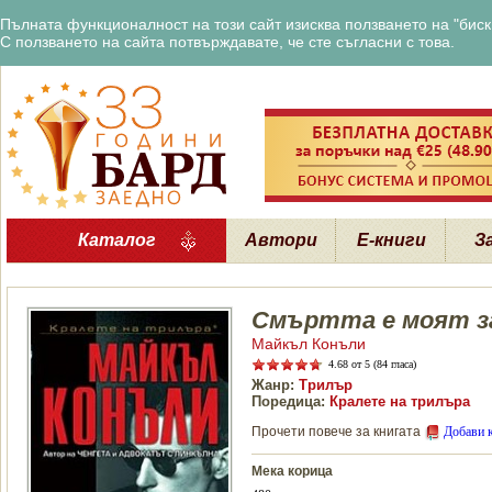
Пълната функционалност на този сайт изисква ползването на "бискв
С ползването на сайта потвърждавате, че сте съгласни с това.
Каталог
Автори
Е-книги
З
Смъртта е моят з
Майкъл Конъли
4.68
от 5 (84 гласа)
Жанр:
Трилър
Поредица:
Кралете на трилъра
Прочети повече за книгата
Добави 
Мека корица