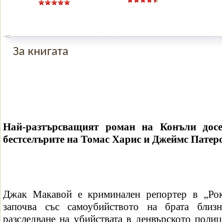
За книгата
Най-разтърсващият роман на Конъли досе
бестселърите на Томас Харис и Джеймс Патер
Джак Макавой е криминален репортер в „Ро
започва със самоубийството на брата близ
разследване на убийствата в денвърското поли