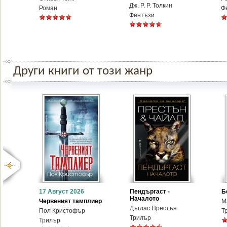
Дж. Р. Р. Толкин
Роман
Ф
Фентъзи
Други книги от този жанр
17 Август 2026
Пендъргаст -
Б
Началото
Червеният тамплиер
М
Дъглас Престън
Пол Кристофър
Т
Трилър
Трилър