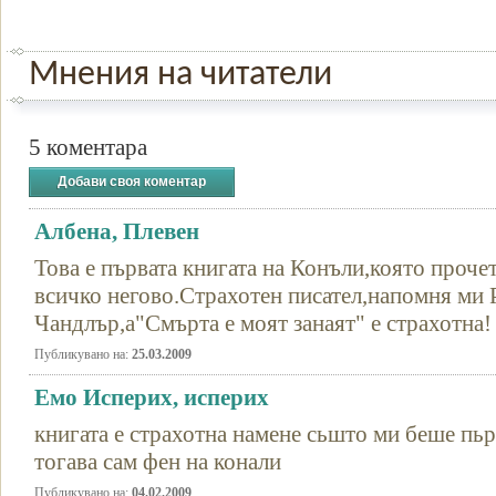
Мнения на читатели
5 коментара
Добави своя коментар
Албена, Плевен
Това е първата книгата на Конъли,която проче
всичко негово.Страхотен писател,напомня ми
Чандлър,а"Смърта е моят занаят" е страхотна!
Публикувано на:
25.03.2009
Емо Исперих, исперих
книгата е страхотна намене сьшто ми беше пьрв
тогава сам фен на конали
Публикувано на:
04.02.2009