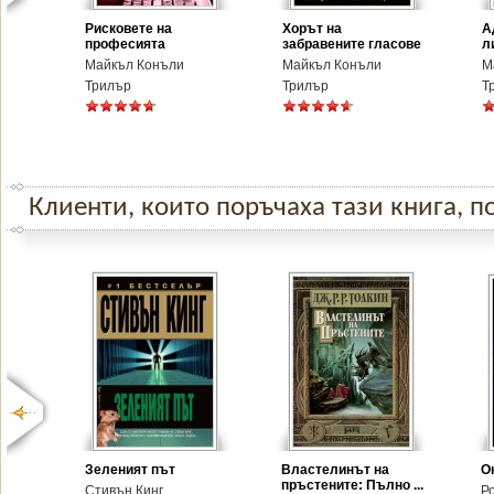
Рисковете на
Хорът на
А
професията
забравените гласове
л
Майкъл Конъли
Майкъл Конъли
М
Трилър
Трилър
Т
Клиенти, които поръчаха тази книга, по
Зеленият път
Властелинът на
О
пръстените: Пълно ...
Стивън Кинг
Р