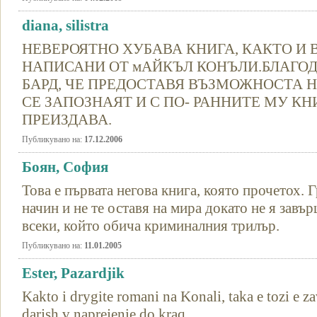
diana, silistra
НЕВЕРОЯТНО ХУБАВА КНИГА, КАКТО И
НАПИСАНИ ОТ мАЙКЪЛ КОНЪЛИ.БЛАГОД
БАРД, ЧЕ ПРЕДОСТАВЯ ВЪЗМОЖНОСТА Н
СЕ ЗАПОЗНАЯТ И С ПО- РАННИТЕ МУ КН
ПРЕИЗДАВА.
Публикувано на:
17.12.2006
Боян, София
Това е първата негова книга, която прочетох. 
начин и не те оставя на мира докато не я зав
всеки, който обича криминалния трилър.
Публикувано на:
11.01.2005
Ester, Pazardjik
Kakto i drygite romani na Konali, taka e tozi e za
darjsh v naprejenie do kraq...