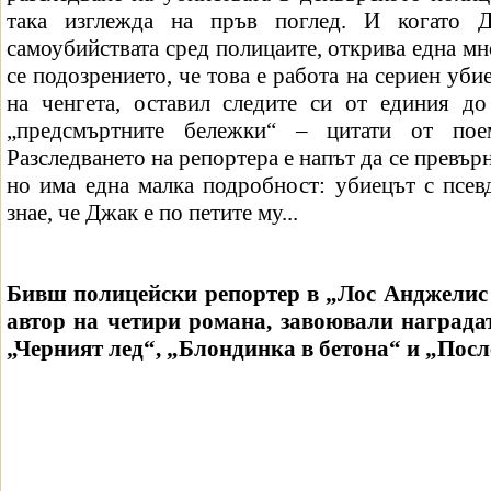
така изглежда на пръв поглед. И когато Д
самоубийствата сред полицаите, открива една м
се подозрението, че това е работа на сериен уби
на ченгета, оставил следите си от единия д
„предсмъртните бележки“ – цитати от по
Разследването на репортера е напът да се превър
но има една малка подробност: убиецът с псев
знае, че Джак е по петите му...
Бивш полицейски репортер в „Лос Анджелис
автор на четири романа, завоювали наградат
„Черният лед“, „Блондинка в бетона“ и „Посл