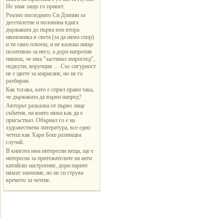
Не зная защо го правят.
Реално погледнато Си Дзипин за
десетилетие и половина вдига
държавата до първа или втора
икономика в света (за да няма спор)
и ти само плюеш, и не казваш нищо
позитивно за него, а дори напротив
пишеш, че има "застинал мироглед",
подкупи, корупция ... .Със сигурност
не е цвете за мирисане, но не го
разбирам.
Как тогава, като е спрял прави така,
че държавата да върви напред?
Авторът разказва от първо лице
събития, на които няма как да е
присъствал. Обърнал го е на
художествена литература, все едно
четеш как Хари Бош разнищва
случай.
В книгата има интересни неща, ще е
интересна за притежателите на анти
китайско настроение, дори парите
нямат значение, но не си струва
времето за четене.