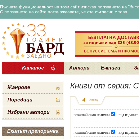
Пълната функционалност на този сайт изисква ползването на "бискв
С ползването на сайта потвърждавате, че сте съгласни с това.
Каталог
Автори
Е-книги
З
Книги от серия: 
Жанрове
Поредици
назад
Избрани автори
показвай само налични
вид издание:
Екипът препоръчва
показвай само налични
вид издание: