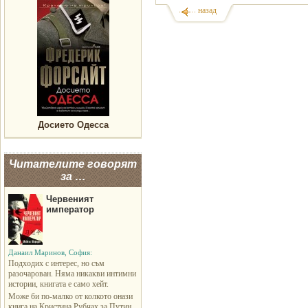
назад
Досието Одесса
Читателите говорят
за …
Червеният
император
Данаил Маринов, София:
Подходих с интерес, но съм
разочарован. Няма никакви интимни
истории, книгата е само хейт.
Може би по-малко от колкото онази
книга на Кристина Рубчах за Путин.