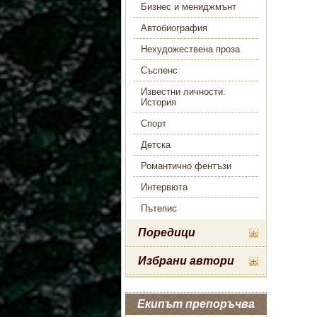
Бизнес и мениджмънт
Автобиография
Нехудожествена проза
Съспенс
Известни личности.
История
Спорт
Детска
Романтично фентъзи
Интервюта
Пътепис
Поредици
Избрани автори
Екипът препоръчва