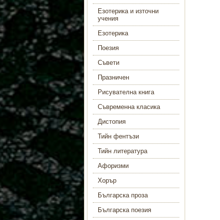
Езотерика и източни
учения
Езотерика
Поезия
Съвети
Празничен
Рисувателна книга
Съвременна класика
Дистопия
Тийн фентъзи
Тийн литература
Афоризми
Хорър
Българска проза
Българска поезия