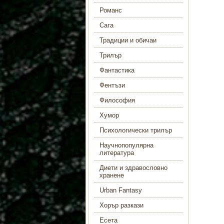
Романс
Сага
Традиции и обичаи
Трилър
Фантастика
Фентъзи
Философия
Хумор
Психологически трилър
Научнопопулярна
литература
Диети и здравословно
хранене
Urban Fantasy
Хорър разкази
Есета