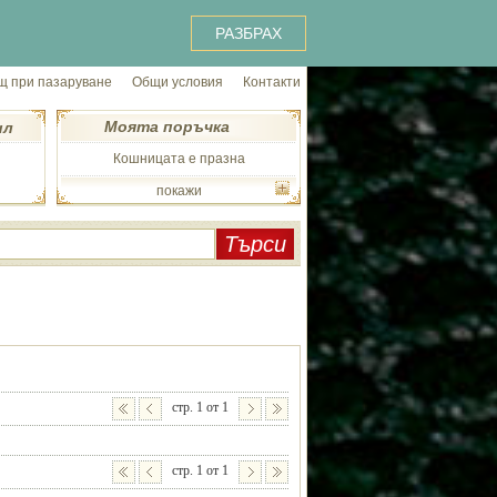
РАЗБРАХ
 при пазаруване
Общи условия
Контакти
Моята поръчка
ил
Кошницата е празна
покажи
стр. 1 от 1
стр. 1 от 1