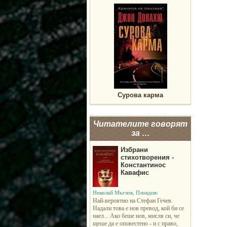
Сурова карма
Читателите говорят
за …
Избрани
стихотворения -
Константинос
Кавафис
Николай Мъглов, Пловдив:
Най-вероятно на Стефан Гечев.
Надали това е нов превод, кой би се
наел... Ако беше нов, мисля си, че
щеше да е оповестено - и с право,