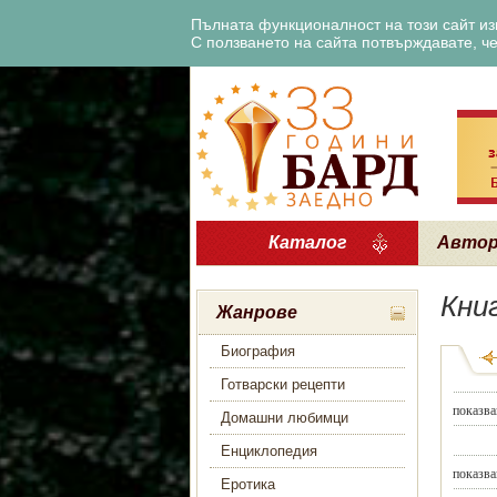
Пълната функционалност на този сайт изи
С ползването на сайта потвърждавате, че 
Каталог
Авто
Кни
Жанрове
Биография
Готварски рецепти
показва
Домашни любимци
Енциклопедия
показва
Еротика