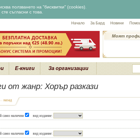
сква ползването на "бисквитки" (cookies).
сте съгласни с това.
Начало
За Бард
Новини
Помощ
Моят проф
ри
Е-книги
За организации
ги от жанр: Хорър разкази
назад
й само налични
вид издание:
й само налични
вид издание: