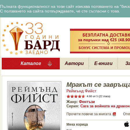
Пълната функционалност на този сайт изисква ползването на "бискв
С ползването на сайта потвърждавате, че сте съгласни с това.
Каталог
Автори
Е-книги
З
Мракът се завръщ
Реймънд Фийст
4.60
от 5 (22 гласа)
Жанр:
Фентъзи
Серия:
Сага за войната на дракон
Прочети повече за книгата
Отк
Мека корица