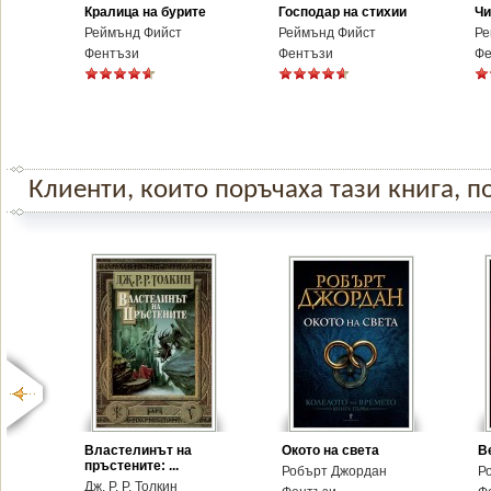
Кралица на бурите
Господар на стихии
Чи
Реймънд Фийст
Реймънд Фийст
Ре
Фентъзи
Фентъзи
Фе
Клиенти, които поръчаха тази книга, по
Властелинът на
Окото на света
В
пръстените: ...
Робърт Джордан
Р
Дж. Р. Р. Толкин