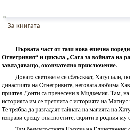
За книгата
Първата част от тази нова епична поред
Огнегривия“ и цикъла „Сага за войната на ра
завладяващо, окончателно приключение.
Докато световете се сблъскват, Хатушали, 
династията на Огнегривите, неговата любима Ха
приятел Донти са пренесени в Мидкемия. Там, на
историята им се преплита с историята на Магнус
Те трябва да разгадаят тайната на магията на Хату
изправи срещу опасностите, скрити в родния му с
Там безмилостната Църква на Единствения се