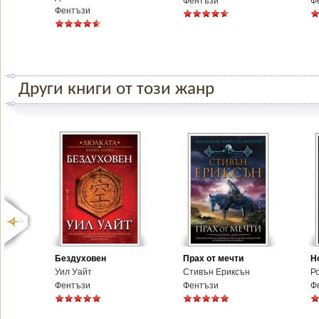
Фентъзи
Ф
Фентъзи
Други книги от този жанр
Бездуховен
Прах от мечти
Н
Уил Уайт
Стивън Ериксън
Р
Фентъзи
Фентъзи
Ф