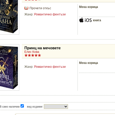
Мека корица
Прочети откъс
Жанр:
Романтично фентъзи
книга
Принц на мечовете
Елис Кова
Мека корица
Жанр:
Романтично фентъзи
й само налични
вид издание: