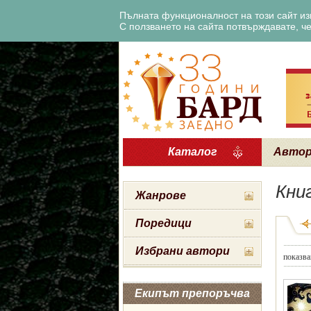
Пълната функционалност на този сайт изи
С ползването на сайта потвърждавате, че 
Каталог
Авто
Кни
Жанрове
Поредици
Избрани автори
показва
Екипът препоръчва