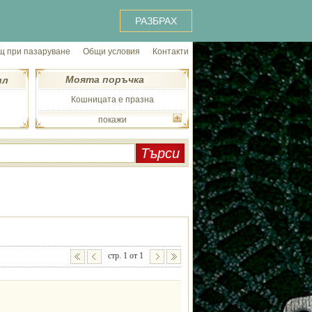
РАЗБРАХ
 при пазаруване
Общи условия
Контакти
Моята поръчка
ил
Кошницата е празна
покажи
стр. 1 от 1