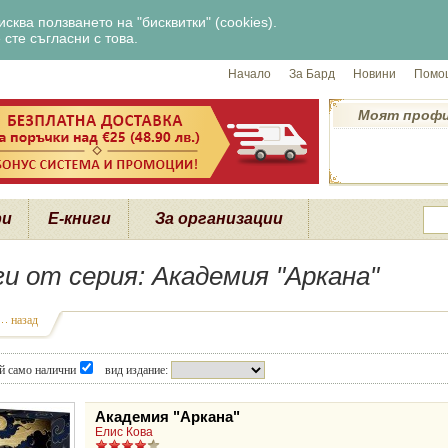
сква ползването на "бисквитки" (cookies).
сте съгласни с това.
Начало
За Бард
Новини
Помощ
Моят проф
ри
Е-книги
За организации
ги от серия: Академия "Аркана"
назад
й само налични
вид издание:
Академия "Аркана"
Елис Кова