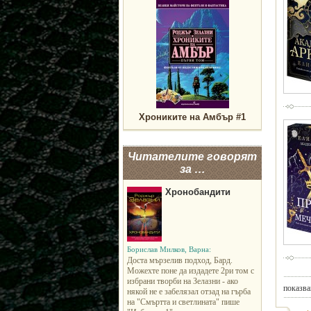
Хрониките на Амбър #1
Читателите говорят
за …
Хронобандити
Борислав Милков, Варна:
Доста мързелив подход, Бард.
Можехте поне да издадете 2ри том с
избрани творби на Зелазни - ако
показва
някой не е забелязал отзад на гърба
на "Смъртта и светлината" пише