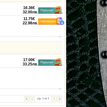
16.36
€
32.00
лв.
11.75
€
22.98
лв.
17.00
€
33.25
лв.
стр. 1 от 1