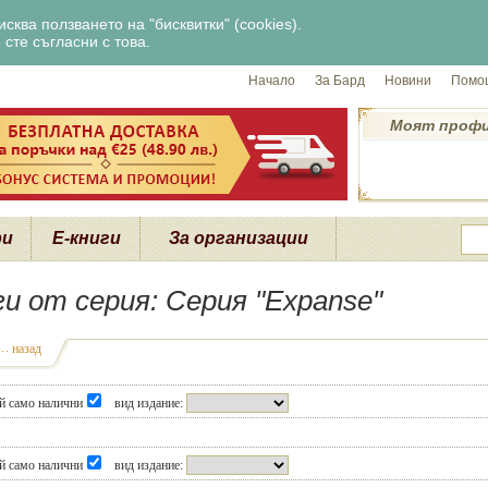
сква ползването на "бисквитки" (cookies).
сте съгласни с това.
Начало
За Бард
Новини
Помощ
Моят проф
ри
Е-книги
За организации
ги от серия: Серия "Expanse"
назад
й само налични
вид издание:
й само налични
вид издание: