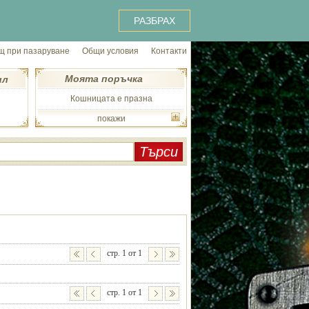
РАЗБРАХ
 при пазаруване
Общи условия
Контакти
Моята поръчка
ил
Кошницата е празна
покажи
стр. 1 от 1
стр. 1 от 1