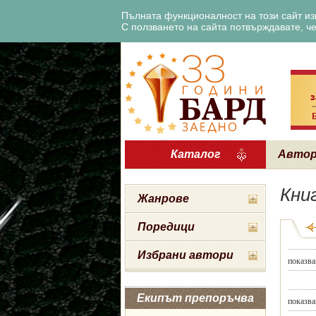
Пълната функционалност на този сайт изи
С ползването на сайта потвърждавате, че 
Каталог
Авто
Кни
Жанрове
Поредици
Избрани автори
показва
Екипът препоръчва
показва