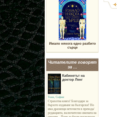
Имало някога едно разбито
сърце
Читателите говорят
за …
Кабинетът на
доктор Ленг
Тони, София:
Страхотна книга! Благодаря за
бързото издаване на български! Но
има дразнещи неточнсти в превода/
редакцията, включително имената на
героите... Поне да бяхте погледнали