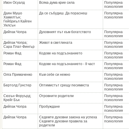
Ивон Осуалд
Всяка дума крие сила
Популярна
психология
Даян Мушо
Да се събудиш. Да пораснеш
Популярна
Хамилтън;
психология
Гейбриъл Кайген
Уилсън
Дийпак Чопра
Духовният път към богатството
Популярна
психология
Дийпак Чопра;
Живот в светлината
Популярна
Сара Плат-Фингър
психология
Роман Фад
Кодове на подсъзнанието
Популярна
психология
Роман Фад
Кодове на подсъзнанието - II част
Популярна
психология
Олга Примаченко
Към себе си нежно
Популярна
психология
Бертолд Гунстер
Оптимистът срещу песимиста
Популярна
психология
Сюзън Форуърд;
Отровните родители
Популярна
Крейг Бък
психология
Дийпак Чопра
Пробуждане
Популярна
психология
Дийпак Чопра
Седемте духовни закона на успеха
Популярна
Седемте духовни пpавила за
психология
pодители