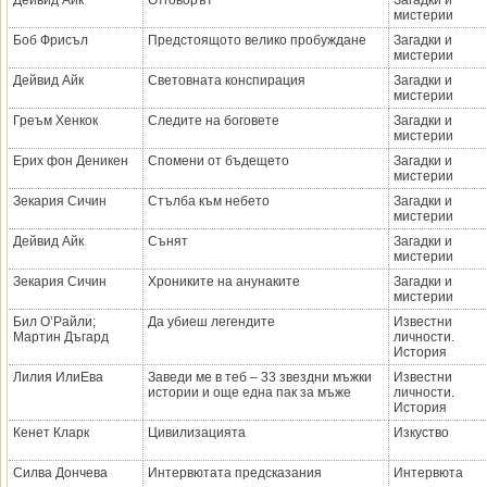
Дейвид Айк
Отговорът
Загадки и
мистерии
Боб Фрисъл
Предстоящото велико пробуждане
Загадки и
мистерии
Дейвид Айк
Световната конспирация
Загадки и
мистерии
Греъм Хенкок
Следите на боговете
Загадки и
мистерии
Ерих фон Деникен
Спомени от бъдещето
Загадки и
мистерии
Зекария Сичин
Стълба към небето
Загадки и
мистерии
Дейвид Айк
Сънят
Загадки и
мистерии
Зекария Сичин
Хрониките на анунаките
Загадки и
мистерии
Бил ОʼРайли;
Да убиеш легендите
Известни
Мартин Дъгард
личности.
История
Лилия ИлиЕва
Заведи ме в теб – 33 звездни мъжки
Известни
истории и още една пак за мъже
личности.
История
Кенет Кларк
Цивилизацията
Изкуство
Силва Дончева
Интервютата предсказания
Интервюта