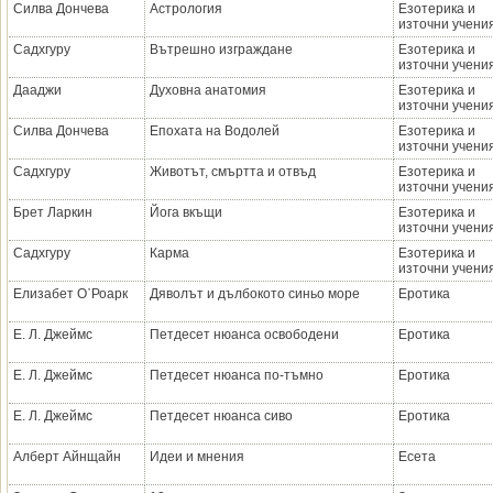
Силва Дончева
Астрология
Езотерика и
източни учени
Садхгуру
Вътрешно изграждане
Езотерика и
източни учени
Дааджи
Духовна анатомия
Езотерика и
източни учени
Силва Дончева
Епохата на Водолей
Езотерика и
източни учени
Садхгуру
Животът, смъртта и отвъд
Езотерика и
източни учени
Брет Ларкин
Йога вкъщи
Езотерика и
източни учени
Садхгуру
Карма
Езотерика и
източни учени
Елизабет О᾿Роарк
Дяволът и дълбокото синьо море
Еротика
Е. Л. Джеймс
Петдесет нюанса освободени
Еротика
Е. Л. Джеймс
Петдесет нюанса по-тъмно
Еротика
Е. Л. Джеймс
Петдесет нюанса сиво
Еротика
Алберт Айнщайн
Идеи и мнения
Есета