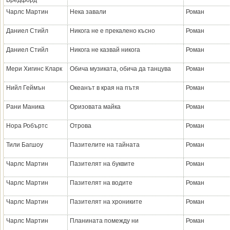
Бредфорд
Чарлс Мартин
Нека завали
Роман
Даниел Стийл
Никога не е прекалено късно
Роман
Даниел Стийл
Никога не казвай никога
Роман
Мери Хигинс Кларк
Обича музиката, обича да танцува
Роман
Нийл Геймън
Океанът в края на пътя
Роман
Рани Маника
Оризовата майка
Роман
Нора Робъртс
Отрова
Роман
Тили Багшоу
Пазителите на тайната
Роман
Чарлс Мартин
Пазителят на буквите
Роман
Чарлс Мартин
Пазителят на водите
Роман
Чарлс Мартин
Пазителят на хрониките
Роман
Чарлс Мартин
Планината помежду ни
Роман