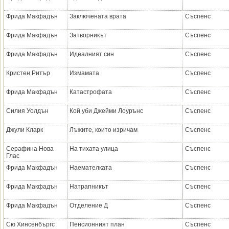
Фрида Макфадън
Заключената врата
Съспенс
Фрида Макфадън
Затворникът
Съспенс
Фрида Макфадън
Идеалният син
Съспенс
Кристен Ритър
Измамата
Съспенс
Фрида Макфадън
Катастрофата
Съспенс
Силия Уолдън
Кой уби Джейми Лоурънс
Съспенс
Джули Кларк
Лъжите, които изричам
Съспенс
Серафина Нова
На тихата улица
Съспенс
Глас
Фрида Макфадън
Наемателката
Съспенс
Фрида Макфадън
Натрапникът
Съспенс
Фрида Макфадън
Отделение Д
Съспенс
Сю Хинсенбъргс
Пенсионният план
Съспенс