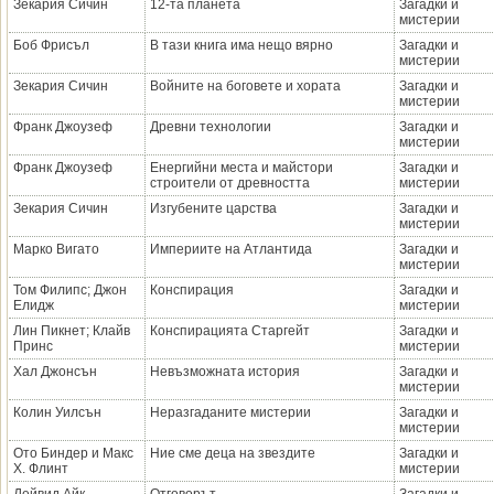
Зекария Сичин
12-та планета
Загадки и
мистерии
Боб Фрисъл
В тази книга има нещо вярно
Загадки и
мистерии
Зекария Сичин
Войните на боговете и хората
Загадки и
мистерии
Франк Джоузеф
Древни технологии
Загадки и
мистерии
Франк Джоузеф
Енергийни места и майстори
Загадки и
строители от древността
мистерии
Зекария Сичин
Изгубените царства
Загадки и
мистерии
Марко Вигато
Империите на Атлантида
Загадки и
мистерии
Том Филипс; Джон
Конспирация
Загадки и
Елидж
мистерии
Лин Пикнет; Клайв
Конспирацията Старгейт
Загадки и
Принс
мистерии
Хал Джонсън
Невъзможната история
Загадки и
мистерии
Колин Уилсън
Неразгаданите мистерии
Загадки и
мистерии
Ото Биндер и Макс
Ние сме деца на звездите
Загадки и
Х. Флинт
мистерии