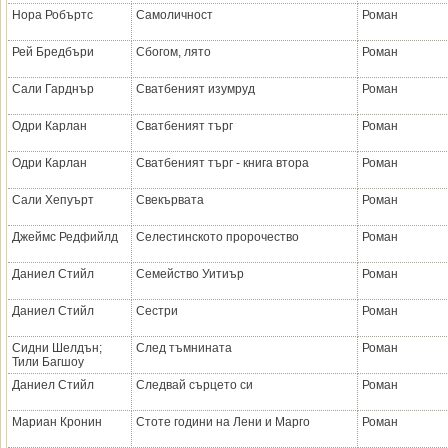
Нора Робъртс
Самоличност
Роман
Рей Бредбъри
Сбогом, лято
Роман
Сали Гарднър
Сватбеният изумруд
Роман
Одри Карлан
Сватбеният търг
Роман
Одри Карлан
Сватбеният търг - книга втора
Роман
Сали Хепуърт
Свекървата
Роман
Джеймс Редфийлд
Селестинското пророчество
Роман
Даниел Стийл
Семейство Уитиър
Роман
Даниел Стийл
Сестри
Роман
Сидни Шелдън;
След тъмнината
Роман
Тили Багшоу
Даниел Стийл
Следвай сърцето си
Роман
Мариан Кронин
Стоте години на Лени и Марго
Роман