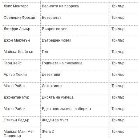
Луис Монтеро
Веригата на пророка
Трилър
Фредерик Форсайт
Ветеранът
Трилър
Джефри Арчър
Въпрос на чест
Трилър
Джон Макмеън
Вътрешен човек
Трилър
Майкъл Крайтън
Ген
Трилър
Тери Хейс
Годината на скакалеца
Трилър
Артър Хейли
Детективи
Трилър
Матю Райли
Детективът
Трилър
Джонатан Мур
Дирята на убиеца
Трилър
Матю Райли
Един невъзможен лабиринт
Трилър
Стивън Ледър
Жаден за мъст
Трилър
Майкъл Ман; Мег
Жега 2
Трилър
Гардинър