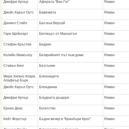
Джефри Арчър
Аферата "Ван Гог"
Роман
Джойс Каръл Оутс
Бавачката
Роман
Даниел Стийл
Бал във Версай
Роман
Гари Щейнгарт
Беглецът от Манхатън
Роман
Стефан Кръстев
Бедуин
Роман
Колийн Маккълоу
Безкрайният път към дома
Роман
Стивън Кинг
Безсъние
Роман
Мери Хигинс Кларк;
Близнаците
Роман
Алафеър Бърк
Джойс Каръл Оутс
Блондинка
Роман
Джефри Арчър
Блудната дъщеря
Роман
Ернан Диас
Богатство
Роман
Кейт Форстър
Бъдни вечер в "Кранбъри Крос"
Роман