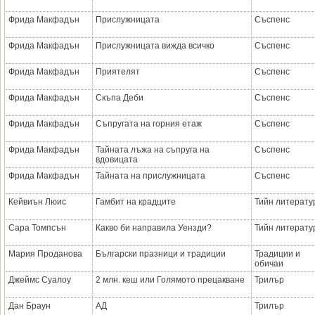
Фрида Макфадън
Прислужницата
Съспенс
Фрида Макфадън
Прислужницата вижда всичко
Съспенс
Фрида Макфадън
Приятелят
Съспенс
Фрида Макфадън
Скъпа Деби
Съспенс
Фрида Макфадън
Съпругата на горния етаж
Съспенс
Фрида Макфадън
Тайната лъжа на съпруга на
Съспенс
вдовицата
Фрида Макфадън
Тайната на прислужницата
Съспенс
Кейвиън Люис
Гамбит на крадците
Тийн литерату
Сара Томпсън
Какво би направила Уензди?
Тийн литерату
Мария Проданова
Български празници и традиции
Традиции и
обичаи
Джеймс Суалоу
2 млн. кеш или Голямото прецакване
Трилър
Дан Браун
АД
Трилър