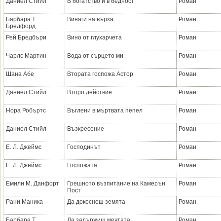
Даниел Стийл
В богатство и в бедност
Роман
Барбара Т.
Винаги на върха
Роман
Бредфорд
Рей Бредбъри
Вино от глухарчета
Роман
Чарлс Мартин
Вода от сърцето ми
Роман
Шана Абе
Втората госпожа Астор
Роман
Даниел Стийл
Второ действие
Роман
Нора Робъртс
Въглени в мъртвата пепел
Роман
Даниел Стийл
Възкресение
Роман
Е. Л. Джеймс
Господинът
Роман
Е. Л. Джеймс
Госпожата
Роман
Емили М. Данфорт
Грешното възпитание на Камерън
Роман
Пост
Рани Маника
Да докоснеш земята
Роман
Барбара Т.
Да задържиш мечтата
Роман