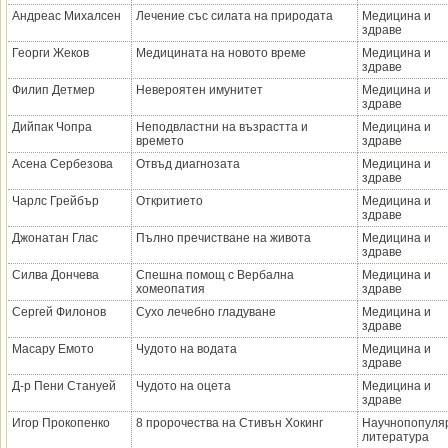
Андреас Михалсен
Лечение със силата на природата
Медицина и
здраве
Георги Жеков
Медицината на новото време
Медицина и
здраве
Филип Детмер
Невероятен имунитет
Медицина и
здраве
Дийпак Чопра
Неподвластни на възрастта и
Медицина и
времето
здраве
Асена Сербезова
Отвъд диагнозата
Медицина и
здраве
Чарлс Грейбър
Откритието
Медицина и
здраве
Джонатан Глас
Пълно пречистване на живота
Медицина и
здраве
Силва Дончева
Спешна помощ с Вербална
Медицина и
хомеопатия
здраве
Сергей Филонов
Сухо лечебно гладуване
Медицина и
здраве
Масару Емото
Чудото на водата
Медицина и
здраве
Д-р Пени Стануей
Чудото на оцета
Медицина и
здраве
Игор Прокопенко
8 пророчества на Стивън Хокинг
Научнопопуля
литература