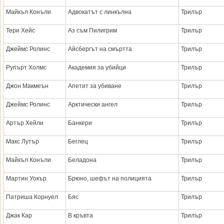
Майкъл Конъли
Адвокатът с линкълна
Трилър
Тери Хейс
Аз съм Пилигрим
Трилър
Джеймс Ролинс
Айсбергът на смъртта
Трилър
Рупърт Холмс
Академия за убийци
Трилър
Джон Макмеън
Апетит за убиване
Трилър
Джеймс Ролинс
Арктически ангел
Трилър
Артър Хейли
Банкери
Трилър
Макс Лутър
Беглец
Трилър
Майкъл Конъли
Беладона
Трилър
Мартин Уокър
Брюно, шефът на полицията
Трилър
Патриша Корнуел
Бяс
Трилър
Джак Кар
В кръвта
Трилър