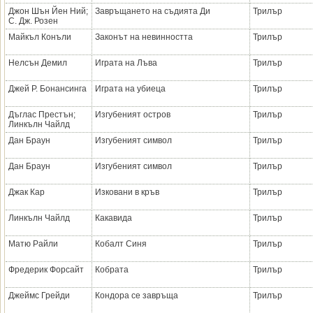
Джон Шън Йен Ний;
Завръщането на съдията Ди
Трилър
С. Дж. Розен
Майкъл Конъли
Законът на невинността
Трилър
Нелсън Демил
Играта на Лъва
Трилър
Джей Р. Бонансинга
Играта на убиеца
Трилър
Дъглас Престън;
Изгубеният остров
Трилър
Линкълн Чайлд
Дан Браун
Изгубеният символ
Трилър
Дан Браун
Изгубеният символ
Трилър
Джак Кар
Изковани в кръв
Трилър
Линкълн Чайлд
Какавида
Трилър
Матю Райли
Кобалт Синя
Трилър
Фредерик Форсайт
Кобрата
Трилър
Джеймс Грейди
Кондора се завръща
Трилър