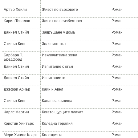
Артър Хейли
Живот по върховете
Роман
Кирил Топалов
Живот по неизбежност
Роман
Даниел Стийл
Завръщане у дома
Роман
Стивън Кинг
Зеленият път
Роман
Барбара Т.
Изключителна жена
Роман
Бредфорд
Даниел Стийл
Изпитание с огън
Роман
Даниел Стийл
Изпитанието
Роман
Джефри Арчър
Каин и Авел
Роман
Стивън Кинг
Капан за сънища
Роман
Чарлс Мартин
Когато щурците плачат
Роман
Кристин Уинтърс
Коледна терапия
Роман
Мери Хигинс Кларк
Колекцията
Роман