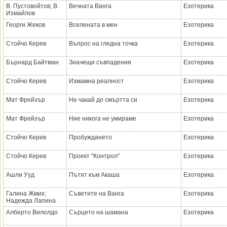
В. Пустовойтов; В.
Вечната Ванга
Езотерика
Измайлов
Георги Жеков
Вселената в мен
Езотерика
Стойчо Керев
Въпрос на гледна точка
Езотерика
Бърнард Байтман
Значещи съвпадения
Езотерика
Стойчо Керев
Измамна реалност
Езотерика
Мат Фрейзър
Не чакай до смъртта си
Езотерика
Мат Фрейзър
Ние никога не умираме
Езотерика
Стойчо Керев
Пробуждането
Езотерика
Стойчо Керев
Проект "Контрол"
Езотерика
Ашли Ууд
Пътят към Акаша
Езотерика
Галина Жмих;
Съветите на Ванга
Езотерика
Надежда Лапина
Алберто Вилолдо
Сърцето на шамана
Езотерика