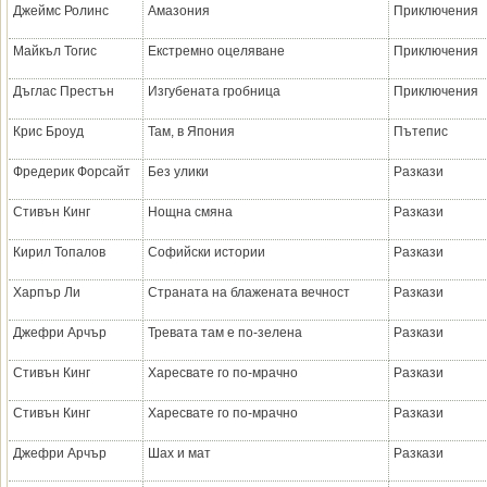
Джеймс Ролинс
Амазония
Приключения
Майкъл Тогис
Екстремно оцеляване
Приключения
Дъглас Престън
Изгубената гробница
Приключения
Крис Броуд
Там, в Япония
Пътепис
Фредерик Форсайт
Без улики
Разкази
Стивън Кинг
Нощна смяна
Разкази
Кирил Топалов
Софийски истории
Разкази
Харпър Ли
Страната на блажената вечност
Разкази
Джефри Арчър
Тревата там е по-зелена
Разкази
Стивън Кинг
Харесвате го по-мрачно
Разкази
Стивън Кинг
Харесвате го по-мрачно
Разкази
Джефри Арчър
Шах и мат
Разкази