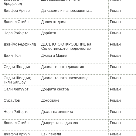
Бредфорд
Джефри Арчър
Да кажем ли на президента...
Роман
Даниел Стийл
Далеч от дома
Роман
Нора Робъртс
Дарбата
Роман
Джеймс Редфийлд
ДЕСЕТОТО ОТКРОВЕНИЕ на
Роман
Селестинското пророчество
Джил Пол
Джаки и Мария
Роман
Сидни Шелдън
Диамантената династия
Роман
Сидни Шелдън;
Диамантената наследница
Роман
Тили Багшоу
Сали Хепуърт
Добрата сестра
Роман
Оура Лов
Докосване
Роман
Нора Робъртс
Дъхът на хищника
Роман
Даниел Стийл
Дъщерята на дявола
Роман
Джефри Арчър
Ези печели
Роман