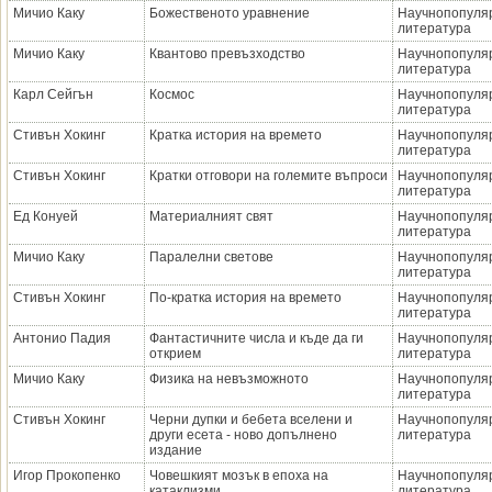
Мичио Каку
Божественото уравнение
Научнопопуля
литература
Мичио Каку
Квантово превъзходство
Научнопопуля
литература
Карл Сейгън
Космос
Научнопопуля
литература
Стивън Хокинг
Кратка история на времето
Научнопопуля
литература
Стивън Хокинг
Кратки отговори на големите въпроси
Научнопопуля
литература
Ед Конуей
Материалният свят
Научнопопуля
литература
Мичио Каку
Паралелни светове
Научнопопуля
литература
Стивън Хокинг
По-кратка история на времето
Научнопопуля
литература
Антонио Падия
Фантастичните числа и къде да ги
Научнопопуля
открием
литература
Мичио Каку
Физика на невъзможното
Научнопопуля
литература
Стивън Хокинг
Черни дупки и бебета вселени и
Научнопопуля
други есета - ново допълнено
литература
издание
Игор Прокопенко
Човешкият мозък в епоха на
Научнопопуля
катаклизми
литература