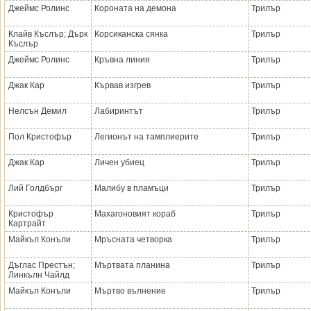
Джеймс Ролинс
Короната на демона
Трилър
Клайв Къслър; Дърк
Корсиканска сянка
Трилър
Къслър
Джеймс Ролинс
Кръвна линия
Трилър
Джак Кар
Кървав изгрев
Трилър
Нелсън Демил
Лабиринтът
Трилър
Пол Кристофър
Легионът на тамплиерите
Трилър
Джак Кар
Личен убиец
Трилър
Лий Голдбърг
Малибу в пламъци
Трилър
Кристофър
Махагоновият кораб
Трилър
Картрайт
Майкъл Конъли
Мръсната четворка
Трилър
Дъглас Престън;
Мъртвата планина
Трилър
Линкълн Чайлд
Майкъл Конъли
Мъртво вълнение
Трилър