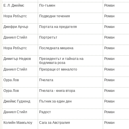
Е. Л. Джеймс
По-тъмен
Роман
Нора Робъртс
Подводни течения
Роман
Джефри Арчър
Портата на предателя
Роман
Даниел Стийл
Портретът
Роман
Нора Робъртс
Последната мишена
Роман
Димитър Недков
Президентът и тайната на
Роман
бодливата роза
Даниел Стийл
Призраци от миналото
Роман
Оура Лов
Пчелата
Роман
Оура Лов
Пчелата - книга втора
Роман
Джеймс Гудхенд
Пътник за един ден
Роман
Даниел Стийл
Радост
Роман
Колийн Маккълоу
Сага за Австралия
Роман