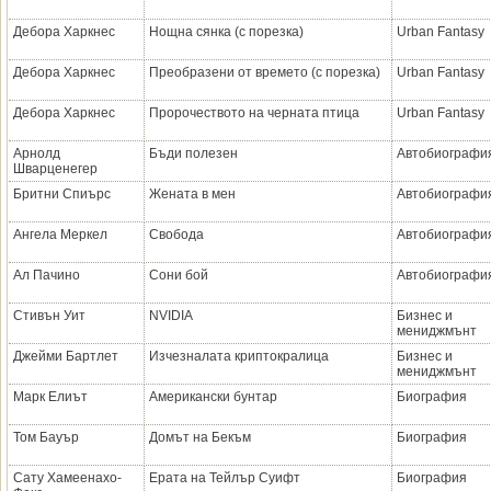
Дебора Харкнес
Нощна сянка (с порезка)
Urban Fantasy
Дебора Харкнес
Преобразени от времето (с порезка)
Urban Fantasy
Дебора Харкнес
Пророчеството на черната птица
Urban Fantasy
Арнолд
Бъди полезен
Автобиографи
Шварценегер
Бритни Спиърс
Жената в мен
Автобиографи
Ангела Меркел
Свобода
Автобиографи
Ал Пачино
Сони бой
Автобиографи
Стивън Уит
NVIDIA
Бизнес и
мениджмънт
Джейми Бартлет
Изчезналата криптокралица
Бизнес и
мениджмънт
Марк Елиът
Американски бунтар
Биография
Том Бауър
Домът на Бекъм
Биография
Сату Хамеенахо-
Ерата на Тейлър Суифт
Биография