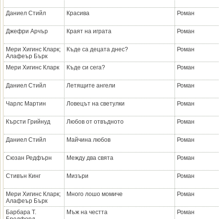
Даниел Стийл
Красива
Роман
Джефри Арчър
Краят на играта
Роман
Мери Хигинс Кларк;
Къде са децата днес?
Роман
Алафеър Бърк
Мери Хигинс Кларк
Къде си сега?
Роман
Даниел Стийл
Летящите ангели
Роман
Чарлс Мартин
Ловецът на светулки
Роман
Кърсти Грийнуд
Любов от отвъдното
Роман
Даниел Стийл
Майчина любов
Роман
Сюзан Редфърн
Между два свята
Роман
Стивън Кинг
Мизъри
Роман
Мери Хигинс Кларк;
Много лошо момиче
Роман
Алафеър Бърк
Барбара Т.
Мъж на честта
Роман