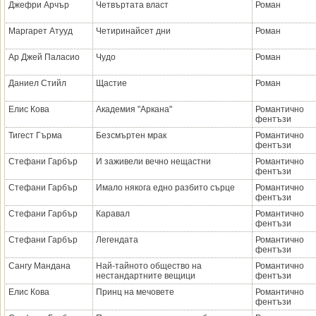
Джефри Арчър
Четвъртата власт
Роман
Маргарет Атууд
Четиринайсет дни
Роман
Ар Джей Паласио
Чудо
Роман
Даниел Стийл
Щастие
Роман
Елис Кова
Академия "Аркана"
Романтично
фентъзи
Тигест Гърма
Безсмъртен мрак
Романтично
фентъзи
Стефани Гарбър
И заживели вечно нещастни
Романтично
фентъзи
Стефани Гарбър
Имало някога едно разбито сърце
Романтично
фентъзи
Стефани Гарбър
Каравал
Романтично
фентъзи
Стефани Гарбър
Легендата
Романтично
фентъзи
Сангу Мандана
Най-тайното общество на
Романтично
нестандартните вещици
фентъзи
Елис Кова
Принц на мечовете
Романтично
фентъзи