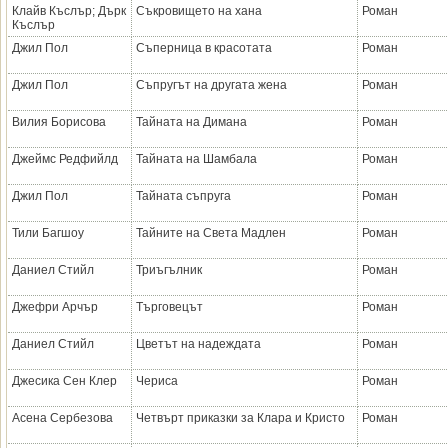
Клайв Къслър; Дърк
Съкровището на хана
Роман
Къслър
Джил Пол
Съперница в красотата
Роман
Джил Пол
Съпругът на другата жена
Роман
Вилия Борисова
Тайната на Димана
Роман
Джеймс Редфийлд
Тайната на Шамбала
Роман
Джил Пол
Тайната съпруга
Роман
Тили Багшоу
Тайните на Света Мадлен
Роман
Даниел Стийл
Триъгълник
Роман
Джефри Арчър
Търговецът
Роман
Даниел Стийл
Цветът на надеждата
Роман
Джесика Сен Клер
Чериса
Роман
Асена Сербезова
Четвърт приказки за Клара и Кристо
Роман