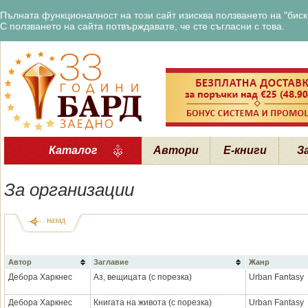
Пълната функционалност на този сайт изисква ползването на "бискв
С ползването на сайта потвърждавате, че сте съгласни с това.
Каталог
Автори
Е-книги
З
За организации
назад
Автор
Заглавие
Жанр
Дебора Харкнес
Аз, вещицата (с порезка)
Urban Fantasy
Дебора Харкнес
Книгата на живота (с порезка)
Urban Fantasy