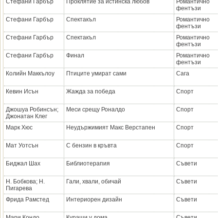
Стефани Гарбър
Проклятие за истинска любов
Романтично
фентъзи
Стефани Гарбър
Спектакъл
Романтично
фентъзи
Стефани Гарбър
Спектакъл
Романтично
фентъзи
Стефани Гарбър
Финал
Романтично
фентъзи
Колийн Маккълоу
Птиците умират сами
Сага
Кевин Исън
Жажда за победа
Спорт
Джошуа Робинсън;
Меси срещу Роналдо
Спорт
Джонатан Клег
Марк Хюс
Неудържимият Макс Верстапен
Спорт
Мат Уотсън
С бензин в кръвта
Спорт
Биджал Шах
Библиотерапия
Съвети
Н. Бобкова; Н.
Гали, хвали, обичай
Съвети
Пигарева
Фрида Рамстед
Интериорен дизайн
Съвети
Мари Кондо
Кураши у дома
Съвети