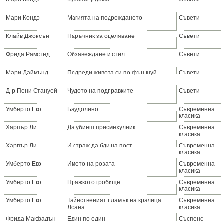
Мари Кондо
Магията на подреждането
Съвети
Клайв Джонсън
Наръчник за оцеляване
Съвети
Фрида Рамстед
Обзавеждане и стил
Съвети
Мари Даймънд
Подреди живота си по фън шуй
Съвети
Д-р Пени Стануей
Чудото на подправките
Съвети
Умберто Еко
Баудолино
Съвременна
класика
Харпър Ли
Да убиеш присмехулник
Съвременна
класика
Харпър Ли
И страж да бди на пост
Съвременна
класика
Умберто Еко
Името на розата
Съвременна
класика
Умберто Еко
Пражкото гробище
Съвременна
класика
Умберто Еко
Тайнственият пламък на кралица
Съвременна
Лоана
класика
Фрида Макфадън
Един по един
Съспенс