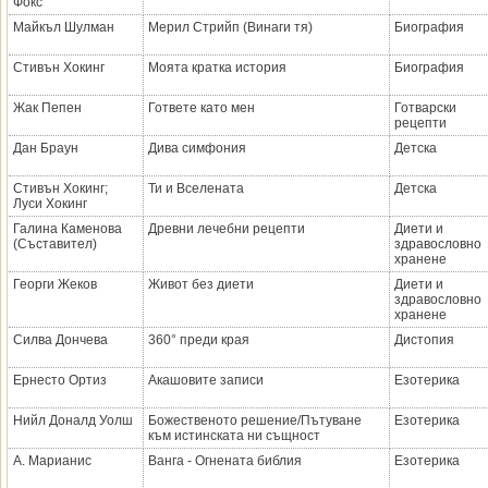
Фокс
Майкъл Шулман
Мерил Стрийп (Винаги тя)
Биография
Стивън Хокинг
Моята кратка история
Биография
Жак Пепен
Гответе като мен
Готварски
рецепти
Дан Браун
Дива симфония
Детска
Стивън Хокинг;
Ти и Вселената
Детска
Луси Хокинг
Галина Каменова
Древни лечебни рецепти
Диети и
(Съставител)
здравословно
хранене
Георги Жеков
Живот без диети
Диети и
здравословно
хранене
Силва Дончева
360° преди края
Дистопия
Ернесто Ортиз
Акашовите записи
Езотерика
Нийл Доналд Уолш
Божественото решение/Пътуване
Езотерика
към истинската ни същност
А. Марианис
Ванга - Огнената библия
Езотерика