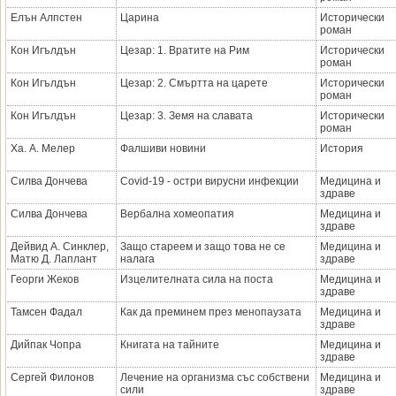
Елън Алпстен
Царина
Исторически
роман
Кон Игълдън
Цезар: 1. Вратите на Рим
Исторически
роман
Кон Игълдън
Цезар: 2. Смъртта на царете
Исторически
роман
Кон Игълдън
Цезар: 3. Земя на славата
Исторически
роман
Ха. А. Мелер
Фалшиви новини
История
Силва Дончева
Covid-19 - остри вирусни инфекции
Медицина и
здраве
Силва Дончева
Вербална хомеопатия
Медицина и
здраве
Дейвид А. Синклер,
Защо стареем и защо това не се
Медицина и
Матю Д. Лаплант
налага
здраве
Георги Жеков
Изцелителната сила на поста
Медицина и
здраве
Тамсен Фадал
Как да преминем през менопаузата
Медицина и
здраве
Дийпак Чопра
Книгата на тайните
Медицина и
здраве
Сергей Филонов
Лечение на организма със собствени
Медицина и
сили
здраве