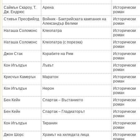
Саймън Скароу, Т.
Арена
Исторически
Дж. Ендрюс
роман
Стивън Пресфийлд
Войник - Бактрийската кампания на
Исторически
Александър Велики
роман
Наташа Соломонс
Клеопатра
Исторически
роман
Наташа Соломонс
Клеопатра (с порезка)
Исторически
роман
Джон Стак
Корабите на Рим
Исторически
роман
Кон Игълдън
Лъвът
Исторически
роман
Крисчън Камерън
Маратон
Исторически
роман
Кон Игълдън
Нерон
Исторически
роман
Бен Кейн
Спартак – Въстанието
Исторически
роман
Бен Кейн
Спартак – Гладиаторът
Исторически
роман
Кон Игълдън
Тиранин
Исторически
роман
Джон Шорс
Храмът на хилядата лица
Исторически
роман