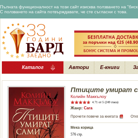
Пълната функционалност на този сайт изисква ползването на "бискв
С ползването на сайта потвърждавате, че сте съгласни с това.
Каталог
Автори
Е-книги
З
Птиците умират с
Колийн Маккълоу
4.71
от 5 (249 гласа)
Жанр:
Сага
Прочети повече за книгата
Отк
Мека корица
576 стр.