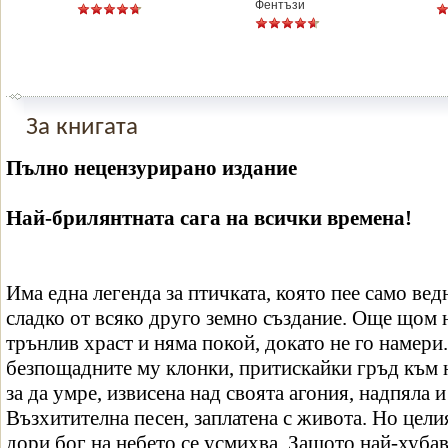
Фентъзи
За книгата
Пълно нецензурирано издание
Най-брилянтната сага на всички времена!
Има една легенда за птичката, която пее само вед
сладко от всяко друго земно създание. Още щом н
трънлив храст и няма покой, докато не го намери.
безпощадните му клонки, притискайки гръд към 
за да умре, извисена над своята агония, надпяла и
Възхитителна песен, заплатена с живота. Но цели
дори бог на небето се усмихва. Защото най-хубав