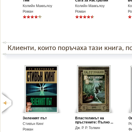
Тим
Сага за Австралия
Бе
Колийн Маккълоу
Колийн Маккълоу
Ко
Роман
Роман
Р
Клиенти, които поръчаха тази книга, по
Зеленият път
Властелинът на
О
пръстените: Пълно ...
Стивън Кинг
Р
Дж. Р. Р. Толкин
Роман
Ф