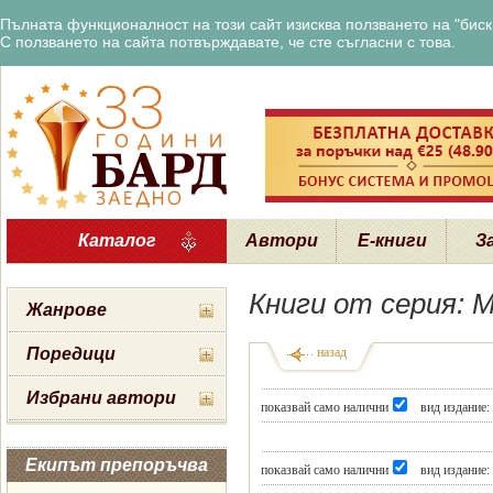
Пълната функционалност на този сайт изисква ползването на "бискв
С ползването на сайта потвърждавате, че сте съгласни с това.
Каталог
Автори
Е-книги
З
Книги от серия: 
Жанрове
Поредици
назад
Избрани автори
показвай само налични
вид издание:
Екипът препоръчва
показвай само налични
вид издание: