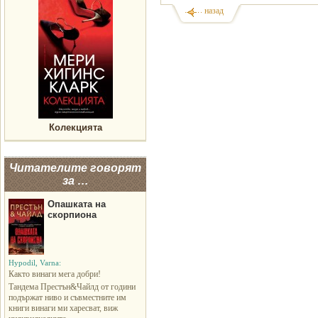
назад
Колекцията
Читателите говорят
за …
Опашката на
скорпиона
Hypodil, Varna:
Както винаги мега добри!
Тандема Престън&Чайлд от години
подържат ниво и съвместните им
книги винаги ми харесват, виж