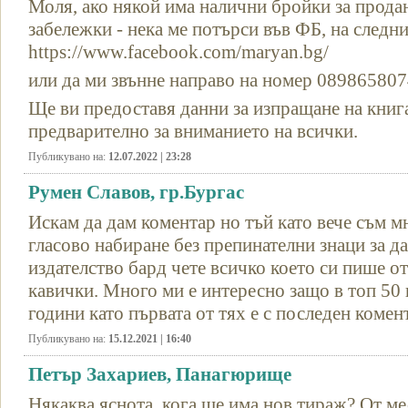
Моля, ако някой има налични бройки за продан
забележки - нека ме потърси във ФБ, на следн
https://www.facebook.com/maryan.bg/
или да ми звънне направо на номер 089865807
Ще ви предоставя данни за изпращане на книг
предварително за вниманието на всички.
Публикувано на:
12.07.2022 | 23:28
Румен Славов, гр.Бургас
Искам да дам коментар но тъй като вече съм м
гласово набиране без препинателни знаци за д
издателство бард чете всичко което си пише от
кавички. Много ми е интересно защо в топ 50 
години като първата от тях е с последен комен
Публикувано на:
15.12.2021 | 16:40
Петър Захариев, Панагюрище
Някаква яснота, кога ще има нов тираж? От ме