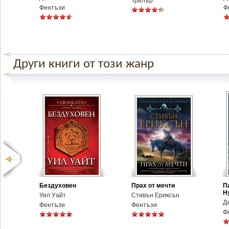
Трилър
Фентъзи
Ф
Други книги от този жанр
Бездуховен
Прах от мечти
П
Н
Уил Уайт
Стивън Ериксън
Дж
Фентъзи
Фентъзи
Ф