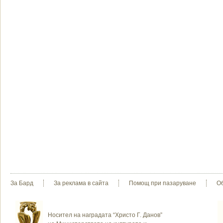
За Бард
За реклама в сайта
Помощ при пазаруване
О
Носител на наградата “Христо Г. Данов”