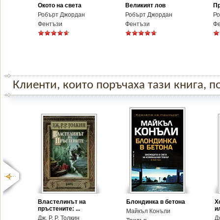
Окото на света
Великият лов
Пр
Робърт Джордан
Робърт Джордан
Ро
Фентъзи
Фентъзи
Ф
Клиенти, които поръчаха тази книга, по
Властелинът на
Блондинка в бетона
Х
пръстените: ...
и
Майкъл Конъли
Дж. Р. Р. Толкин
Дж