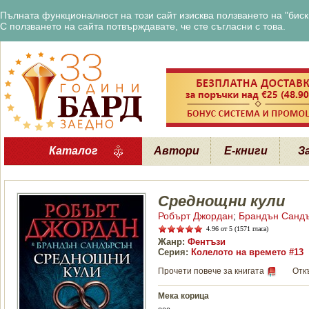
Пълната функционалност на този сайт изисква ползването на "бискв
С ползването на сайта потвърждавате, че сте съгласни с това.
Каталог
Автори
Е-книги
З
Среднощни кули
Робърт Джордан
;
Брандън Санд
4.96
от 5 (1571 гласа)
Жанр:
Фентъзи
Серия:
Колелото на времето #13
Прочети повече за книгата
Отк
Мека корица