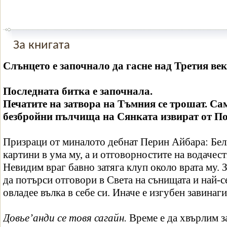
За книгата
Слънцето е започнало да гасне над Третия век
Последната битка е започнала.
Печатите на затвора на Тъмния се трошат. Са
безбройни пълчища на Сянката извират от По
Призраци от миналото дебнат Перин Айбара: Бел
картини в ума му, а и отговорностите на водачест
Невидим враг бавно затяга клуп около врата му. 
да потърси отговори в Света на сънищата и най-с
овладее вълка в себе си. Иначе е изгубен завинаги
Довье’анди се товя сагайн.
Време е да хвърлим з