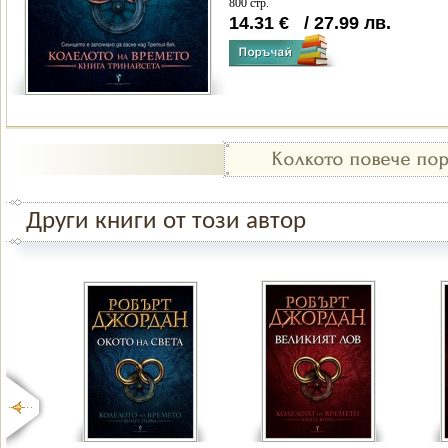
800 стр.
14.31
€
/
27.99
лв.
Други книги от този автор