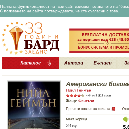
Пълната функционалност на този сайт изисква ползването на "бискв
С ползването на сайта потвърждавате, че сте съгласни с това.
Каталог
Автори
Е-книги
З
Американски богов
Нийл Геймън
4.04
от 5 (125 гласа)
Жанр:
Фентъзи
Прочети повече за книгата
Отк
Мека корица
544 стр.
5.