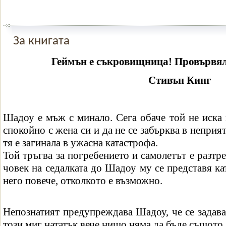
За книгата
Геймън е съкровищница! Провървяло 
Стивън Кинг
Шадоу е мъж с минало. Сега обаче той не иска
спокойно с жена си и да не се забърква в неприя
тя е загинала в ужасна катастрофа.
Той тръгва за погребението и самолетът е разтре
човек на седалката до Шадоу му се представя ка
него повече, отколкото е възможно.
Непознатият предупреждава Шадоу, че се задава
този миг нататък вече нищо няма да бъде същото..