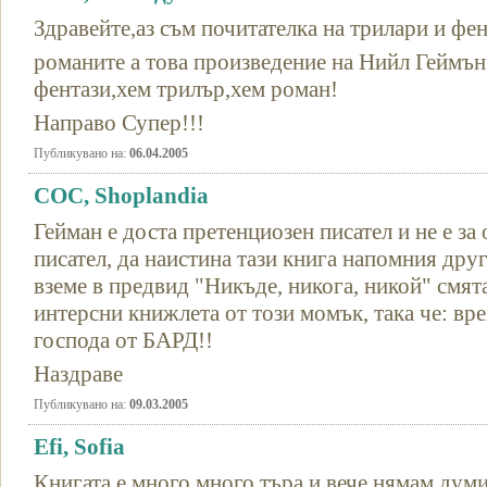
Здравейте,аз съм почитателка на трилари и фен
романите а това произведение на Нийл Геймън 
фентази,хем трилър,хем роман!
Направо Супер!!!
Публикувано на:
06.04.2005
СОС, Shoplandia
Гейман е доста претенциозен писател и не е з
писател, да наистина тази книга напомния дру
вземе в предвид "Никъде, никога, никой" смят
интерсни книжлета от този момък, така че: вре
господа от БАРД!!
Наздраве
Публикувано на:
09.03.2005
Efi, Sofia
Книгата е много,много търа и вече нямам думи