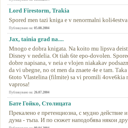
Lord Firestorm, Trakia
Spored men tazi kniga e v nenormalni koli4estv
Публикувано на:
05.08.2004
Jax, tainia grad na....
Mnogo e dobra knigata. Na koito mu lipsva deistv
Disney v nedelia. Ot tiah 6te epo-dovolen. Spore
dobre napisana, v neia e vlojen niakakav podsazn
da vi ubegne, no ot men da znaete 4e e tam. Taka 
6toto Vlastelina (filmite) sa vi promili 4ove6kia
vaprosa!
Публикувано на:
26.07.2004
Бате Гойко, Столицата
Прекалено е претенциозна, с мудно действие и 
дума - тъпа. И по сюжет наподобява някои дру