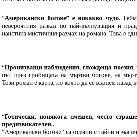
“
Американски богове” е някакво чудо.
Геймъ
невероятния разказ по най-вълнуващия и пра
наистина мистичния размах на романа. Това е едн
“
Пронизващи наблюдения, глождеща поезия
,
път през гробищата на мъртви богове, на мърт
Този роман е карта, по която да се върнем назад к
“
Готически, понякога смешен, често страш
предизвикателен..
.
“Американски богове” са осеяни с тайни и магич