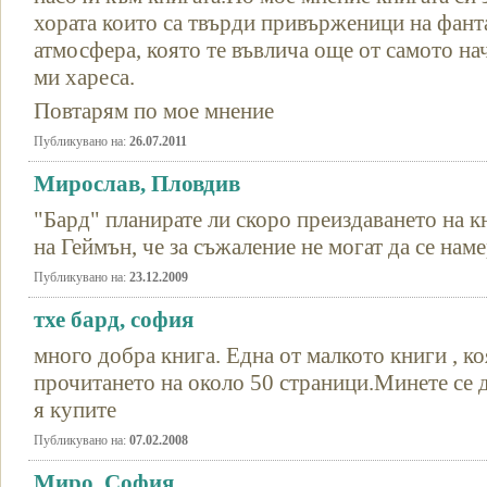
хората които са твърди привърженици на фант
атмосфера, която те въвлича още от самото н
ми хареса.
Повтарям по мое мнение
Публикувано на:
26.07.2011
Мирослав, Пловдив
"Бард" планирате ли скоро преиздаването на кн
на Геймън, че за съжаление не могат да се наме
Публикувано на:
23.12.2009
тхе бард, софия
много добра книга. Една от малкото книги , ко
прочитането на около 50 страници.Минете се д
я купите
Публикувано на:
07.02.2008
Миро, София