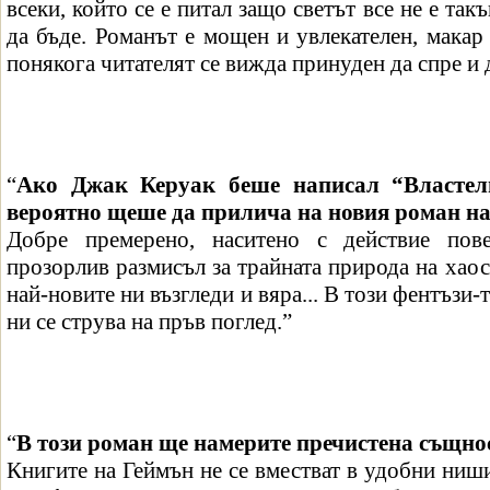
всеки, който се е питал защо светът все не е так
да бъде. Романът е мощен и увлекателен, макар 
понякога читателят се вижда принуден да спре и 
“
Ако Джак Керуак беше написал “Властели
вероятно щеше да прилича на новия роман на
Добре премерено, наситено с действие пове
прозорлив размисъл за трайната природа на хаос
най-новите ни възгледи и вяра... В този фентъзи
ни се струва на пръв поглед.”
“
В този роман ще намерите пречистена същнос
Книгите на Геймън не се вместват в удобни ниши