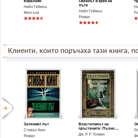
Коралайн
Океанът в края на
Ч
пътя
Нийл Геймън
Н
Нийл Геймън
Фентъзи
Р
Роман
Клиенти, които поръчаха тази книга, по
Зеленият път
Властелинът на
О
пръстените: Пълно ...
Стивън Кинг
Р
Дж. Р. Р. Толкин
Роман
Ф