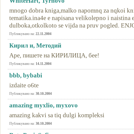
WhiteHart, Tyrnovo
mnogo dobra kniga,malko napomnq za nqkoi knig
tematika.ina4e e napisana velikolepno i naistina 
dulboka,otkolkoto se vijda na pruv pogled. EN
Публикувано на:
22.11.2004
Кирил и, Методий
Аре, пишете на КИРИЛИЦА, бее!
Публикувано на:
14.11.2004
bbb, bybabi
izdaite o6te
Публикувано на:
30.10.2004
amazing myxlio, myxovo
amazing kakvi sa tiq dulgi kompleksi
Публикувано на:
30.10.2004