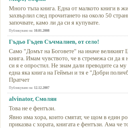
Много тъпа книга. Една от малкото книги в жи
захвърлил след прочитането на около 50 стран
започвате, камо ли да си я купувате.
Публикувано на:
10.01.2008
Гъдьо Гъдев Съчмалиев, от село!
Само "Домът на Боговете" на иначе великият Ш
книга. Имам чувството, че в стремежа си да я
си я е опростил. Не знам дали преводите са му
една яка книга на Геймън и тя е "Добри поличб
Пратчет
Публикувано на:
12.12.2007
alvinator, Смолян
Това не е фентъзи.
Явно има хора, които смятат, че щом в един ро
приказва с хората, книгата е фентъзи. Ама че то