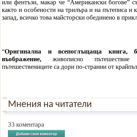
или фентъзи, макар че “Американски богове” с
както и особености на трилъра и на пътеписа и 
запад, всичко това майсторски обединено в прик
“
Оригинална и всепоглъщаща книга, бе
въображение,
живописно пътешествие 
пътешествениците са дори по-странни от крайпъ
Мнения на читатели
33 коментара
Добави своя коментар