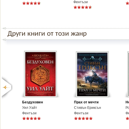
Фентъзи
Други книги от този жанр
Бездуховен
Прах от мечти
Н
Уил Уайт
Стивън Ериксън
Р
Фентъзи
Фентъзи
Ф