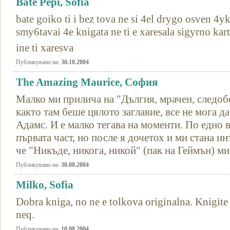
Bate Pepi, Sofia
bate goiko ti i bez tova ne si 4el drygo osven 4y
smy6tavai 4e knigata ne ti e xaresala sigyrno kar
ine ti xaresva
Публикувано на:
30.10.2004
The Amazing Maurice, София
Малко ми прилича на "Дългия, мрачен, следоб
както там беше цялото заглавие, все не мога д
Адамс. И е малко тегава на моменти. По едно в
първата част, но после я дочетох и ми стана ин
че "Никъде, никога, никой" (пак на Геймън) ми
Публикувано на:
30.08.2004
Milko, Sofia
Dobra kniga, no ne e tolkova originalna. Knigite
neq.
Публикувано на:
10.08.2004