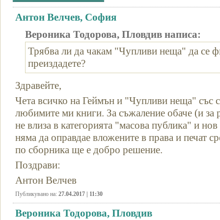
Антон Велчев, София
Вероника Тодорова, Пловдив написа:
Трябва ли да чакам "Чупливи неща" да се фи
преиздадете?
Здравейте,
Чета всичко на Геймън и "Чупливи неща" със с
любимите ми книги. За съжаление обаче (и за 
не влиза в категорията "масова публика" и но
няма да оправдае вложените в права и печат сре
по сборника ще е добро решение.
Поздрави:
Антон Велчев
Публикувано на:
27.04.2017 | 11:30
Вероника Тодорова, Пловдив