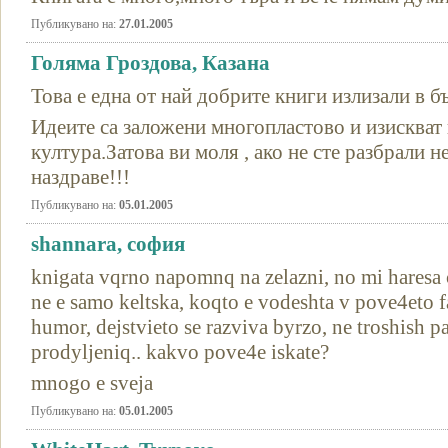
Публикувано на:
27.01.2005
Голяма Гроздова, Казана
Това е една от най добрите книги излизали в б
Идеите са заложени многопластово и изискват
култура.Затова ви моля , ако не сте разбрали н
наздраве!!!
Публикувано на:
05.01.2005
shannara, софия
knigata vqrno napomnq na zelazni, no mi haresa c
ne e samo keltska, koqto e vodeshta v pove4eto 
humor, dejstvieto se razviva byrzo, ne troshish pa
prodyljeniq.. kakvo pove4e iskate?
mnogo e sveja
Публикувано на:
05.01.2005