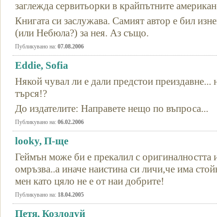
заглежда сервитьорки в крайпътните американс
Книгата си заслужава. Самият автор е бил изн
(или Небюла?) за нея. Аз също.
Публикувано на:
07.08.2006
Eddie, Sofia
Някой чувал ли е дали предстои преиздавне... 
търся!?
До издателите: Направете нещо по въпроса...
Публикувано на:
06.02.2006
looky, П-ще
Геймън може би е прекалил с оригиналността и 
омръзва..а иначе наистина си личи,че има сто
мен като цяло не е от наи добрите!
Публикувано на:
18.04.2005
Петя, Козлодуй