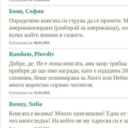
Публикувано на:
09.04.2004
Боян, София
Определено книгата си струва да се прочете. 
американизирана (разбирай за американци), но
всеки който вникне в сюжета.
Публикувано на:
08.04.2004
Random, Plovdiv
Добре, де. Не е лоша книгата, ама защо трябва
прибере де що има награди, като е издадена 20
спомням, беше номинирана за Хюго или Небюла
много коректно спрямо читателя.
Публикувано на:
02.04.2004
Ronny, Sofia
Книгата е велика! Много оригинална! Една от 
чел напоследък! На който не му харесва си е за