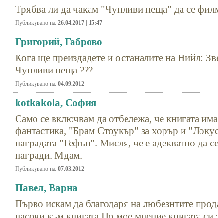
Трябва ли да чакам "Чупливи неща" да се филм
Публикувано на:
26.04.2017 | 15:47
Григорий, Габрово
Кога ще преиздадете и останалите на Нийл: Зв
Чупливи неща ???
Публикувано на:
04.09.2012
kotkakola, София
Само се включвам да отбележа, че книгата им
фантастика, "Брам Стоукър" за хорър и "Локус
наградата "Гефън". Мисля, че е адекватно да се
награди. Мдам.
Публикувано на:
07.03.2012
Павел, Варна
Първо искам да благодаря на любезнтите прод
насочи към книгата.По мое мнение книгата си з