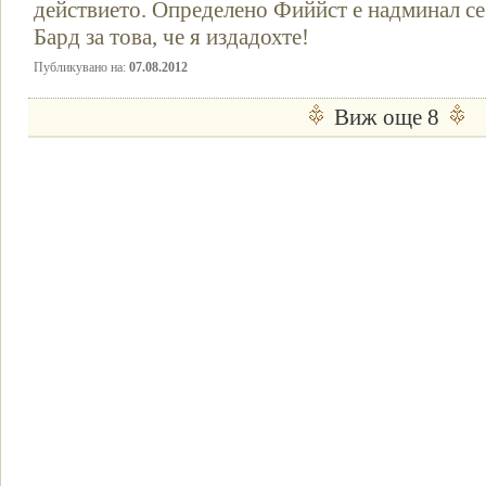
действието. Определено Фиййст е надминал се
Бард за това, че я издадохте!
Публикувано на:
07.08.2012
Виж още 8