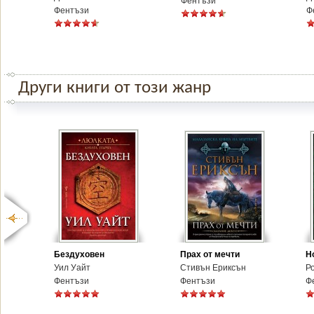
Фентъзи
Фентъзи
Ф
Други книги от този жанр
Бездуховен
Прах от мечти
Н
Уил Уайт
Стивън Ериксън
Р
Фентъзи
Фентъзи
Ф