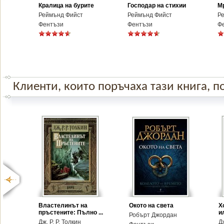
Кралица на бурите
Господар на стихии
М
Реймънд Фийст
Реймънд Фийст
Р
Фентъзи
Фентъзи
Ф
Клиенти, които поръчаха тази книга, по
Властелинът на
Окото на света
Х
пръстените: Пълно ...
и
Робърт Джордан
Дж. Р. Р. Толкин
Дж