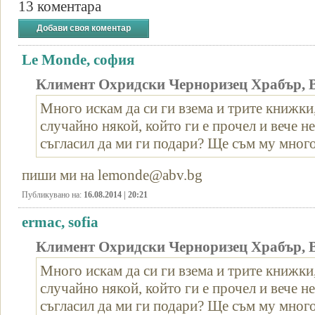
13 коментара
Добави своя коментар
Le Monde, софия
Климент Охридски Черноризец Храбър, 
Много искам да си ги взема и трите книжки
случайно някой, който ги е прочел и вече не
съгласил да ми ги подари? Ще съм му много
пиши ми на lemonde@abv.bg
Публикувано на:
16.08.2014 | 20:21
ermac, sofia
Климент Охридски Черноризец Храбър, 
Много искам да си ги взема и трите книжки
случайно някой, който ги е прочел и вече не
съгласил да ми ги подари? Ще съм му много