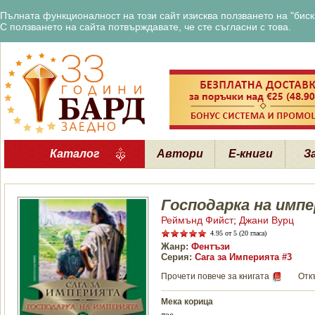
Пълната функционалност на този сайт изисква ползването на "бискв
С ползването на сайта потвърждавате, че сте съгласни с това.
Каталог
Автори
Е-книги
З
Господарка на имп
Реймънд Фийст
;
Джани Вурц
4.95
от 5 (20 гласа)
Жанр:
Фентъзи
Серия:
Сага за Империята #3
Прочети повече за книгата
Отк
Мека корица