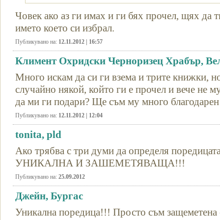
Човек ако аз ги имах и ги бях прочел, щях да 
името което си избрал.
Публикувано на:
12.11.2012 | 16:57
Климент Охридски Черноризец Храбър, Ве
Много искам да си ги взема и трите книжки, н
случайно някой, който ги е прочел и вече не му
да ми ги подари? Ще съм му много благодарен!
Публикувано на:
12.11.2012 | 12:04
tonita, pld
Ако трябва с три думи да определя поредица
УНИКАЛНА И ЗАШЕМЕТЯВАЩА!!!
Публикувано на:
25.09.2012
Джейн, Бургас
Уникална поредица!!! Просто съм защеметена о