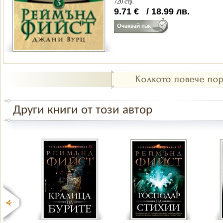
720 стр.
9.71
€
/
18.99
лв.
Други книги от този автор