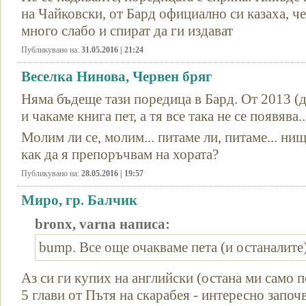
на Чайковски, от Бард официално си казаха, че
много слабо и спират да ги издават
Публикувано на:
31.05.2016 | 21:24
Веселка Нинова, Червен бряг
Няма бъдеще тази поредица в Бард. От 2013 (д
и чакаме книга пет, а тя все така не се появява..
Молим ли се, молим... питаме ли, питаме... н
как да я препоръчвам на хората?
Публикувано на:
28.05.2016 | 19:57
Миро, гр. Балчик
bronx, varna написа:
bump. Все още очакваме пета (и останалите) 
Аз си ги купих на английски (остана ми само п
5 глави от Пътя на скарабея - интересно започ