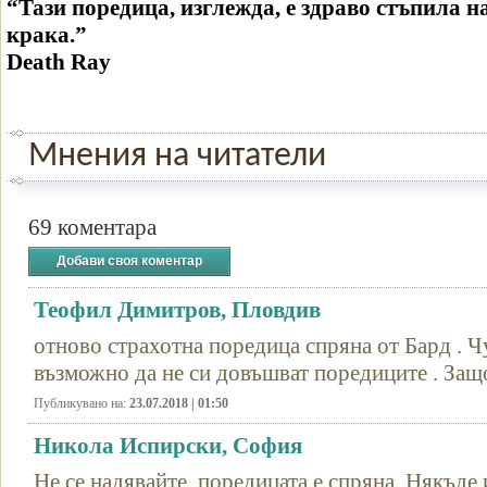
“Тази поредица, изглежда, е здраво стъпила на
крака.”
Death Ray
Мнения на читатели
69 коментара
Добави своя коментар
Теофил Димитров, Пловдив
отново страхотна поредица спряна от Бард . Чу
възможно да не си довъшват поредиците . Защо
Публикувано на:
23.07.2018 | 01:50
Никола Испирски, София
Не се надявайте, поредицата е спряна. Някъде