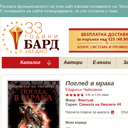
Пълната функционалност на този сайт изисква ползването на "бискв
С ползването на сайта потвърждавате, че сте съгласни с това.
Каталог
Автори
Е-книги
З
Поглед в мрака
Ейдриън Чайковски
4.81
от 5 (31 гласа)
Жанр:
Фентъзи
Серия:
Сянката на Умелите #4
Прочети повече за книгата
Отк
Мека корица