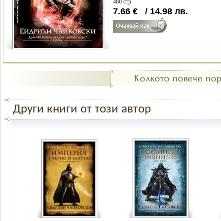
480 стр.
7.66
€
/
14.98
лв.
Други книги от този автор