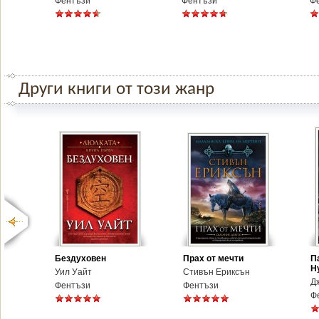
Фентъзи
Фентъзи
Ф
Други книги от този жанр
Бездуховен
Прах от мечти
П
Н
Уил Уайт
Стивън Ериксън
Дж
Фентъзи
Фентъзи
Ф