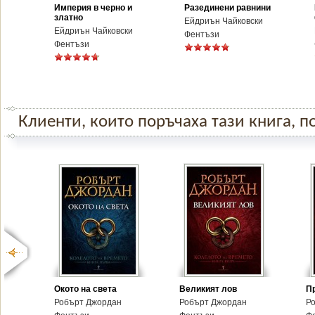
Империя в черно и
Разединени равнини
златно
Ейдриън Чайковски
Ейдриън Чайковски
Фентъзи
Фентъзи
Клиенти, които поръчаха тази книга, по
Окото на света
Великият лов
П
Робърт Джордан
Робърт Джордан
Р