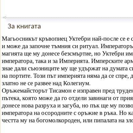
За книгата
Магьосникът кръвопиец Уктебри най-после се е с
и може да започне тъмния си ритуал. Императоръ
магията ще му донесе безсмъртие, но Уктебри има
императора, така и за Империята. Имперските арм
знае дали съюзниците му ще удържат на думата си
на портите. Този път империята няма да се спре, 
златно не се развее над Колегиум.
Оръжемайсторът Тисамон е изправен пред труден
пътека, която може да го отдели завинаги от при
донесе нова разруха и загуба, но пък ще му позв
императора на осородните с оръжие в ръка. Но как
честта му на богомолкороден, или пипалата на з