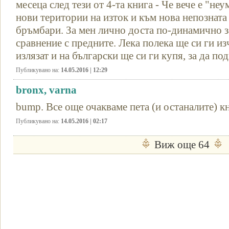
месеца след тези от 4-та книга - Че вече е "не
нови територии на изток и към нова непозната
бръмбари. За мен лично доста по-динамично за
сравнение с предните. Лека полека ще си ги из
излязат и на български ще си ги купя, за да по
Публикувано на:
14.05.2016 | 12:29
bronx, varna
bump. Все още очакваме пета (и останалите) кн
Публикувано на:
14.05.2016 | 02:17
Виж още 64