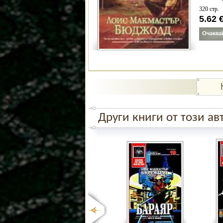
320 стр.
5.62
Други книги от този ав