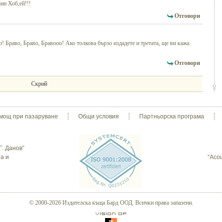
ин Хоб,ей!!!
Отговори
но! Браво, Браво, Бравооо! Ако толкова бързо издадете и третата, ще ви кажа
Отговори
Скрий
мощ при пазаруване
Общи условия
Партньорска програма
Г. Данов”
а и
“Асо
© 2000-2026 Издателска къща Бард ООД. Всички права запазени.