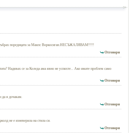
о събрах поредицата за Маилс Воркосиган.НЕСЪЖАЛЯВАМ!!!!!
Отговори
тата? Надявах се за Коледа ама явно не успяхте... Ако имате проблем само
Отговори
и да я дочакам.
Отговори
олд не е изневерила на стила си.
Отговори