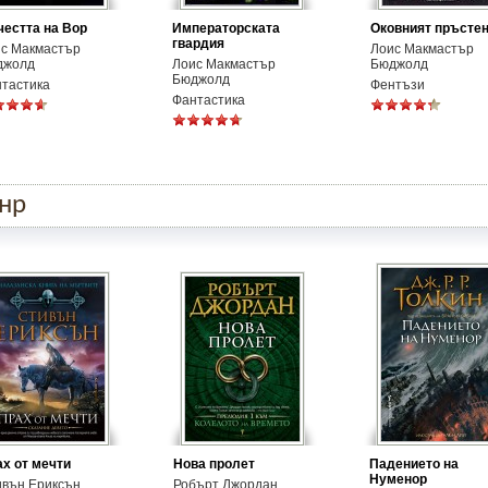
честта на Вор
Императорската
Оковният пръсте
гвардия
с Макмастър
Лоис Макмастър
джолд
Лоис Макмастър
Бюджолд
Бюджолд
тастика
Фентъзи
Фантастика
анр
х от мечти
Нова пролет
Падението на
Нуменор
ивън Ериксън
Робърт Джордан