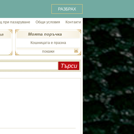
РАЗБРАХ
 при пазаруване
Общи условия
Контакти
Моята поръчка
ил
Кошницата е празна
покажи