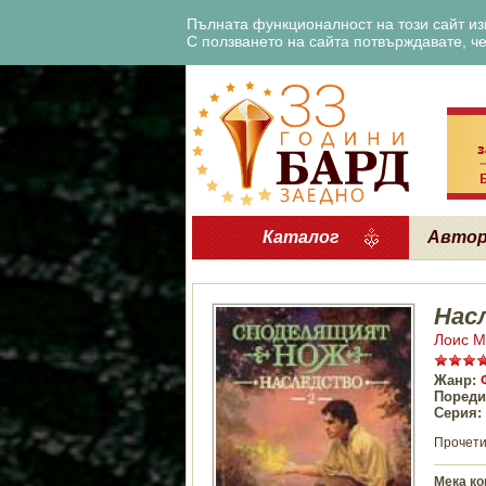
Пълната функционалност на този сайт изи
С ползването на сайта потвърждавате, че 
Каталог
Авто
Нас
Лоис М
Жанр:
Пореди
Серия:
Прочети
Мека ко