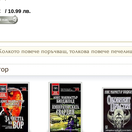
€
/
10.99
лв.
тор