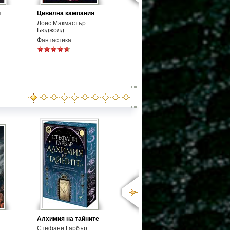
н
Цивилна кампания
Лоис Макмастър
Бюджолд
Фантастика
Алхимия на тайните
Стефани Гарбър