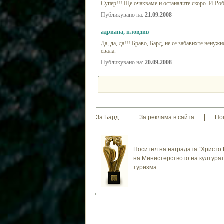
Супер!!! Ще очакваме и останалите скоро. И Роб
Публикувано на:
21.09.2008
адриана, пловдив
Да, да, да!!! Браво, Бард, не се забавихте ненуж
евала.
Публикувано на:
20.09.2008
За Бард
За реклама в сайта
По
Носител на наградата “Христо 
на Министерството на културат
туризма