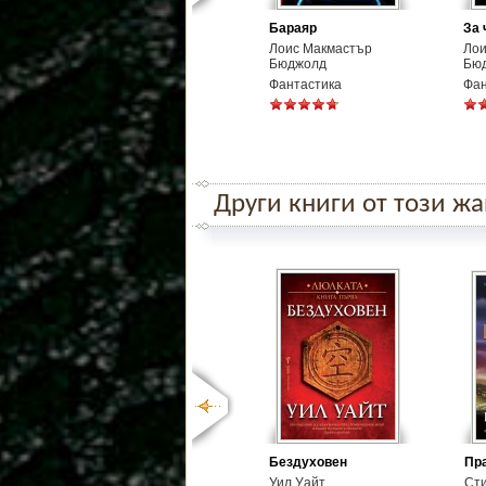
Бараяр
За 
Лоис Макмастър
Лои
Бюджолд
Бю
Фантастика
Фан
Други книги от този ж
Бездуховен
Пра
Уил Уайт
Ст