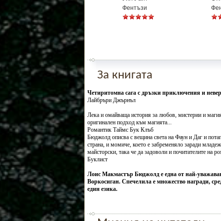
Фентъзи
Фе
За книгата
Четиритомна сага с дръзки приключения и неве
Лайбръри Джърнъл
Лека и омайваща история за любов, мистерии и магия
оригинален подход към магията...
Романтик Таймс Бук Клъб
Бюджолд описва с вещина света на Фаун и Даг и потап
страна, и момиче, което е забременяло заради младе
майсторски, така че да задоволи и почитателите на р
Буклист
Лоис Макмастър Бюджолд е една от най-уважавани
Воркосиган. Спечелила е множество награди, сред
един езика.