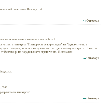
гам скайп за връзка. Владо_сх54.
Отговори
са налични исканите заглавия - ввв.сфбг.ус/
а на тази страница от "Препоръчва се кирилицата" на "Задължително е
а, да не говорим, че в някои случаи само затруднява комуникацията. Примерно
 от Владимир, но поради вашето ограничение...Е, няма как.
Отговори
 Бюджолд:
о_сх54
програмата ме изхвърля!
Отговори