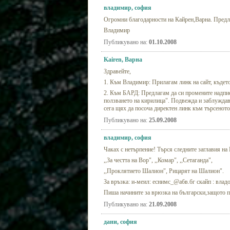
владимир, софия
Огромни благодарности на Кайрен,Варна. Предла
Владимир
Публикувано на:
01.10.2008
Kairen, Варна
Здравейте,
1. Към Владимир: Прилагам линк на сайт, където 
2. Към БАРД: Предлагам да си промените надпис
ползването на кирилица". Подвежда и заблуждав
сега щях да посоча директен линк към търсеното
Публикувано на:
25.09.2008
владимир, софия
Чаках с нетърпение! Търся следните заглавия на
,,За честта на Вор", ,,Комар", ,,Сетаганда",
,,Проклятието Шалион", Рицарят на Шалион".
За връзка: и-меил: еснимс_@абв.бг скайп : влад
Пиша начините за врюзка на български,защото 
Публикувано на:
21.09.2008
дани, софия