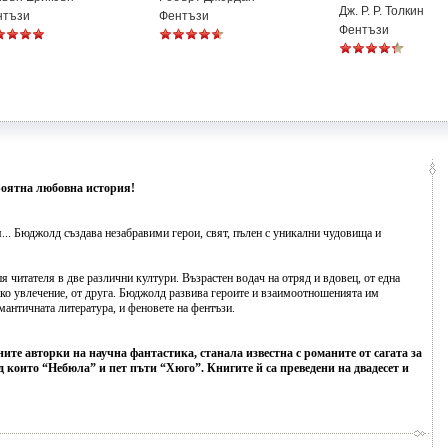
Дж. Р. Р. Толкин
нтъзи
Фентъзи
Фентъзи
роятна любовна история!
... Бюджолд създава незабравими герои, свят, пълен с уникални чудовища и
я читателя в две различни култури. Възрастен водач на отряд и вдовец, от една
жко увлечение, от друга. Бюджолд развива героите и взаимоотношенията им
омантичната литература, и феновете на фентъзи.
те авторки на научна фантастика, станала известна с романите от сагата за
 които “Небюла” и пет пъти “Хюго”. Книгите й са преведени на двадесет и