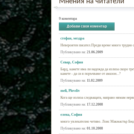
Мнения на читатели
9 коментара
Добави своя коментар
стефан, мездра
Невероятен писател.Преди време много трудн
Публикувано на:
21.06.2009
Севар, София
Бард, кажете има ли надежда да излиза скоро тре
кажете - да си я поръчваме от амазон...?
Публикувано на:
11.02.2009
meli, Plovdiv
Кога ще излиза следващата, направо нямам нерв
Публикувано на:
17.12.2008
елена, София
много увлекателно четиво. Лоис Макмастър Бюдж
Публикувано на:
01.10.2008