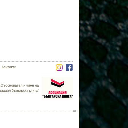
Контакти
Съосновател и член на
циация българска книга”