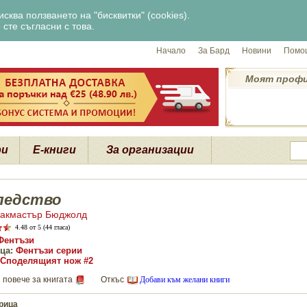
сква ползването на "бисквитки" (cookies).
сте съгласни с това.
Начало
За Бард
Новини
Помощ
Моят проф
ри
Е-книги
За организации
ледство
акмастър Бюджолд
4.48
от 5 (44 гласа)
Фентъзи
ца:
Фентъзи серии
Споделящият нож #2
 повече за книгата
Откъс
Добави към желани книги
рица