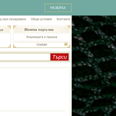
РАЗБРАХ
 при пазаруване
Общи условия
Контакти
Моята поръчка
ил
Кошницата е празна
покажи