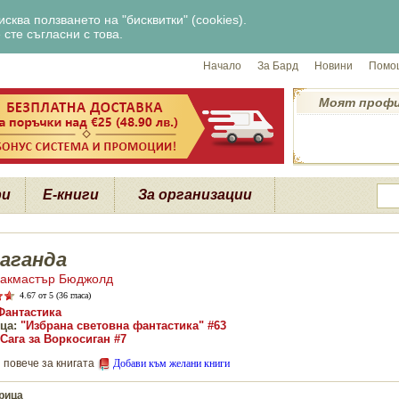
сква ползването на "бисквитки" (cookies).
сте съгласни с това.
Начало
За Бард
Новини
Помощ
Моят проф
ри
Е-книги
За организации
аганда
акмастър Бюджолд
4.67
от 5 (36 гласа)
Фантастика
ца:
"Избрана световна фантастика" #63
Сага за Воркосиган #7
 повече за книгата
Добави към желани книги
рица