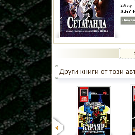
256 стр.
3.57
Други книги от този ав