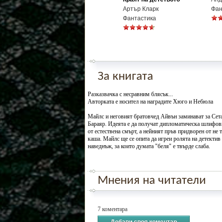
Артър Кларк
Фан
Фантастика
За книгата
Разказвачка с несравним блясък...
Авторката е носител на наградите Хюго и Небюла
Майлс и неговият братовчед Айвън заминават за Сета
Бараяр. Идеята е да получат дипломатическа шлифовк
от естествена смърт, а нейният пръв придворен от не
каша. Майлс ще се опита да игреи ролята на детектив
наведнъж, за които думата "беля" е твърде слаба.
Мнения на читатели
7 коментара