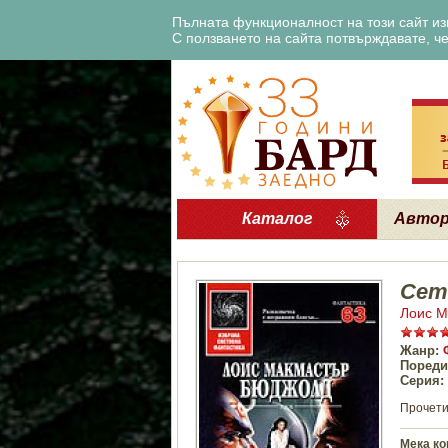
Пълната функционалност на този сайт изи
С ползването на сайта потвърждавате, че 
Каталог
Авто
Сет
Лоис М
Жанр:
Пореди
Серия:
Прочети
Мека ко