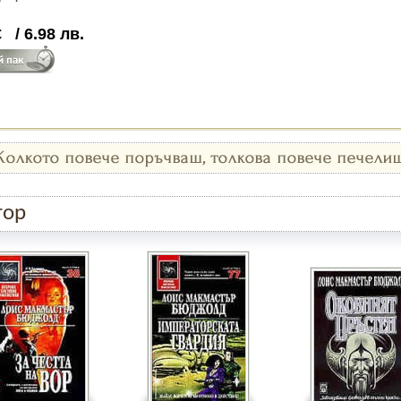
€
/
6.98
лв.
тор