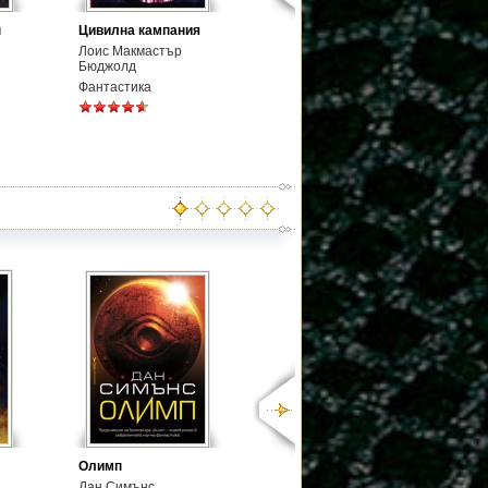
н
Цивилна кампания
Лоис Макмастър
Бюджолд
Фантастика
Олимп
Дан Симънс