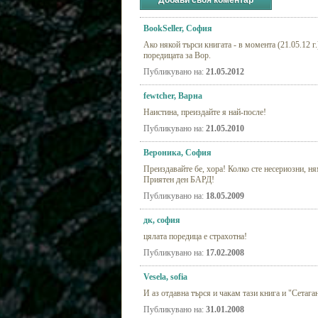
Добави своя коментар
BookSeller, София
Ако някой търси книгата - в момента (21.05.12 
поредицата за Вор.
Публикувано на:
21.05.2012
fewtcher, Варна
Наистина, преиздайте я най-после!
Публикувано на:
21.05.2010
Вероника, София
Преиздавайте бе, хора! Колко сте несериозни, ня
Приятен ден БАРД!
Публикувано на:
18.05.2009
дк, софия
цялата поредица е страхотна!
Публикувано на:
17.02.2008
Vesela, sofia
И аз отдавна търся и чакам тази книга и "Сетага
Публикувано на:
31.01.2008