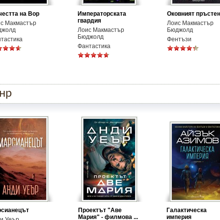
честта на Вор
Императорската
Оковният пръсте
гвардия
с Макмастър
Лоис Макмастър
джолд
Лоис Макмастър
Бюджолд
Бюджолд
тастика
Фентъзи
Фантастика
анр
рсианецът
Проектът "Аве
Галактическа
Мария" - филмова ...
империя
и Уеър