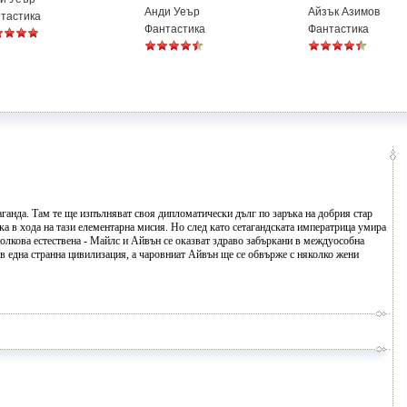
Анди Уеър
Айзък Азимов
тастика
Фантастика
Фантастика
ганда. Там те ще изпълняват своя дипломатически дълг по заръка на добрия стар
а в хода на тази елементарна мисия. Но след като сетагандската императрица умира
 толкова естествена - Майлс и Айвън се оказват здраво забъркани в междуособна
 в една странна цивилизация, а чаровниат Айвън ще се обвърже с няколко жени