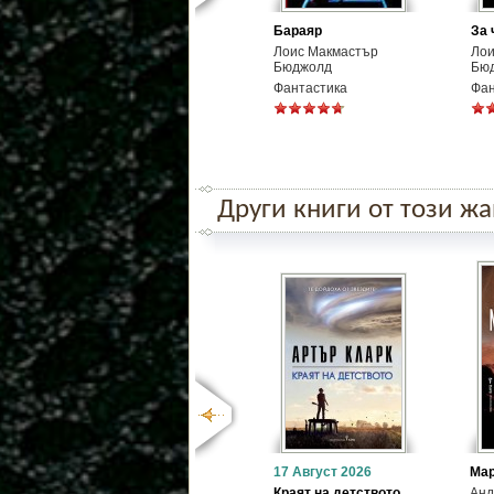
Бараяр
За 
Лоис Макмастър
Лои
Бюджолд
Бю
Фантастика
Фан
Други книги от този ж
17 Август 2026
Ма
Краят на детството
Анд