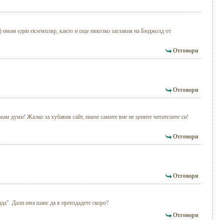
г.) имам един екземпляр, както и още няколко заглавия на Бюджолд от
Отговори
Отговори
мам думи! Жалко за хубавия сайт, иначе самите вие не цените читателите си!
Отговори
Отговори
нда". Дали има шанс да я преиздадете скоро?
Отговори