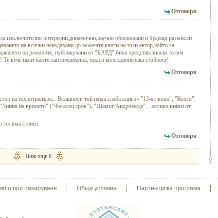
Отговори
,са изключително интересни,динамични,научно обосновани и будещи размисли
ването на всички неиздавани до момента книги на този автор,който за
здаването на романите, публикувани от "БАРД",биха представлявали голям
о! Те вече имат както сантиментална, така и колекционерска стойност!
Отговори
тор на технотрилъра... Всъщност, той няма слаба книга - "13-ят воин", "Конго",
"Линия на времето" ("Фатален срок"), "Щамът Андромеда"... велики книги от
о голяма степен.
Отговори
Виж още 8
мощ при пазаруване
Общи условия
Партньорска програма