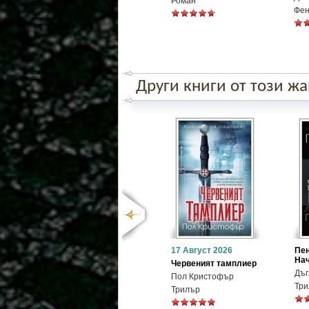
Роман
Фен
Други книги от този ж
17 Август 2026
Пен
На
Червеният тамплиер
Дъг
Пол Кристофър
Три
Трилър