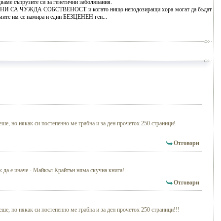
аме съпрузите си за генетични заболявания.
ГЕНИ СА ЧУЖДА СОБСТВЕНОСТ и когато нищо неподозиращи хора могат да бъдат
омите им се намира и един БЕЗЦЕНЕН ген...
ше, но някак си постепенно ме грабна и за ден прочетох 250 страници!
Отговори
ак да е иначе - Майкъл Крайтън няма скучна книга!
Отговори
ше, но някак си постепенно ме грабна и за ден прочетох 250 страници!!!