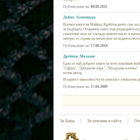
Публикувано на:
08.08.2011
Дъбич, Асеновград
Всички книги на Майкъл Крайтън,които съм чел
за бъдещето.Отправям съвет към редакцията-изда
съжаление вече не е между живите,както и преи
интерес от страна на читателите на издателствот
Публикувано на:
17.08.2010
Дрейвън, Малазан
Една от най-добрите книги на вече покойния майс
"Сфера", "Джурасик парк", "Въздушна клопка", 
велик автор.
Всъщност накъсаността на книгата е умишлена д
Публикувано на:
17.04.2009
За Бард
За реклама в сайта
По