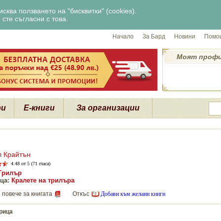
сква ползването на "бисквитки" (cookies).
сте съгласни с това.
Начало
За Бард
Новини
Помощ
Моят проф
ри
Е-книги
За организации
 Крайтън
4.48
от 5 (71 гласа)
Трилър
ца:
Кралете на трилъра
 повече за книгата
Откъс
Добави към желани книги
рица