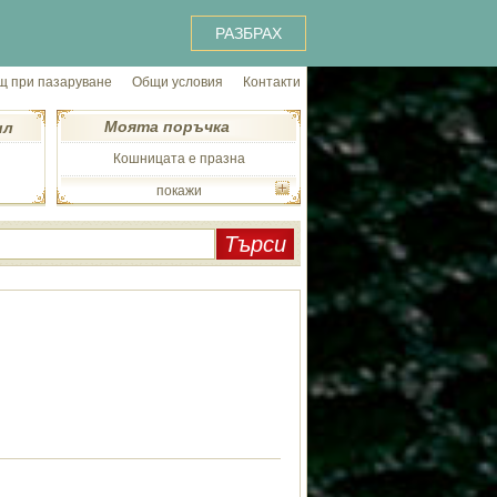
РАЗБРАХ
 при пазаруване
Общи условия
Контакти
Моята поръчка
ил
Кошницата е празна
покажи