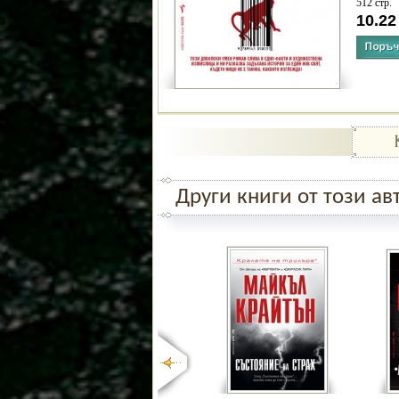
512 стр.
10.2
Други книги от този ав