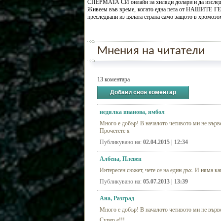
СПЕРМАТА СИ онлайн за хиляди долари и да изследв
Живеем във време, когато една пета от НАШИТЕ 
преследвани из цялата страна само защото в хромоз
Мнения на читатели
13 коментара
Добави своя коментар
недялка иванова, ямбол
Много е добър! В началото четивото ми не върве
Прочетете я
Публикувано на:
02.04.2015 | 12:34
Албена, Плевен
Интересен сюжет, чете се на един дъх. И няма к
Публикувано на:
05.07.2013 | 13:39
Ана, Разград
Много е добър! В началото четивото ми не върве
Супер е!!!