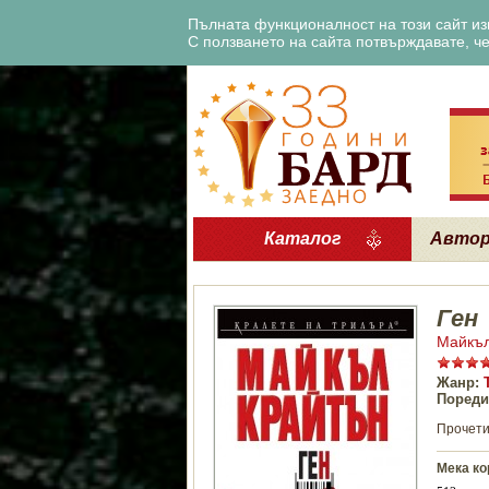
Пълната функционалност на този сайт изи
С ползването на сайта потвърждавате, че 
Каталог
Авто
Ген
Майкъл
Жанр:
Пореди
Прочети
Мека ко