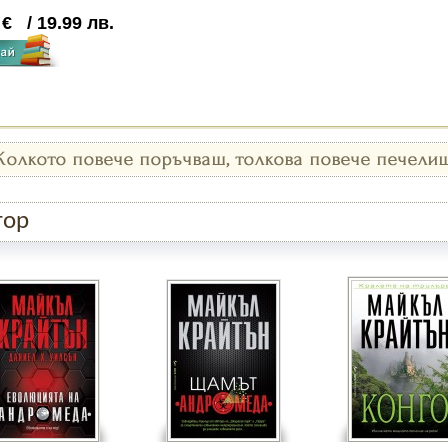
2
€
/
19.99
лв.
тор