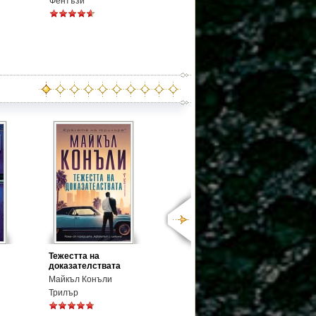
Фентъзи
Тежестта на
доказателствата
Майкъл Конъли
Трилър