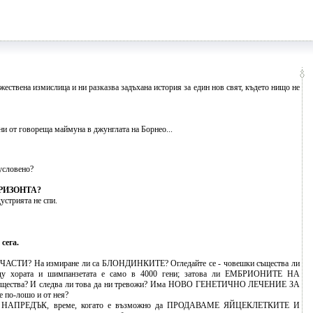
ествена измислица и ни разказва задъхана история за един нов свят, където нищо не
ани от говореща маймуна в джунглата на Борнео...
условено?
РИЗОНТА?
устрията не спи.
сега.
 ЧАСТИ? На измиране ли са БЛОНДИНКИТЕ? Огледайте се - човешки същества ли
ежду хората и шимпанзетата е само в 4000 гени; затова ли ЕМБРИОНИТЕ НА
щества? И следва ли това да ни тревожи? Има НОВО ГЕНЕТИЧНО ЛЕЧЕНИЕ ЗА
о-лошо и от нея?
НАПРЕДЪК, време, когато е възможно да ПРОДАВАМЕ ЯЙЦЕКЛЕТКИТЕ И