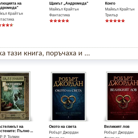
люцията на
Щамът „Андромеда"
Конго
ндромеда"
Майкъл Крайтън
Майкъл Крайтън
къл Крайтън
Фантастика
Трилър
тастика
 тази книга, поръчаха и ...
стелинът на
Окото на света
Великият лов
стените: Пълно ...
Робърт Джордан
Робърт Джордан
Р. Р. Толкин