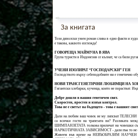
За книгата
Този дяволски умен роман слива в едно факти и худож
е такова, каквото изглежда!
ГОВОРЕЩА МАЙМУНА В ЯВА
Група туристи в Индонезия се кълнат, че са били руг
УЧЕНИ ИЗОЛИРАТ “ГОСПОДАРСКИ” ГЕН
Господството върху себеподобните ни е генетично об
НОВИ ТРАНСГЕНЕТИЧНИ ЛЮБИМЦИ НА ХО
Гигантски хлебарки, кученца, които не порастват. Инд
Добре дошли в нашия генетичен свят.
Скоростен, яростен и извън контрол.
Това не е светът на бъдещето - това е нашият свят 
Дали на любим ваш човек не му липсват ТЕЛЕСНИ
са всички гости на трапезата ви? Разликата м
ШИМПАНЗЕТАТА толкова приличат на човешки съ
НАРКОТИЧНАТА ЗАВИСИМОСТ - дали пък то не е п
Живеем във време на НЕВЪОБРАЗИМ НАУЧЕН 