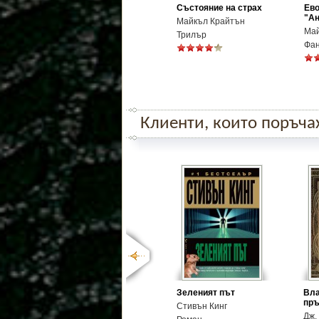
Състояние на страх
Ево
"А
Майкъл Крайтън
Май
Трилър
Фан
Клиенти, които поръчаха
Зеленият път
Вла
пръ
Стивън Кинг
Дж. 