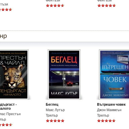
Фентъзи
Фентъзи
тъзи
анр
дъргаст -
Беглец
Вътрешен човек
чалото
Макс Лутър
Джон Макмеън
лас Престън
Трилър
Трилър
лър