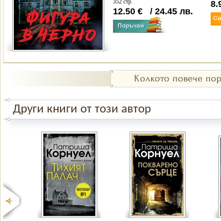
352 стр.
8.
12.50
€
/
24.45
лв.
Други книги от този автор