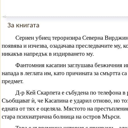
За книгата
Сериен убиец тероризира Северна Вирджини
появява и изчезва, озадачава преследвачите му, к
никакъв напредък в издирването му.
Фантомния касапин заглушава безжичния ин
напада в леглата им, като причината за смъртта с
предмет.
Д-р Кей Скарпета е събудена по телефона в 
Съобщават ѝ, че Касапина е ударил отново, но то
едната от тях е оцеляла. Мястото на престъплени
стара психиатрична болница на
остров Мърси
.