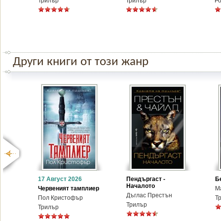
Трилър
Трилър
Р
Други книги от този жанр
17 Август 2026
Пендъргаст -
Б
Началото
Червеният тамплиер
М
Дъглас Престън
Пол Кристофър
Т
Трилър
Трилър