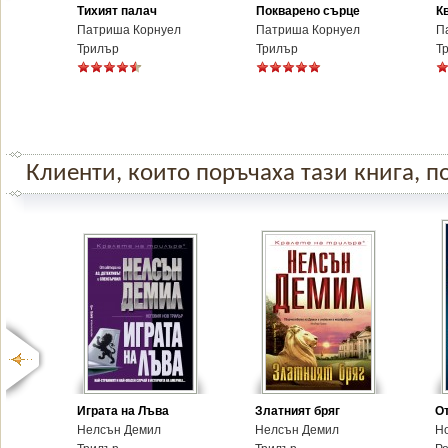
Тихият палач
Покварено сърце
К
Патриша Корнуел
Патриша Корнуел
П
Трилър
Трилър
Т
Клиенти, които поръчаха тази книга, по
Играта на Лъва
Златният бряг
О
Нелсън Демил
Нелсън Демил
Н