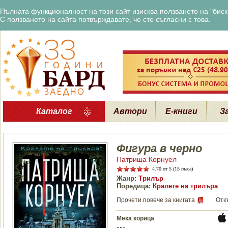
Пълната функционалност на този сайт изисква ползването на "бискв
С ползването на сайта потвърждавате, че сте съгласни с това.
Каталог
Автори
Е-книги
З
Фигура в черно
Патриша Корнуел
4.70
от 5 (15 гласа)
Жанр:
Трилър
Поредица:
Кралете на трилъра
Прочети повече за книгата
Отк
Мека корица