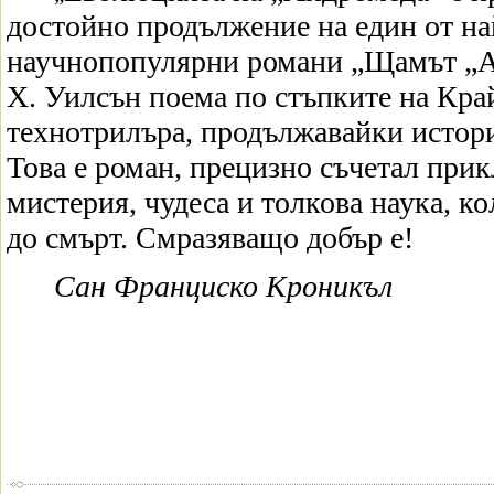
достойно продължение на един от на
научнопопулярни романи „Щамът „А
Х. Уилсън поема по стъпките на Кра
технотрилъра, продължавайки истори
Това е роман, прецизно съчетал при
мистерия, чудеса и толкова наука, к
до смърт. Смразяващо добър е!
Сан Франциско
К
роникъл