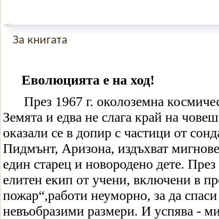
За книгата
Еволюцията е на ход!
През 1967 г. околоземна космиче
Земята и едва не слага край на човеш
оказали се в допир с частици от сонд
Пидмънт, Аризона, издъхват мигнове
един старец и новородено дете. През
елитен екип от учени, включени в пр
пожар“,работи неуморно, за да спаси
невъобразими размери. И успява - ми