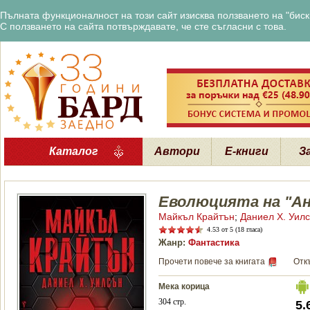
Пълната функционалност на този сайт изисква ползването на "бискв
С ползването на сайта потвърждавате, че сте съгласни с това.
Каталог
Автори
Е-книги
З
Еволюцията на "А
Майкъл Крайтън
;
Даниел Х. Уил
4.53
от 5 (18 гласа)
Жанр:
Фантастика
Прочети повече за книгата
Отк
Мека корица
304 стр.
5.