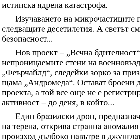
истинска ядрена катастрофа.
Изучаването на микрочастиците 
следващите десетилетия. А светът смя
безопасност...
Нов проект – „Вечна бдителност“,
непроницаемите стени на военновъзд
„Феърчайлд“, следейки зорко за приз
щама „Андромеда“. Остават броени д
проекта, а той все още не е регистри
активност – до деня, в който...
Един бразилски дрон, предназнач
на терена, открива странна аномалия
произход дълбоко навътре в джунглат