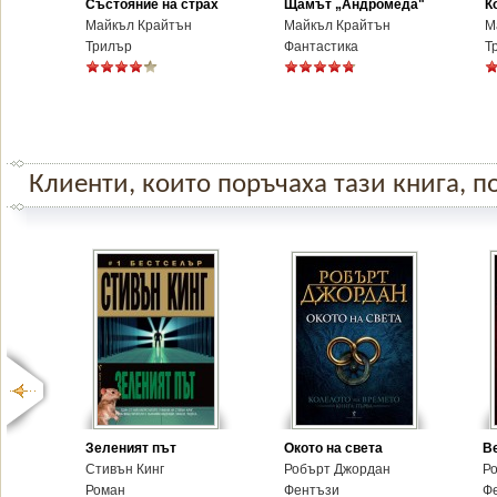
Състояние на страх
Щамът „Андромеда"
К
Майкъл Крайтън
Майкъл Крайтън
М
Трилър
Фантастика
Т
Клиенти, които поръчаха тази книга, по
Зеленият път
Окото на света
В
Стивън Кинг
Робърт Джордан
Р
Роман
Фентъзи
Ф