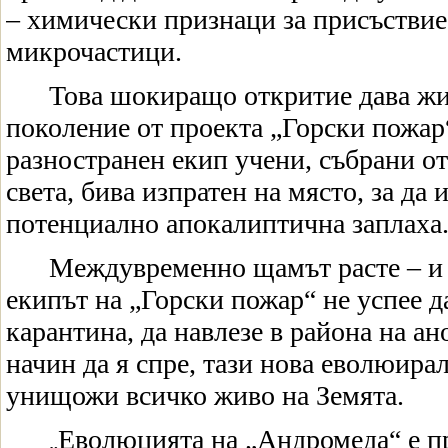
– химически признаци за присъствие 
микрочастици.
Това шокиращо откритие дава жи
поколение от проекта „Горски пожар“
разностранен екип учени, събрани о
света, бива изпратен на място, за да 
потенциално апокалиптична заплаха
Междувременно щамът расте – и
екипът на „Горски пожар“ не успее д
карантина, да навлезе в района на ан
начин да я спре, тази нова еволюир
унищожи всичко живо на Земята.
Еволюцията на „Андромеда“ е п
„