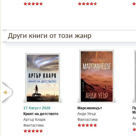
Други книги от този жанр
17 Август 2026
Марсианецът
П
М
Краят на детството
Анди Уеър
А
Артър Кларк
Фантастика
Ф
Фантастика