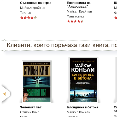
Състояние на страх
Еволюцията на
Щ
"Андромеда"
Майкъл Крайтън
М
Майкъл Крайтън
Трилър
Ф
Фантастика
Клиенти, които поръчаха тази книга, по
Зеленият път
Блондинка в бетона
С
з
Стивън Кинг
Майкъл Конъли
М