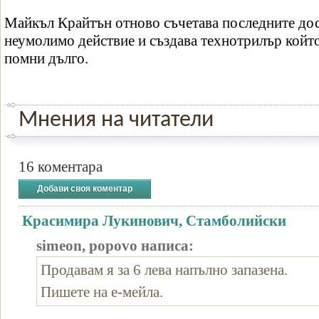
Майкъл Крайтън отново съчетава последните дос
неумолимо действие и създава технотрилър който 
помни дълго.
Мнения на читатели
16 коментара
Добави своя коментар
Красимира Лукинович, Стамболийски
simeon, popovo написа:
Продавам я за 6 лева напълно запазена.
Пишете на е-мейла.