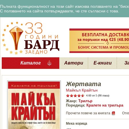
Пълната функционалност на този сайт изисква ползването на "бискв
С ползването на сайта потвърждавате, че сте съгласни с това.
Каталог
Автори
Е-книги
З
Жертвата
Майкъл Крайтън
4.60
от 5 (90 гласа)
Жанр:
Трилър
Поредица:
Кралете на трилъра
Прочети повече за книгата
Отк
Мека корица