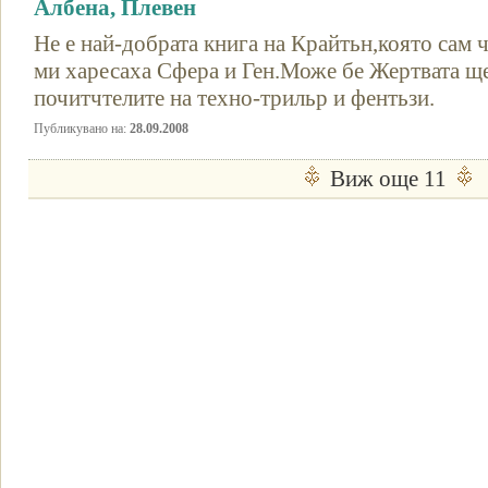
Албена, Плевен
Не е най-добрата книга на Крайтьн,която сам 
ми харесаха Сфера и Ген.Може бе Жертвата ще
почитчтелите на техно-трильр и фентьзи.
Публикувано на:
28.09.2008
Виж още 11