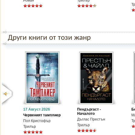
Роман
Трилър
Т
Други книги от този жанр
17 Август 2026
Пендъргаст -
Б
Началото
Червеният тамплиер
М
Дъглас Престън
Пол Кристофър
Т
Трилър
Трилър