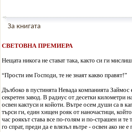
За книгата
СВЕТОВНА ПРЕМИЕРА
Нещата никога не стават така, както си ги мислиш
“Прости им Господи, те не знаят какво правят!”
Дълбоко в пустинята Невада компанията Займос 
секретен завод. В радиус от десетки километри 
освен кактуси и койоти. Вътре осем души са в кап
търси ги, един хищен рояк от наночастици, който 
час роякът става все по-голям и по-страшен и те 
го спрат, преди да е влязъл вътре - освен ако не е