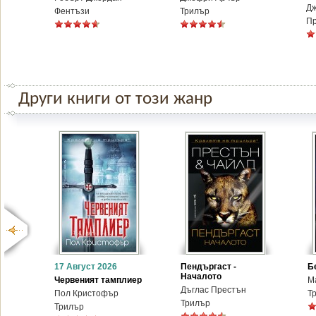
Дж
Фентъзи
Трилър
П
Други книги от този жанр
17 Август 2026
Пендъргаст -
Б
Началото
Червеният тамплиер
М
Дъглас Престън
Пол Кристофър
Т
Трилър
Трилър