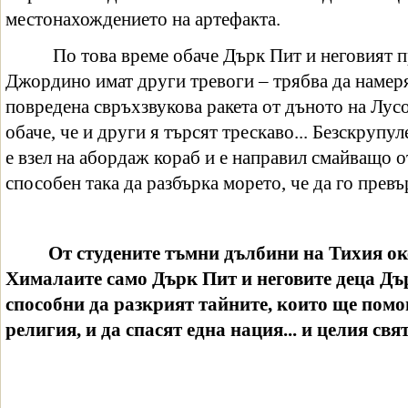
местонахождението на артефакта.
По това време обаче Дърк Пит и неговият п
Джордино имат други тревоги – трябва да намеря
повредена свръхзвукова ракета от дъното на Лус
обаче, че и други я търсят трескаво... Безскрупу
е взел на абордаж кораб и е направил смайващо о
способен така да разбърка морето, че да го превъ
От студените тъмни дълбини на Тихия ок
Хималаите само Дърк Пит и неговите деца Д
способни да разкрият тайните, които ще помог
религия, и да спасят една нация... и целия свя