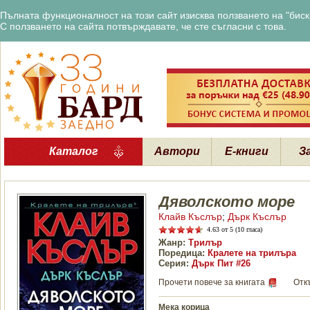
Пълната функционалност на този сайт изисква ползването на "бискв
С ползването на сайта потвърждавате, че сте съгласни с това.
Каталог
Автори
Е-книги
З
Дяволското море
Клайв Къслър
;
Дърк Къслър
4.63
от 5 (10 гласа)
Жанр:
Трилър
Поредица:
Кралете на трилъра
Серия:
Дърк Пит #26
Прочети повече за книгата
Отк
Мека корица