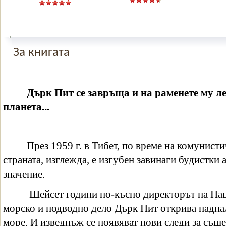
За книгата
Дърк Пит се завръща и на раменете му л
планета...
През 1959 г. в Тибет, по време на комунист
страната, изглежда, е изгубен завинаги будистки
значение.
Шейсет години по-късно директорът на Нац
морско и подводно дело Дърк Пит открива падна
море. И изведнъж се появяват нови следи за същ