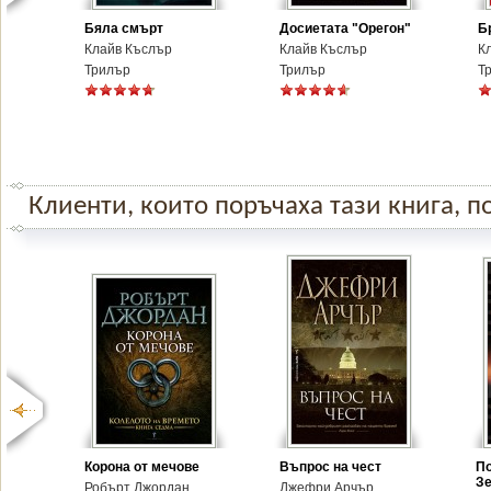
Бяла смърт
Досиетата "Орегон"
Б
Клайв Къслър
Клайв Къслър
К
Трилър
Трилър
Т
Клиенти, които поръчаха тази книга, по
Корона от мечове
Въпрос на чест
По
З
Робърт Джордан
Джефри Арчър