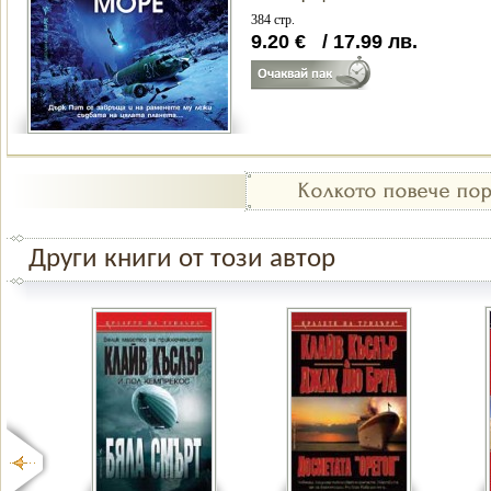
384 стр.
9.20
€
/
17.99
лв.
Други книги от този автор