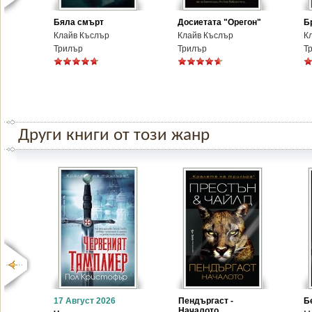
Бяла смърт
Досиетата "Орегон"
Б
Клайв Къслър
Клайв Къслър
К
Трилър
Трилър
Т
Други книги от този жанр
17 Август 2026
Пендъргаст -
Б
Началото