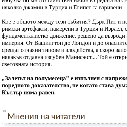
избухва по много тайнствен начин в средата на С
няколко джамии в Турция и Египет са взривени.
Кое е общото между тези събития? Дърк Пит и не
римски артефакти, намерени в Турция и Израел, с
фундаменталистко движение, решено да възроди 
империя. От Вашингтон до Лондон и до опасните 
срещат отчаяни типове и злодейства, а скоро запо
някакъв отдавна изгубен Манифест.... Той е отк
световната история.
„Залезът на полумесеца” е изпълнен с напреж
поредното доказателство, че когато става ду
Къслър няма равен.
Мнения на читатели