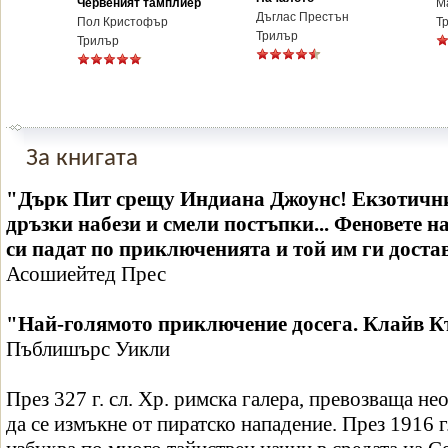
Червеният тамплиер
М
Дъглас Престън
Пол Кристофър
Т
Трилър
Трилър
За книгата
"Дърк Пит срещу Индиана Джоунс! Екзотични 
дръзки набези и смели постъпки... Феновете н
си падат по приключенията и той им ги доста
Асошиейтед Прес
"Най-голямото приключение досега. Клайв К
Пъблишърс Уикли
През 327 г. сл. Хр. римска галера, превозваща не
да се измъкне от пиратско нападение. През 1916 