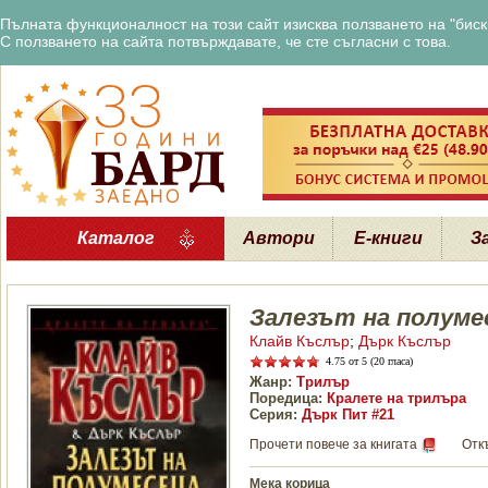
Пълната функционалност на този сайт изисква ползването на "бискв
С ползването на сайта потвърждавате, че сте съгласни с това.
Каталог
Автори
Е-книги
З
Залезът на полуме
Клайв Къслър
;
Дърк Къслър
4.75
от 5 (20 гласа)
Жанр:
Трилър
Поредица:
Кралете на трилъра
Серия:
Дърк Пит #21
Прочети повече за книгата
Отк
Мека корица