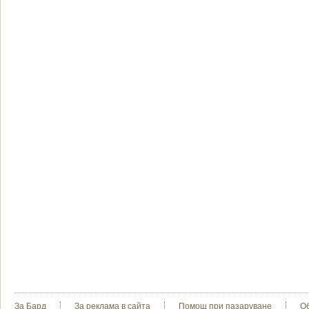
За Бард
За реклама в сайта
Помощ при пазаруване
О