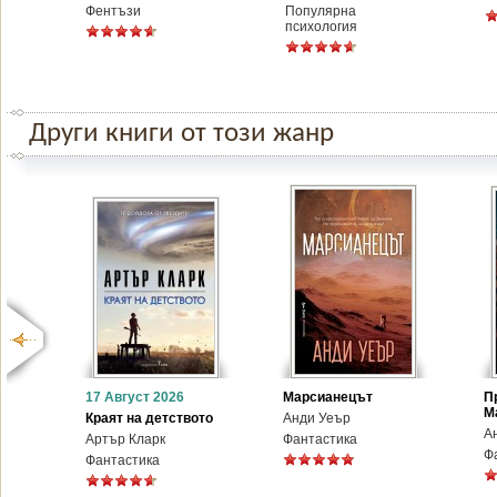
Фентъзи
Популярна
психология
Други книги от този жанр
17 Август 2026
Марсианецът
П
М
Краят на детството
Анди Уеър
А
Артър Кларк
Фантастика
Ф
Фантастика