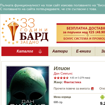
Пълната функционалност на този сайт изисква ползването на "бискв
С ползването на сайта потвърждавате, че сте съгласни с това.
Каталог
Автори
Е-книги
З
Илион
Дан Симънс
4.65
от 5 (279 гласа)
Жанр:
Фантастика
Прочети повече за книгата
Отк
Мека корица
608 стр.
9.