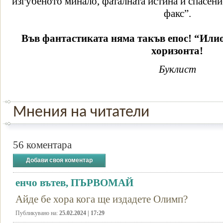
изгубеното минало, фаталната истина и спасен
факс”.
Във фантастиката няма такъв епос! “Или
хоризонта!
Буклист
Мнения на читатели
56 коментара
Добави своя коментар
енчо вътев, ПЪРВОМАЙ
Айде бе хора кога ще издадете Олимп?
Публикувано на:
25.02.2024 | 17:29