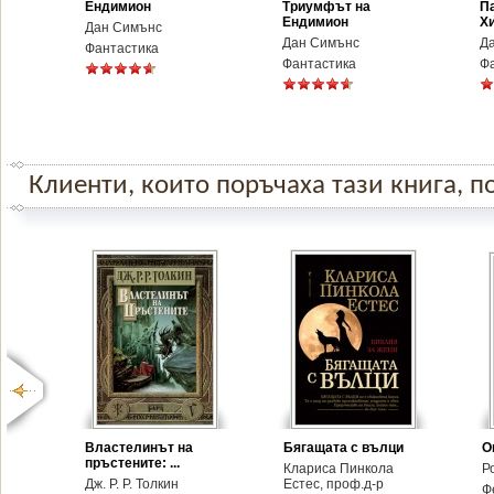
Ендимион
Триумфът на
П
Ендимион
Х
Дан Симънс
Дан Симънс
Д
Фантастика
Фантастика
Ф
Клиенти, които поръчаха тази книга, по
Властелинът на
Бягащата с вълци
О
пръстените: ...
Клариса Пинкола
Р
Дж. Р. Р. Толкин
Естес, проф.д-р
Ф