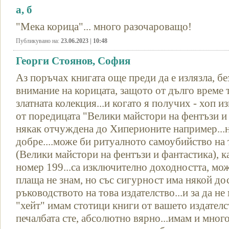
а, б
"Мека корица"... много разочароващо!
Публикувано на:
23.06.2023 | 10:48
Георги Стоянов, София
Аз поръчах книгата още преди да е излязла, б
внимание на корицата, защото от дълго време
златната колекция...и когато я получих - хоп из
от поредицата "Велики майстори на фентъзи и 
някак отчуждена до Хиперионите например...н
добре....може би ритуалното самоубийство на 
(Велики майстори на фентъзи и фантастика), 
номер 199...са изключително доходността, мо
плаща не знам, но със сигурност има някой до
ръководството на това издателство...и за да не
"хейт" имам стотици книги от вашето издателс
печалбата сте, абсолютно вярно...имам и мног