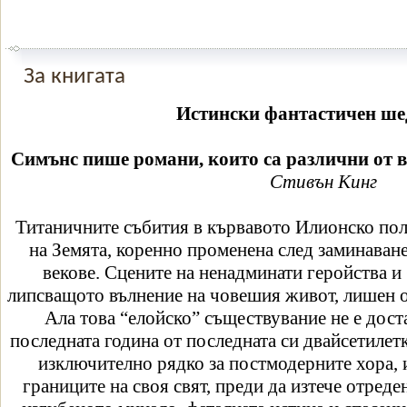
За книгата
Истински фантастичен ше
Симънс пише романи, които са различни от в
Стивън Кинг
Титаничните събития в кървавото Илионско поле
на Земята, коренно променена след заминаван
векове. Сцените на ненадминати геройства и
липсващото вълнение на човешия живот, лишен от
Ала това “елойско” съществувание не е дост
последната година от последната си двайсетилет
изключително рядко за постмодерните хора, 
границите на своя свят, преди да изтече отреде