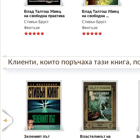
Влад Талтош Убиец
Влад Талтош Убиец
на свободна практика
на свободна ...
Стивън Бруст
Стивън Бруст
Фентъзи
Фентъзи
Клиенти, които поръчаха тази книга, по
Зеленият път
Властелинът на
Б