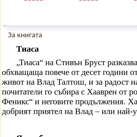
За книгата
Тиаса
„Тиаса“ на Стивън Бруст разказва
обхващаща повече от десет години о
живот на Влад Талтош
,
и за радост н
почитатели го събира с Хааврен от р
Феникс“ и неговите продължения. Ха
добрият приятел на Влад – или най-у