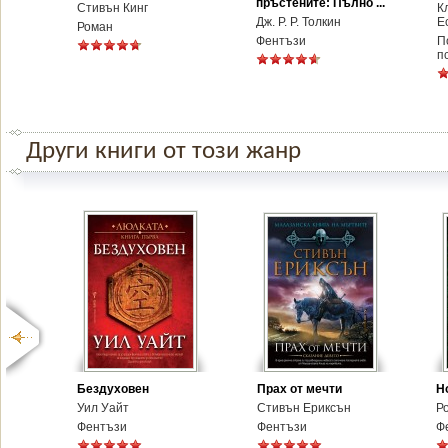
пръстените: Пълно ...
Стивън Кинг
К
Дж. Р. Р. Толкин
Е
Роман
Фентъзи
П
п
Други книги от този жанр
Бездуховен
Прах от мечти
Н
Уил Уайт
Стивън Ериксън
Р
Фентъзи
Фентъзи
Ф