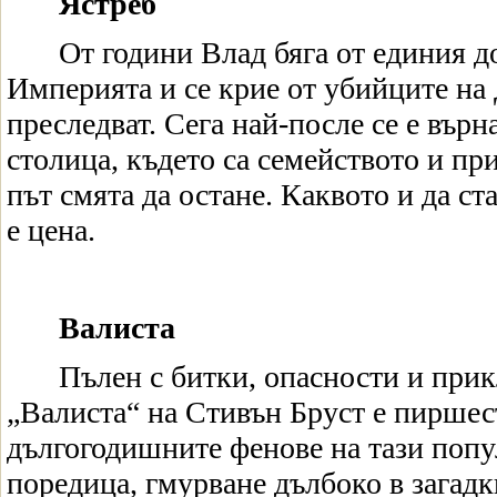
Ястреб
От години Влад бяга от единия д
Империята и се крие от убийците на 
преследват. Сега най-после се е върн
столица, където са семейството и пр
път смята да остане. Каквото и да ста
е цена.
Валиста
Пълен с битки, опасности и при
„Валиста“ на Стивън Бруст е пиршес
дългогодишните фенове на тази поп
поредица, гмурване дълбоко в загадк