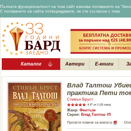
Пълната функционалност на този сайт изисква ползването на "бискв
С ползването на сайта потвърждавате, че сте съгласни с това.
Каталог
Автори
Е-книги
З
Влад Талтош Убиец
практика Пети то
Стивън Бруст
4.97
от 5 (26 гласа)
Жанр:
Фентъзи
Серия:
Влад Талтош #5
Прочети повече за книгата
Отк