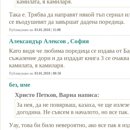
камилата, я камиларя.
Така е. Трябва да направят някой тъп сериал и
се въодушевят да завършат дадена поредица.
Публикувано на:
03.01.2018 | 11:08
Александър Алексов , София
Като видя че любима поредица се издава от Ба
съжаление дори и да издадат книга 3 се очаква
камилата, я камиларя.
Публикувано на:
03.01.2018 | 00:50
без, име
Христо Петков, Варна написа:
За нея, да не повярваш, казаха, че ще излез
догодина. Не съвсем в началото, но все пак.
Уау, това би било невероятно, ако все пак я изд