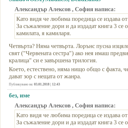
Александър Алексов , София написа:
Като видя че любима поредица се издава от
За съжаление дори и да издадат книга 3 се о
камилата, я камиларя.
Четвърта? Няма четвърта. Лорънс пусна изцял
свят ("Червената сестра") ако нея имаш предв
кралица" си е завършена трилогия.
Което, естествено, няма нищо общо с факта, ч
дават зор с нещата от жанра.
Публикувано на:
03.01.2018 | 12:43
без, име
Александър Алексов , София написа:
Като видя че любима поредица се издава от
За съжаление дори и да издадат книга 3 се о