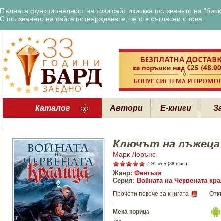
Пълната функционалност на този сайт изисква ползването на "бискв
С ползването на сайта потвърждавате, че сте съгласни с това.
Каталог
Автори
Е-книги
З
Ключът на лъжеца
Марк Лорънс
4.91
от 5 (38 гласа)
Жанр:
Фентъзи
Серия:
Войната на Червената кра
Прочети повече за книгата
Отк
Мека корица