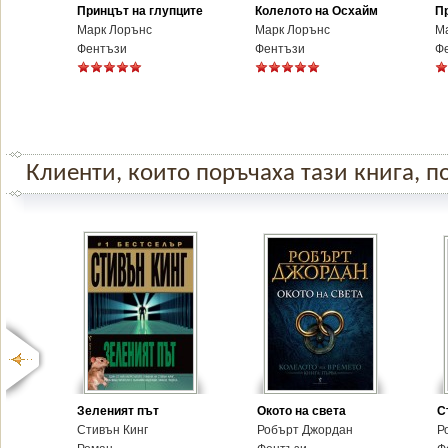
Принцът на глупците
Колелото на Осхайм
П
Марк Лорънс
Марк Лорънс
М
Фентъзи
Фентъзи
Ф
Клиенти, които поръчаха тази книга, по
Зеленият път
Окото на света
С
Стивън Кинг
Робърт Джордан
Р