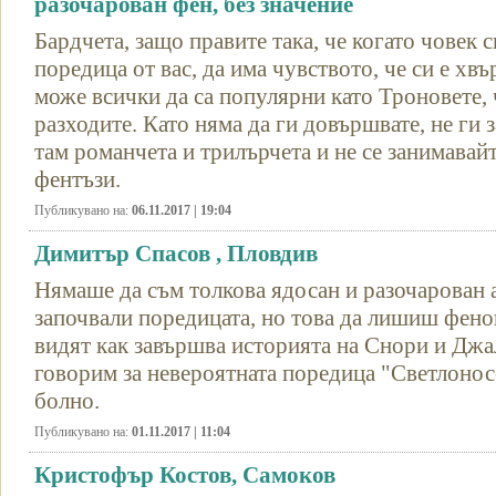
разочарован фен, без значение
Бардчета, защо правите така, че когато човек 
поредица от вас, да има чувството, че си е хв
може всички да са популярни като Троновете, ч
разходите. Като няма да ги довършвате, не ги 
там романчета и трилърчета и не се занимавай
фентъзи.
Публикувано на:
06.11.2017 | 19:04
Димитър Спасов , Пловдив
Нямаше да съм толкова ядосан и разочарован а
започвали поредицата, но това да лишиш фено
видят как завършва историята на Снори и Джал
говорим за невероятната поредица "Светлоносе
болно.
Публикувано на:
01.11.2017 | 11:04
Кристофър Костов, Самоков