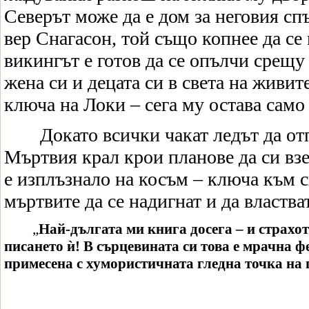
Северът може да е дом за неговия сп
вер Снагасон, той също копнее да се
викингът е готов да се опълчи срещу 
жена си и децата си в света на живите
ключа на Локи – сега му остава само 
Докато всички чакат ледът да от
Мъртвия крал крои планове да си взе
е изплъзнало на косъм – ключа към св
мъртвите да се надигнат и да властват
„
Най-дългата ми книга досега – и страхот
писането ѝ! В сърцевината си това е мрачна ф
примесена с хумористичната гледна точка на г