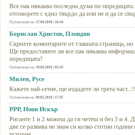
Все пак някаква последна дума по поредицата
отговорете с едно твърдо да или не и да се свъ
Публикувано на:
17.04.2018 | 16:44
Борислав Христов, Пловдив
Скрихте коментарите от главната страница, но
Ще предоставите ли все пак някаква информац
поредицата?
Публикувано на:
10.04.2018 | 05:45
Милен, Русе
Кажете най-сетне, ще издадете ли трета част...!
Публикувано на:
09.02.2018 | 17:47
РРР, Нови Искър
Риганте 1 и 2 можеш да ги четеш и без 3 и 4. 
две се развива не знам си колко стотин години 
история.