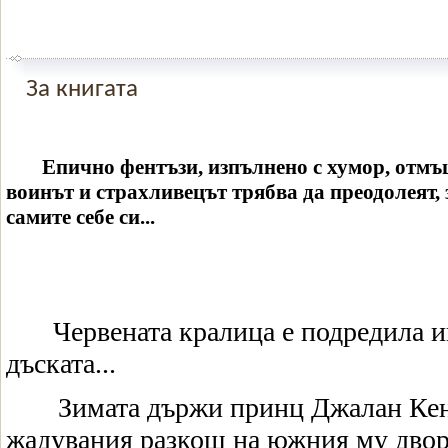
За книгата
Епично фентъзи, изпълнено с хумор, отмъ
воинът и страхливецът трябва да преодолеят, 
самите себе си...
Червената кралица е подредила и
дъската...
Зимата държи принц Джалан Кен
жадувания разкош на южния му двор