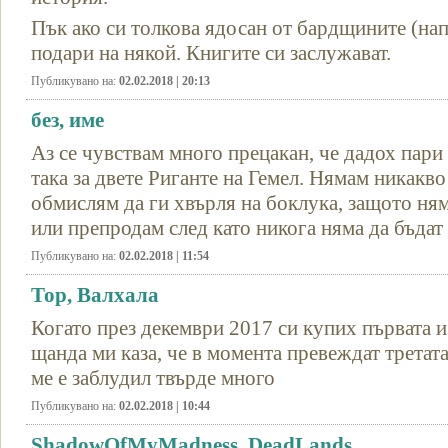
Пък ако си толкова ядосан от бардщините (на
подари на някой. Книгите си заслужават.
Публикувано на:
02.02.2018 | 20:13
без, име
Аз се чувствам много прецакан, че дадох пари 
така за двете Риганте на Гемел. Нямам никакво
обмислям да ги хвърля на боклука, защото ням
или препродам след като никога няма да бъдат
Публикувано на:
02.02.2018 | 11:54
Тор, Валхала
Когато през декември 2017 си купих първата и 
щанда ми каза, че в момента превеждат третата
ме е заблудил твърде много
Публикувано на:
02.02.2018 | 10:44
ShadowOfMyMadness, DeadLands