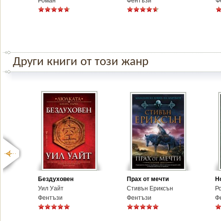
Роман
Фентъзи
Ф
Други книги от този жанр
Бездуховен
Прах от мечти
Н
Уил Уайт
Стивън Ериксън
Р
Фентъзи
Фентъзи
Ф