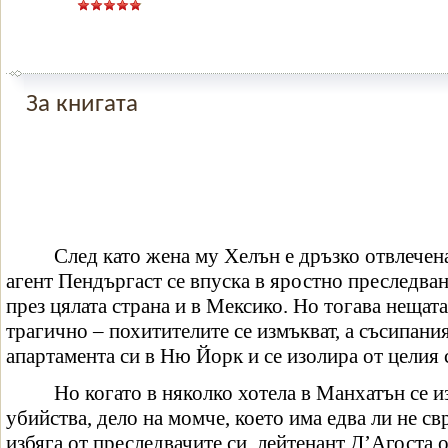
За книгата
След като жена му Хелън е дръзко отвлечена
агент Пендъргаст се впуска в яростно преследван
през цялата страна и в Мексико. Но тогава нещат
трагично – похитителите се измъкват, а съсипания
апартамента си в Ню Йорк и се изолира от целия 
Но когато в няколко хотела в Манхатън се 
убийства, дело на момче, което има едва ли не с
избяга от преследвачите си, лейтенант Д’Агоста 