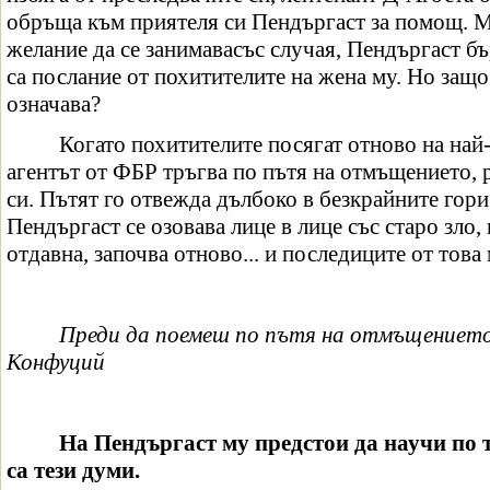
обръща към приятеля си Пендъргаст за помощ. М
желание да се занимавасъс случая, Пендъргаст бъ
са послание от похитителите на жена му. Но защо
означава?
Когато похитителите посягат отново на най
агентът от ФБР тръгва по пътя на отмъщението,
си. Пътят го отвежда дълбоко в безкрайните гор
Пендъргаст се озовава лице в лице със старо зло,
отдавна, започва отново... и последиците от това 
Преди да поемеш по пътя на отмъщението,
Конфуций
На Пендъргаст му предстои да научи по 
са тези думи.