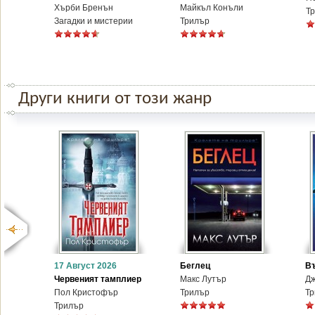
Хърби Бренън
Майкъл Конъли
Т
Загадки и мистерии
Трилър
Други книги от този жанр
17 Август 2026
Беглец
В
Червеният тамплиер
Макс Лутър
Д
Пол Кристофър
Трилър
Тр
Трилър