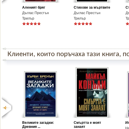
Аленият бряг
Стихове за мъртвите
С
Дъглас Престън
Дъглас Престън
Д
Трилър
Трилър
Т
Клиенти, които поръчаха тази книга, по
Великите загадки:
Смъртта е моят
И
Древния ...
занаят
Н