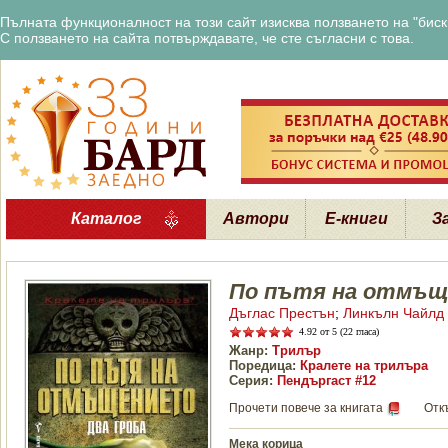
Пълната функционалност на този сайт изисква ползването на "бискв
С ползването на сайта потвърждавате, че сте съгласни с това.
Каталог
Автори
Е-книги
З
По пътя на отмъ
Дъглас Престън
;
Линкълн Чайлд
4.92
от 5 (22 гласа)
Жанр:
Трилър
Поредица:
Кралете на трилъра
Серия:
Пендъргаст #12
Прочети повече за книгата
Отк
Мека корица