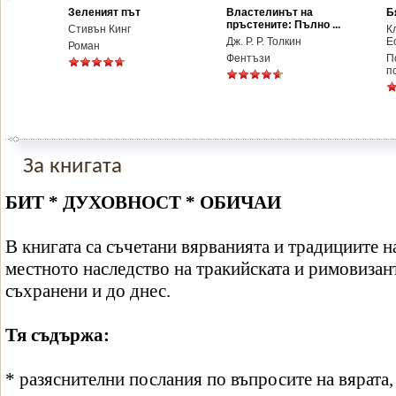
Зеленият път
Властелинът на
Б
пръстените: Пълно ...
Стивън Кинг
К
Дж. Р. Р. Толкин
Е
Роман
Фентъзи
П
п
За книгата
БИТ * ДУХОВНОСТ * ОБИЧАИ
В книгата са съчетани вярванията и традициите н
местното наследство на тракийската и римовизант
съхранени и до днес.
Тя съдържа:
* разяснителни послания по въпросите на вярата,