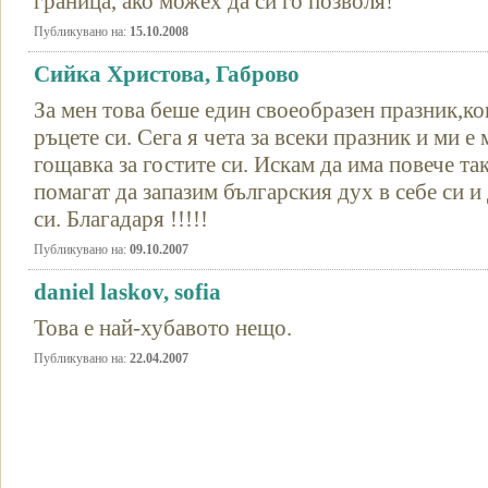
граница, ако можех да си го позволя!
Публикувано на:
15.10.2008
Сийка Христова, Габрово
За мен това беше един своеобразен празник,ког
ръцете си. Сега я чета за всеки празник и ми е
гощавка за гостите си. Искам да има повече та
помагат да запазим българския дух в себе си и
си. Благадаря !!!!!
Публикувано на:
09.10.2007
daniel laskov, sofia
Това е най-хубавото нещо.
Публикувано на:
22.04.2007