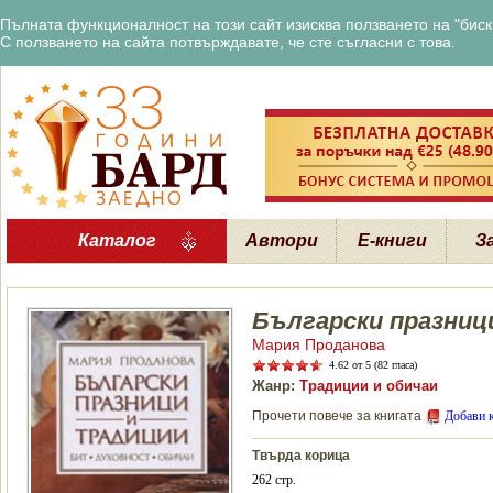
Пълната функционалност на този сайт изисква ползването на "бискв
С ползването на сайта потвърждавате, че сте съгласни с това.
Каталог
Автори
Е-книги
З
Български празниц
Мария Проданова
4.62
от 5 (82 гласа)
Жанр:
Традиции и обичаи
Прочети повече за книгата
Добави 
Твърда корица
262 стр.