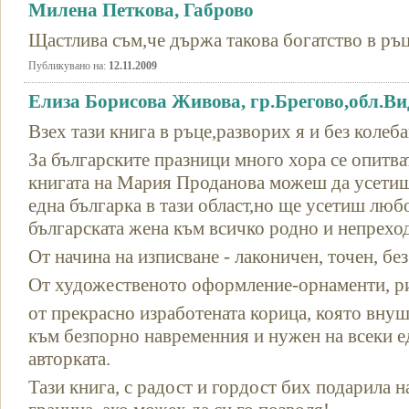
Милена Петкова, Габрово
Щастлива съм,че държа такова богатство в ръц
Публикувано на:
12.11.2009
Eлиза Борисова Живова, гр.Брегово,обл.В
Взех тази книга в ръце,разворих я и без колеба
За българските празници много хора се опитват
книгата на Мария Проданова можеш да усетиш
една българка в тази област,но ще усетиш люб
българската жена към всичко родно и непрехо
От начина на изписване - лаконичен, точен, бе
От художественото оформление-орнаменти, р
от прекрасно изработената корица, която вну
към безпорно навременния и нужен на всеки ед
авторката.
Тази книга, с радост и гордост бих подарила н