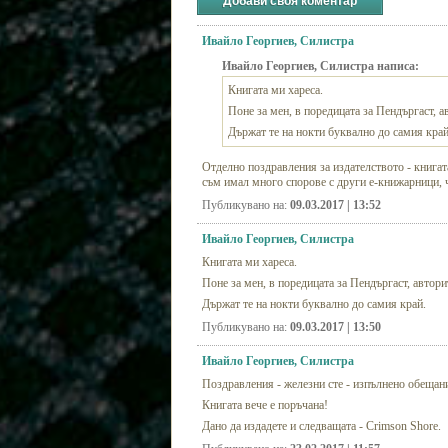
Добави своя коментар
Ивайло Георгиев, Силистра
Ивайло Георгиев, Силистра написа:
Книгата ми хареса.
Поне за мен, в поредицата за Пендъргаст, а
Държат те на нокти буквално до самия край
Отделно поздравления за издателството - книгата
съм имал много спорове с други е-книжарници, 
Публикувано на:
09.03.2017 | 13:52
Ивайло Георгиев, Силистра
Книгата ми хареса.
Поне за мен, в поредицата за Пендъргаст, автори
Държат те на нокти буквално до самия край.
Публикувано на:
09.03.2017 | 13:50
Ивайло Георгиев, Силистра
Поздравления - железни сте - изпълнено обещан
Книгата вече е поръчана!
Дано да издадете и следващата - Crimson Shore.