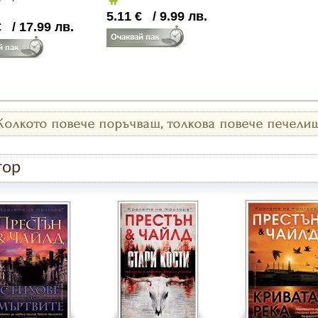
5.11
€
/
9.99
лв.
€
/
17.99
лв.
тор