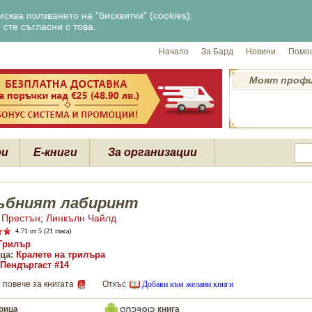
сква ползването на "бисквитки" (cookies).
сте съгласни с това.
Начало
За Бард
Новини
Помощ
Моят проф
ри
Е-книги
За организации
ъбният лабиринт
 Престън
;
Линкълн Чайлд
4.71
от 5 (21 гласа)
Трилър
ца:
Кралете на трилъра
Пендъргаст #14
 повече за книгата
Откъс
Добави към желани книги
рица
книга