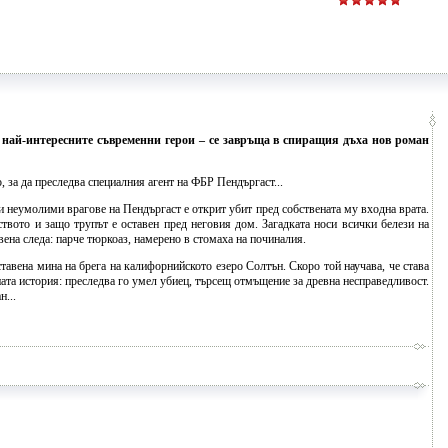
 най-интересните съвременни герои – се завръща в спиращия дъха нов роман
, за да преследва специалния агент на ФБР Пендъргаст...
и неумолими врагове на Пендъргаст е открит убит пред собствената му входна врата.
ството и защо трупът е оставен пред неговия дом. Загадката носи всички белези на
ена следа: парче тюркоаз, намерено в стомаха на починалия.
авена мина на брега на калифорнийското езеро Солтън. Скоро той научава, че става
ата история: преследва го умел убиец, търсещ отмъщение за древна несправедливост.
н...