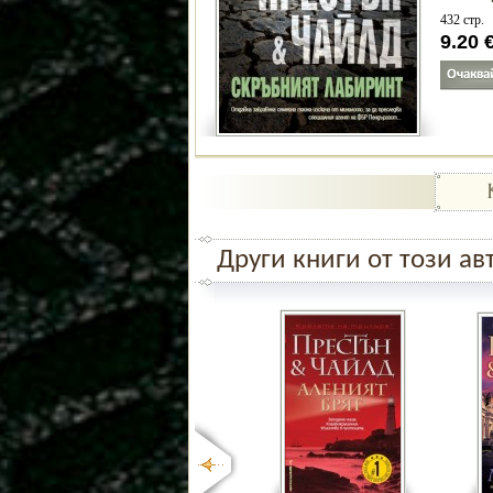
432 стр.
9.20
Други книги от този ав