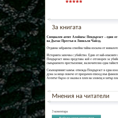
За книгата
Специален агент Алойшъс Пендъргаст – един от
на Дъглас Престън и Линкълн Чайлд.
Отдавна забравена семейна тайна изскача от миналото
Историята започва с убийство. Един от най-опасните 
Пендъргаст няма представа кой е отговорен за убий
съвършеното престъпление, включително една тайнств
Скъпоценният камък отвежда Пендъргаст в една изост
дума за нещо повече от призрачен епизод във фамилн
Агентът бързо се оказва в плен на зловещ и хитър пла
Мнения на читатели
3 коментара