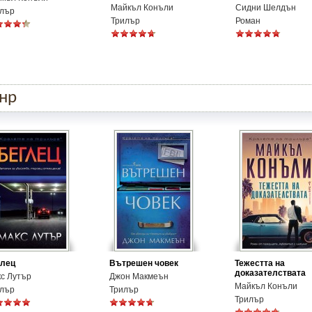
Майкъл Конъли
Сидни Шелдън
лър
Трилър
Роман
анр
глец
Вътрешен човек
Тежестта на
доказателствата
с Лутър
Джон Макмеън
Майкъл Конъли
лър
Трилър
Трилър