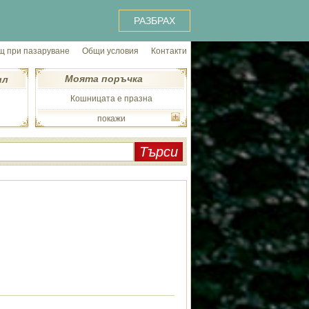
РАЗБРАХ
 при пазаруване
Общи условия
Контакти
Моята поръчка
ил
Кошницата е празна
покажи