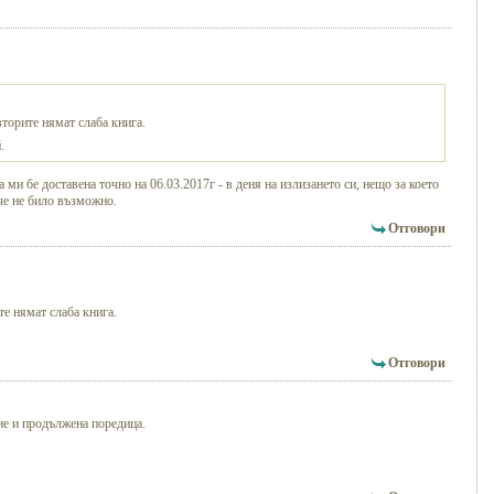
вторите нямат слаба книга.
.
 ми бе доставена точно на 06.03.2017г - в деня на излизането си, нещо за което
че не било възможно.
Отговори
те нямат слаба книга.
Отговори
ие и продължена поредица.