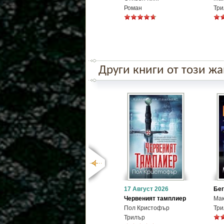
Роман
Три
Други книги от този ж
17 Август 2026
Бе
Червеният тамплиер
Мак
Пол Кристофър
Три
Трилър