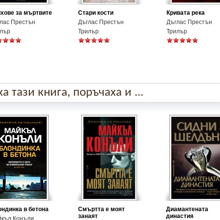
хове за мъртвите
Стари кости
Кривата река
лас Престън
Дъглас Престън
Дъглас Престън
лър
Трилър
Трилър
 тази книга, поръчаха и ...
ндинка в бетона
Смъртта е моят
Диамантената
занаят
династия
къл Конъли