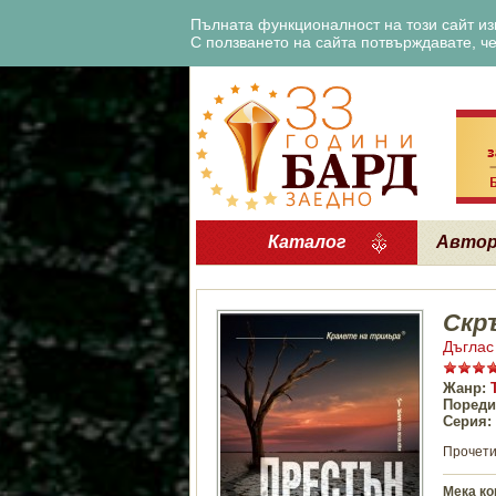
Пълната функционалност на този сайт изи
С ползването на сайта потвърждавате, че 
Каталог
Авто
Скр
Дъглас
Жанр:
Пореди
Серия:
Прочети
Мека ко