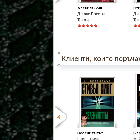
Аленият бряг
Сти
Дъглас Престън
Дъг
Трилър
Три
Клиенти, които поръчаха
Зеленият път
Бло
Стивън Кинг
Май