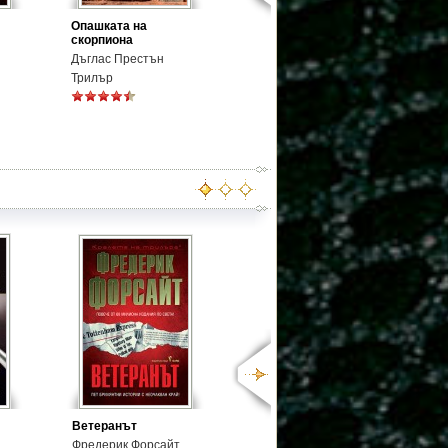
Опашката на
скорпиона
Дъглас Престън
Трилър
Ветеранът
Фредерик Форсайт