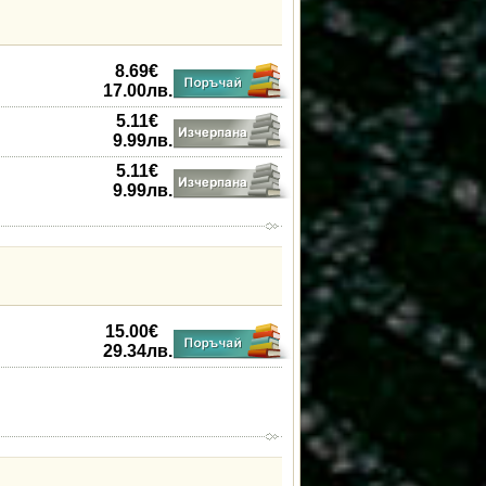
8.69
€
17.00
лв.
5.11
€
9.99
лв.
5.11
€
9.99
лв.
15.00
€
29.34
лв.