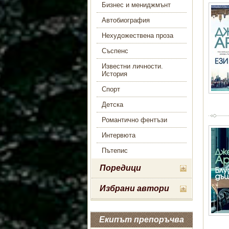
Бизнес и мениджмънт
Автобиография
Нехудожествена проза
Съспенс
Известни личности.
История
Спорт
Детска
Романтично фентъзи
Интервюта
Пътепис
Поредици
Избрани автори
Екипът препоръчва