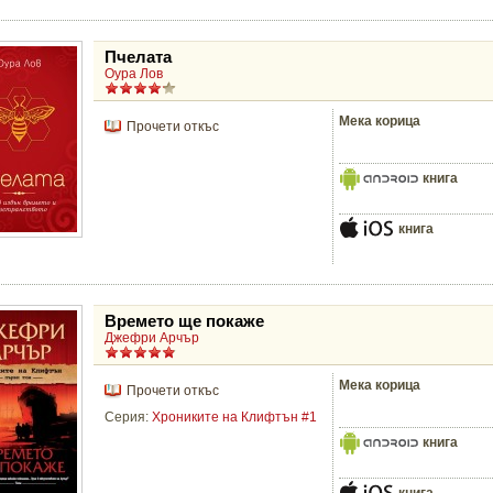
Пчелата
Оура Лов
Мека корица
Прочети откъс
книга
книга
Времето ще покаже
Джефри Арчър
Мека корица
Прочети откъс
Серия:
Хрониките на Клифтън #1
книга
книга