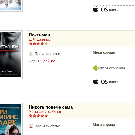
книга
По-тъмен
Е. Л. Джеймс
Мека корица
Прочети откъс
Серия:
Грей #2
книга
книга
Никога повече сама
Мери Хигинс Кларк
Мека корица
Прочети откъс