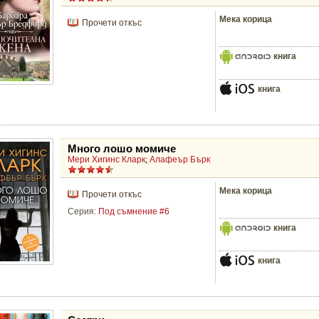
Мека корица
Прочети откъс
книга
книга
Много лошо момиче
Мери Хигинс Кларк
;
Алафеър Бърк
Мека корица
Прочети откъс
Серия:
Под съмнение #6
книга
книга