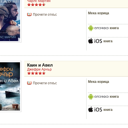
Чарлс Мартин
Мека корица
Прочети откъс
книга
книга
Каин и Авел
Джефри Арчър
Мека корица
Прочети откъс
книга
книга