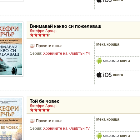
Внимавай какво си пожелаваш
Джефри Арчър
Мека корица
Прочети откъс
Серия:
Хрониките на Клифтън #4
книга
книга
Той бе човек
Джефри Арчър
Мека корица
Прочети откъс
Серия:
Хрониките на Клифтън #7
книга