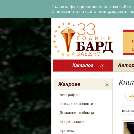
Пълната функционалност на този сайт изи
С ползването на сайта потвърждавате, че 
Каталог
Авто
Кни
Жанрове
Биография
Готварски рецепти
показва
Домашни любимци
Енциклопедия
Еротика