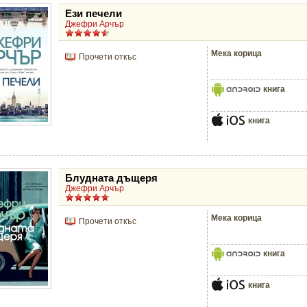
Ези печели
Джефри Арчър
Мека корица
Прочети откъс
книга
книга
Блудната дъщеря
Джефри Арчър
Мека корица
Прочети откъс
книга
книга