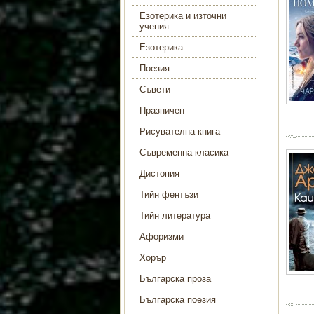
Езотерика и източни
учения
Езотерика
Поезия
Съвети
Празничен
Рисувателна книга
Съвременна класика
Дистопия
Тийн фентъзи
Тийн литература
Афоризми
Хорър
Българска проза
Българска поезия