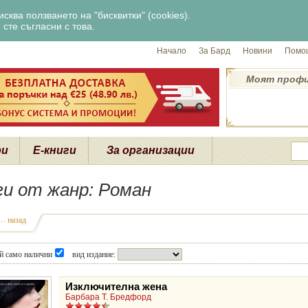
сква ползването на "бисквитки" (cookies).
сте съгласни с това.
Начало
За Бард
Новини
Помощ
Моят проф
ри
Е-книги
За организации
ги от жанр: Роман
назад
й само налични
вид издание:
Изключителна жена
Барбара Т. Бредфорд