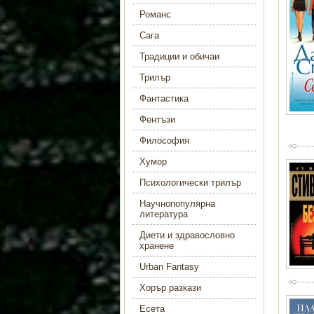
Романс
Сага
Традиции и обичаи
Трилър
Фантастика
Фентъзи
Философия
Хумор
Психологически трилър
Научнопопулярна
литература
Диети и здравословно
хранене
Urban Fantasy
Хорър разкази
Есета