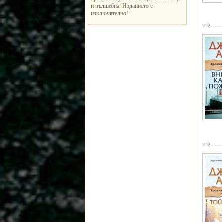
и вълшебна. Изданието е
изключително!