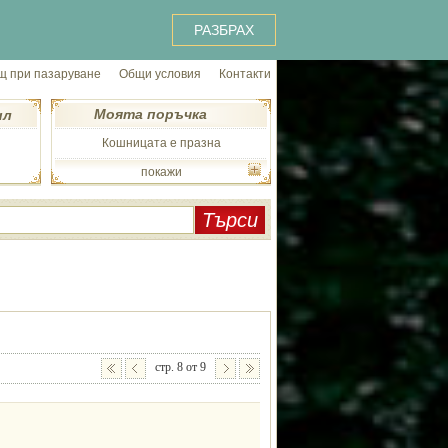
РАЗБРАХ
 при пазаруване
Общи условия
Контакти
Моята поръчка
ил
Кошницата е празна
покажи
стр. 8 от 9