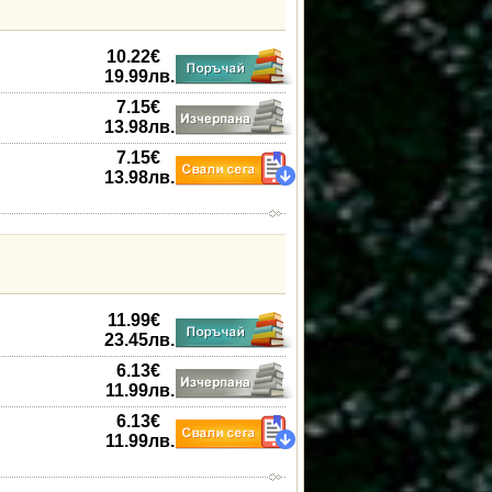
10.22
€
19.99
лв.
7.15
€
13.98
лв.
7.15
€
13.98
лв.
11.99
€
23.45
лв.
6.13
€
11.99
лв.
6.13
€
11.99
лв.