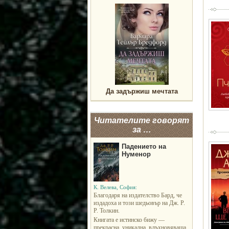
Да задържиш мечтата
Читателите говорят
за …
Падението на
Нуменор
К. Велева, София:
Благодаря на издателство Бард, че
издадоха и този шедьовър на Дж. Р.
Р. Толкин.
Книгата е истинско бижу —
прекрасна, уникална, вдъхновяваща