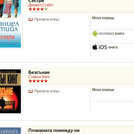
Сестри
Даниел Стийл
Мека корица
Прочети откъс
книга
книга
Безсъние
Стивън Кинг
Мека корица
Прочети откъс
Планината помежду ни