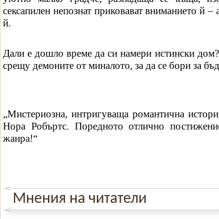
сексапилен непознат приковават вниманието й – 
й.
Дали е дошло време да си намери истински дом?
срещу демоните от миналото, за да се бори за бъд
„Мистериозна, интригуваща романтична история
Нора Робъртс. Поредното отлично постижени
жанра!“
Мнения на читатели