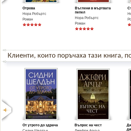
Отрова
Въглени в мъртвата
С
пепел
Нора Робъртс
Н
Нора Робъртс
Роман
Р
Роман
Клиенти, които поръчаха тази книга, по
От утрото до здрача
Въпрос на чест
Ди
ди
Сидни Шелдън
Джефри Арчър