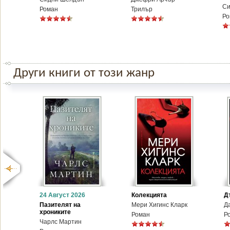
Си
Роман
Трилър
Ро
Други книги от този жанр
24 Август 2026
Колекцията
Д
Пазителят на
Мери Хигинс Кларк
Д
хрониките
Роман
Р
Чарлс Мартин