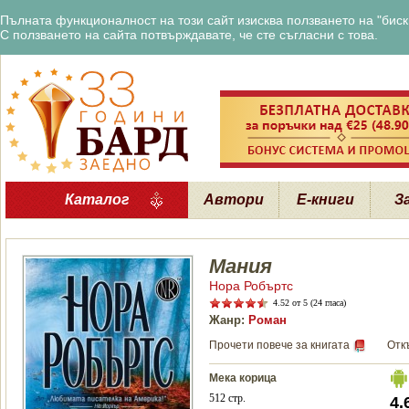
Пълната функционалност на този сайт изисква ползването на "бискв
С ползването на сайта потвърждавате, че сте съгласни с това.
Каталог
Автори
Е-книги
З
Мания
Нора Робъртс
4.52
от 5 (24 гласа)
Жанр:
Роман
Прочети повече за книгата
Отк
Мека корица
512 стр.
4.