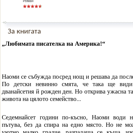
Роман
За книгата
„Любимата писателка на Америка!“
Наоми се събужда посред нощ и решава да послед
По детски невинно смята, че така ще види 
дванайсетия й рожден ден. Но открива ужасна та
живота на цялото семейство...
Седемнайсет години по-късно, Наоми води н
пътува, без да спира на едно място. Но не мо
уютно малко градче, разпадаща се къща, из