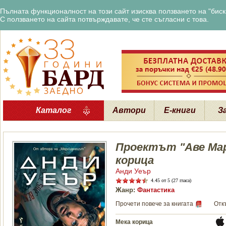
Пълната функционалност на този сайт изисква ползването на "бискв
С ползването на сайта потвърждавате, че сте съгласни с това.
Каталог
Автори
Е-книги
З
Проектът "Аве Мар
корица
Анди Уеър
4.45
от 5 (27 гласа)
Жанр:
Фантастика
Прочети повече за книгата
Отк
Мека корица