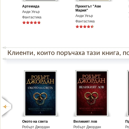
Артемида
Проектът "Аве
Мария"
Анди Уеър
Анди Уеър
Фантастика
Фантастика
Клиенти, които поръчаха тази книга, по
Окото на света
Великият лов
П
Робърт Джордан
Робърт Джордан
Р