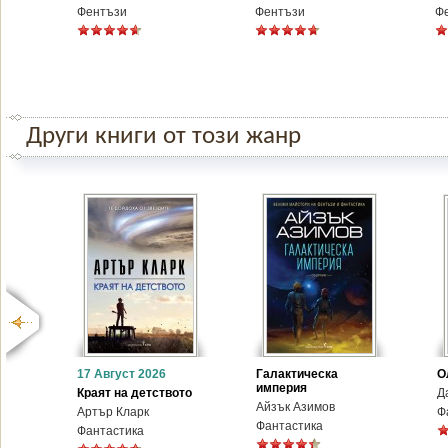
Фентъзи
Фентъзи
Ф
Други книги от този жанр
17 Август 2026
Галактическа
О
империя
Краят на детството
Д
Айзък Азимов
Артър Кларк
Ф
Фантастика
Фантастика