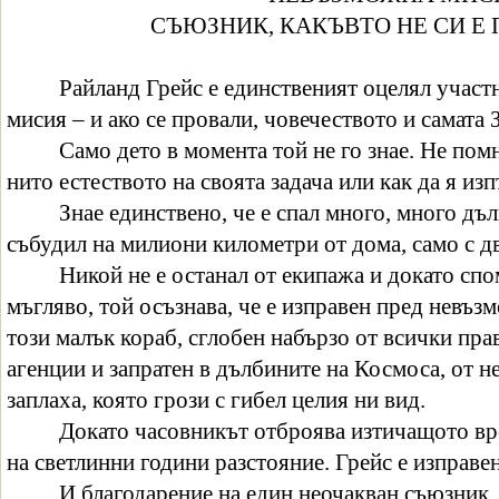
СЪЮЗНИК, КАКЪВТО НЕ СИ Е
Райланд Грейс е единственият оцелял участ
мисия – и ако се провали, човечеството и самата 
Само дето в момента той не го знае. Не пом
нито естеството на своята задача или как да я изп
Знае единствено, че е спал много, много дъл
събудил на милиони километри от дома, само с дв
Никой не е останал от екипажа и докато спо
мъгляво, той осъзнава, че е изправен пред невъз
този малък кораб, сглобен набързо от всички пра
агенции и запратен в дълбините на Космоса, от не
заплаха, която грози с гибел целия ни вид.
Докато часовникът отброява изтичащото вре
на светлинни години разстояние. Грейс е изправен
И благодарение на един неочакван съюзник,