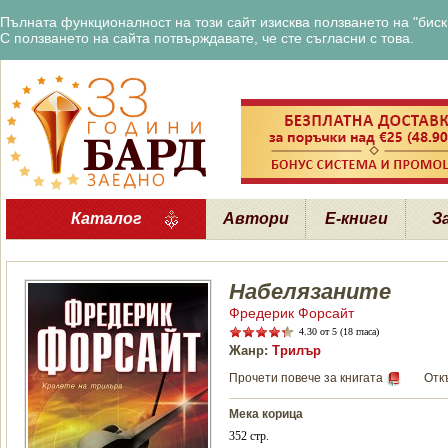
Пълната функционалност на този сайт изисква ползването на "бискв
С ползването на сайта потвърждавате, че сте съгласни с това.
Каталог
Автори
Е-книги
З
Набелязаните
Фредерик Форсайт
4.30
от 5 (18 гласа)
Жанр:
Трилър
Прочети повече за книгата
Отк
Мека корица
352 стр.