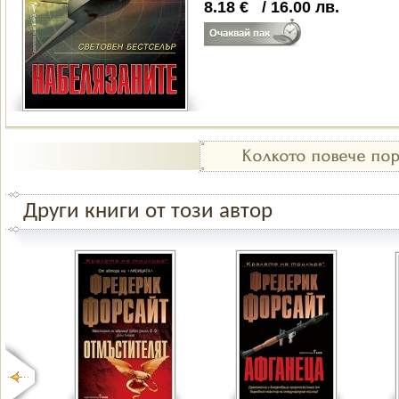
8.18
€
/
16.00
лв.
Други книги от този автор