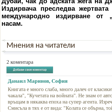
Дубай, чак до адската жега на 
Издирвача преследва жертвата 
международно издирване от „
насам.
Мнения на читатели
2 коментара
Добави своя коментар
Данаил Маринов, София
Книгата е много слаба, много далеч от класики
чакала", "Кучетата на войната". Не знам от авт
връщам в някаква епоха на супер агента. Изреч
Смисъла в тях е от вида: "Колата се обърна, той