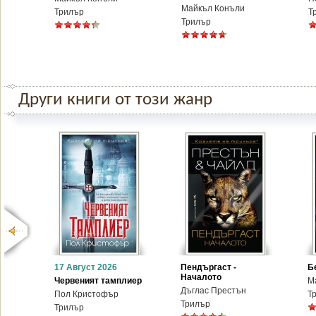
Майкъл Конъли
Трилър
Т
Трилър
Други книги от този жанр
17 Август 2026
Пендъргаст -
Б
Началото
Червеният тамплиер
М
Дъглас Престън
Пол Кристофър
Т
Трилър
Трилър