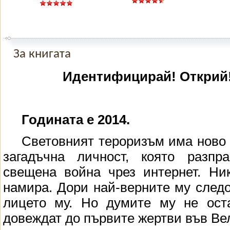
За книгата
Идентифицирай! Открий
Годината е 2014.
Световният тероризъм има ново
загадъчна личност, която разп
свещена война чрез интернет. Ни
намира. Дори най-верните му след
лицето му. Но думите му не ост
довеждат до първите жертви във В