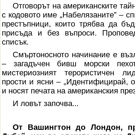
Отговорът на американските тай
с кодовото име „Набелязаните” – с
престъпници, които трябва да бъд
присъда и без въпроси. Пропове
списък.
Смъртоносното начинание е въз
– загадъчен бивш морски пехо
мистериозният терористичен ли
прости и ясни – „Идентифицирай, о
и носят печата на американския пре
И ловът започва...
От Вашингтон до Лондон, пр