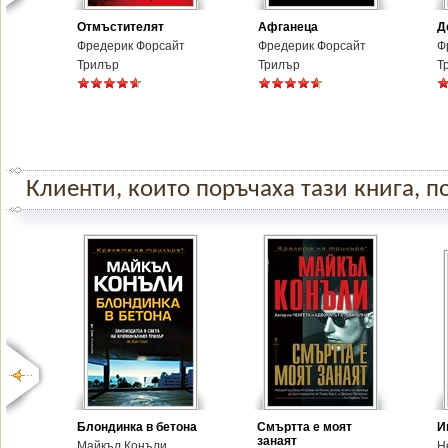
Отмъстителят
Афганеца
Д
Фредерик Форсайт
Фредерик Форсайт
Ф
Трилър
Трилър
Т
Клиенти, които поръчаха тази книга, по
Блондинка в бетона
Смъртта е моят
И
занаят
Майкъл Конъли
Н