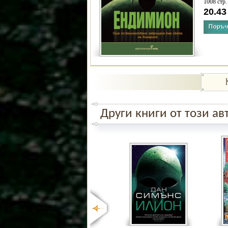
1008 стр.
20.4
Други книги от този ав