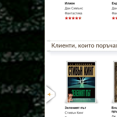
Илион
Ен
Дан Симънс
Да
Фантастика
Фа
Клиенти, които поръчаха
Зеленият път
Вла
пръ
Стивън Кинг
Дж.