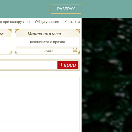
РАЗБРАХ
 при пазаруване
Общи условия
Контакти
Моята поръчка
ил
Кошницата е празна
покажи