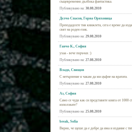
същевременно дълбока фантастика.
Публикувано на:
30.08.2010
Делчо Спасов, Горна Оряховица
Преиздадохте тия книжлета, сега е време да изда
свят на роден език.
Публикувано на:
29.08.2010
Ганчо К., София
ухаа - вече поръчах :)
Публикувано на:
27.08.2010
Владо, Свищов
С нетърпение я чакам да ми цъфне на вратата.
Публикувано на:
27.08.2010
Аз, София
Само се чудя как си представяте книга от 1000 ст
използвате?
Публикувано на:
25.08.2010
break, Sofia
Вярно, че щеше да е добре да има и издание с т