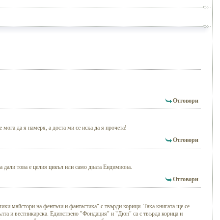
Отговори
 мога да я намеря, а доста ми се иска да я прочета!
Отговори
ра дали това е целия цикъл или само двата Ендимиона.
Отговори
лики майстори на фентъзи и фантастика" с твърди корици. Така книгата ще се
ълта и вестникарска. Единствено "Фондация" и "Дюн" са с твърда корица и