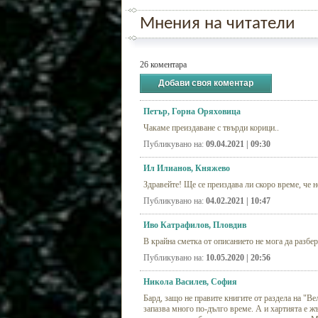
Мнения на читатели
26 коментара
Добави своя коментар
Петър, Горна Оряховица
Чакаме преиздаване с твърди корици..
Публикувано на:
09.04.2021 | 09:30
Ил Илианов, Княжево
Здравейте! Ще се преиздава ли скоро време, че не
Публикувано на:
04.02.2021 | 10:47
Иво Катрафилов, Пловдив
В крайна сметка от описанието не мога да разбе
Публикувано на:
10.05.2020 | 20:56
Никола Василев, София
Бард, защо не правите книгите от раздела на "Ве
запазва много по-дълго време. А и хартията е ж