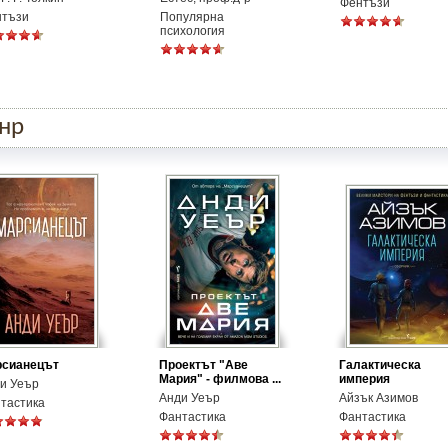
Фентъзи
нтъзи
Популярна
психология
анр
рсианецът
Проектът "Аве
Галактическа
Мария" - филмова ...
империя
и Уеър
Анди Уеър
Айзък Азимов
тастика
Фантастика
Фантастика