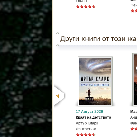
Роман
Фе
Други книги от този ж
17 Август 2026
Ма
Краят на детството
Анд
Артър Кларк
Фан
Фантастика