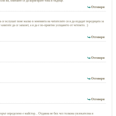
оля ви, опитайте се да коригирате това в бъдеще.
Отговори
а се вслушат поне малко в мненията на читателите си и да издадат поредицата за
нигите да се запазят, а и да е по-приятно усещането от четенето. :)
Отговори
Отговори
Отговори
Отговори
орът определено е майстор... Отдавна не бях чел толкова увлекателна и