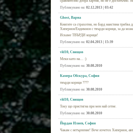
сравнително добра хартия, но не е достатъчно. М
Публикувано на:
02.12.2013 | 03:42
Ghost, Варна
Книгите са страхотни, но Бард наистина трябва д
Хиперион/Ендимион с твърди корици, за да може к
Искаме ТВЪРДИ корици!
Публикувано на:
02.04.2013 | 15:39
vld10, Свищов
Меки като на.... :)
Публикувано на:
30.08.2010
Камера Обскура, София
твърди корици ????
Публикувано на:
30.08.2010
vld10, Свищов
Току що пристигна при мен най сетне.
Публикувано на:
30.08.2010
Йордан Илиев, София
Чакам с нетърпение! Вече изчетох Хиперион, авт