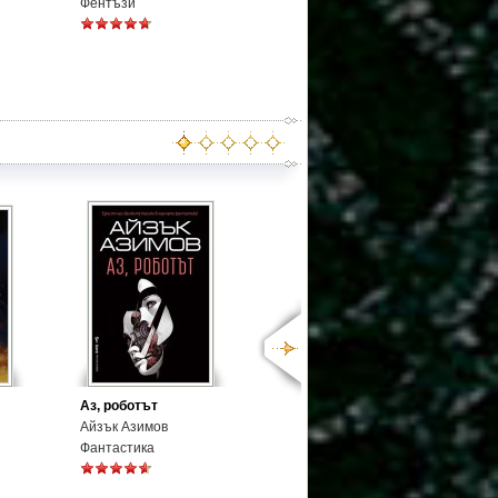
Фентъзи
Аз, роботът
Айзък Азимов
Фантастика