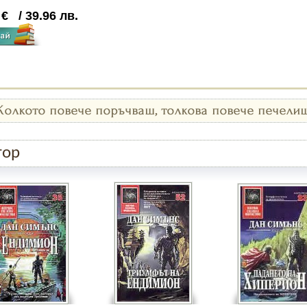
3
€
/
39.96
лв.
тор