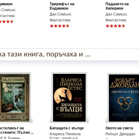
димион
Триумфът на
Падането на
Ендимион
Хиперион
н Симънс
Дан Симънс
Дан Симънс
нтастика
Фантастика
Фантастика
 тази книга, поръчаха и ...
стелинът на
Бягащата с вълци
Окото на света
стените: Пълно ...
Клариса Пинкола
Робърт Джордан
 Р. Р. Толкин
Естес, проф.д-р