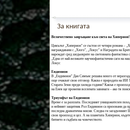
За книгата
Величествено завръщане към света на Хиперион!
Цикълът „Хиперион” се състои от четири романа – „
награждавани с „Хюго”, „Локус” и Наградата на Брит
нареждат сред шедьоврите на световната фантастика 
„Една от най-великите научнофантастични саги на на
Локус
Ендимион
В „Ендимион” Дан Симънс решава много от неразгада
още очакват своя отговор. Каква е природата на ИИ 
Старата Земя преди хиляда години? Какъв е произход
на Енея ще промени вселената завинаги – ако тя поиска
Триумфът на Ендимион
Време е за разплата. Последният унищожителен поход
и нейният защитник Рол Ендимион са призовани да пр
последна драматична мисия. Следва ги загадъчният Шр
своя произход и цел. А на планетата Хиперион, къдет
битието и съдбата на човечеството.