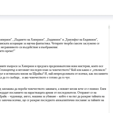
Хиперион”, „Падането на Хиперион”, „Ендимион” и „Триумфът на Ендимион”,
анската асоциация за научна фантастика. Четирите творби съвсем заслужено се
с несравнимото си въздействие и въображение.
шето време!”
ните въпроси за Хиперион и предлага предизвикателни нови мистерии, които все
Техноцентър и неговият последен план за човечеството? Кой или какво е „отвлякло”
ът и истинската мисия на Шрайка? И, най-непреодолимата от всички, как посланието
 да го съобщи... и ако човечеството е готово да го чуе.
 заплашва да пороби човечеството завинаги, а новият месия вече се е появил. Енея
едадат посланието на нарастващата армия от последователи. Отправят се на
айк – чудовище, ангел, машина за убиване – който е на път да разкрие тайната на
о започна всичко, ще се разкрие последното апокалиптично послание за тайните на