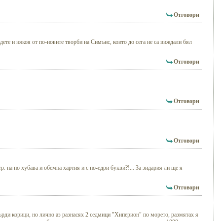
Отговори
дете и някоя от по-новите творби на Симънс, които до сега не са виждали бял
Отговори
Отговори
Отговори
р. на по хубава и обемна хартия и с по-едри букви?!... За зидария ли ще я
Отговори
върди корици, но лично аз разнасях 2 седмици "Хиперион" по морето, размятах я