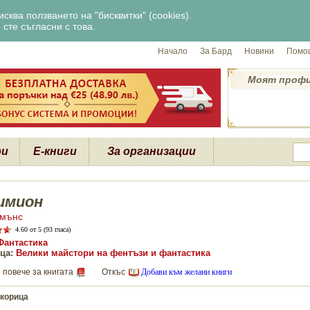
сква ползването на "бисквитки" (cookies).
сте съгласни с това.
Начало
За Бард
Новини
Помощ
Моят проф
ри
Е-книги
За организации
имион
имънс
4.60
от 5 (93 гласа)
Фантастика
ца:
Велики майстори на фентъзи и фантастика
 повече за книгата
Откъс
Добави към желани книги
корица