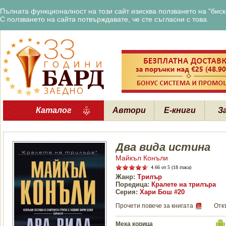
Пълната функционалност на този сайт изисква ползването на "бискв
С ползването на сайта потвърждавате, че сте съгласни с това.
Каталог
Автори
Е-книги
З
Два вида истина
Майкъл Конъли
4.66
от 5 (18 гласа)
Жанр:
Трилър
Поредица:
Кралете на трилъра
Серия:
Хари Бош #20
Прочети повече за книгата
Отк
Мека корица