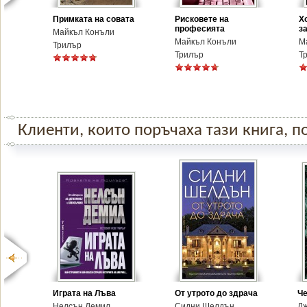
Примката на совата
Рисковете на
Х
професията
з
Майкъл Конъли
Майкъл Конъли
М
Трилър
Трилър
Т
Клиенти, които поръчаха тази книга, по
Играта на Лъва
От утрото до здрача
Че
Нелсън Демил
Сидни Шелдън
Д