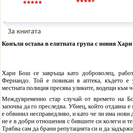
За книгата
Конъли остава в елитната група с новия Хар
Хари Бош се завръща като доброволец, рабо
Фернандо. Той е повикан в аптека, където е 
местната полиция пресява уликите, водещи към че
Междувременно стар случай от времето на Б
започва да го преследва. Убиец, който отдавна е 
е обвинил несправедливо, и като че ли има нови 
не е в добри отношения с бившите си колеги и те
Трябва сам да брани репутацията си и да задържи