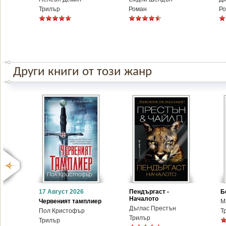
Трилър
Роман
Р
Други книги от този жанр
17 Август 2026
Пендъргаст -
Б
Началото
Червеният тамплиер
М
Дъглас Престън
Пол Кристофър
Т
Трилър
Трилър