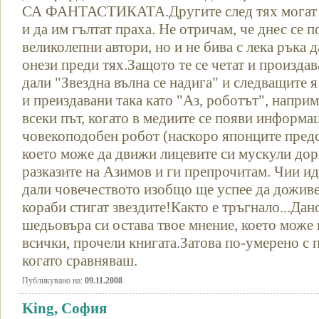
СА ФАНТАСТИКАТА.Другите след тях могат са
и да им гълтат праха. Не отричам, че днес се 
великолепни автори, но и не бива с лека ръка 
онези преди тях.Защото те се четат и произдав
дали "Звездна вълна се надига" и следващите 
и преиздавани така като "Аз, роботът", наприм
всеки път, когато в медиите се появи информа
човекоподобен робот (наскоро японците пред
което може да движи лицевите си мускули дор
разказите на Азимов и ги препрочитам. Чии ид
дали човечеството изобщо ще успее да доживее
кораби стигат звездите!Както е тръгнало...Дано
шедьовъра си остава твое мнение, което може и
всички, прочели книгата.Затова по-умерено с 
когато сравняваш.
Публикувано на:
09.11.2008
King, София