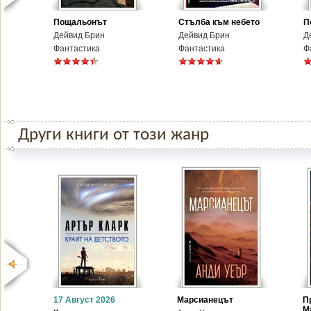
Пощальонът
Стълба към небето
П
Дейвид Брин
Дейвид Брин
Д
Фантастика
Фантастика
Ф
Други книги от този жанр
17 Август 2026
Марсианецът
П
М