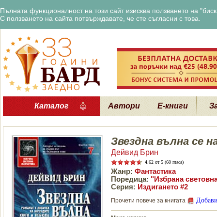
Пълната функционалност на този сайт изисква ползването на "бискв
С ползването на сайта потвърждавате, че сте съгласни с това.
Каталог
Автори
Е-книги
З
Звездна вълна се н
Дейвид Брин
4.62
от 5 (60 гласа)
Жанр:
Фантастика
Поредица:
"Избрана световна
Серия:
Издигането #2
Добави
Прочети повече за книгата