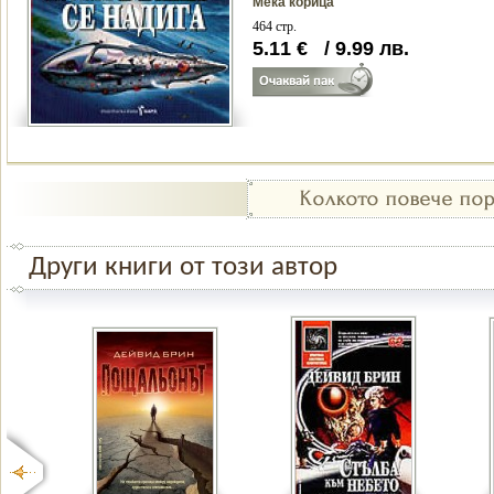
Мека корица
464 стр.
5.11
€
/
9.99
лв.
Други книги от този автор