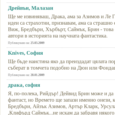
Дрейвън, Малазан
Ще ме извиняваш, Драка, ама за Азимов и Ле Г
идеи са страхотни, признавам, ама са страшно 
Виж, Бредбъри, Хърбърт, Саймък, Брин - това 
автори в историята на научната фантастика.
Публикувано на:
25.03.2009
Knives, София
Ще бъде наистина яко да преиздадат цялата по
съберат в томчета подобно на Дюн или Фонда
Публикувано на:
28.01.2009
драка, софия
Я, по-полека, Рийдър! Дейвид Брин може и да 
фантаст, но Времето ще запази именно онези, 
Бредбъри, Айзък Азимов, Артър Кларк, Урсул
,Клифърд Саймък...не искам да забравя няк