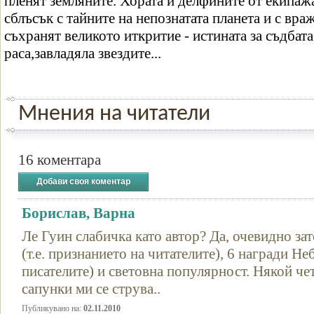
пленят земляните. Хората и делфините от екипаж
сблъсък с тайните на непознатата планета и с вра
съхранят великото иткритие - истината за съдбат
раса,завладяла звездите...
Мнения на читатели
16 коментара
Добави своя коментар
Борислав, Варна
Ле Гуин слабичка като автор? Да, очевидно за
(т.е. признанието на читателите), 6 награди Не
писателите) и световна популярност. Някой че
сапунки ми се струва..
Публикувано на:
02.11.2010