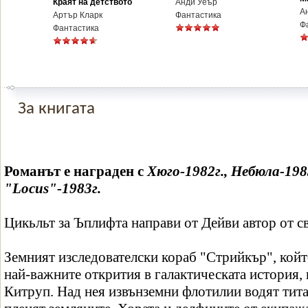
Краят на детството
Анди Уеър
А
Артър Кларк
Фантастика
Ф
Фантастика
За книгата
Романът е награден с
Хюго-1982г., Небюла-198
"Locus"-1983г.
Цикьльт за Ъплифта направи от Дейви автор от с
Земният изследователски кораб "Стрийкър", който
най-важните открития в галактическата история, 
Китруп. Над нея извънземни флотилии водят тита