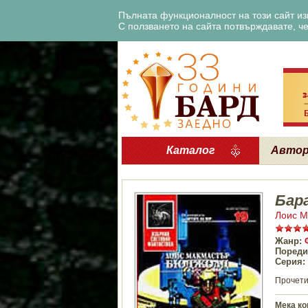
Пълната функционалност на този сайт изи
С ползването на сайта потвърждавате, че 
Каталог
Авто
Бар
Лоис М
Жанр:
Пореди
Серия:
Прочети
Мека ко