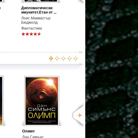
я
Дипломатически
имунитет.Етан от ...
Лоис Макмастър
Бюджолд
Фантастика
Олимп
Дан Симънс