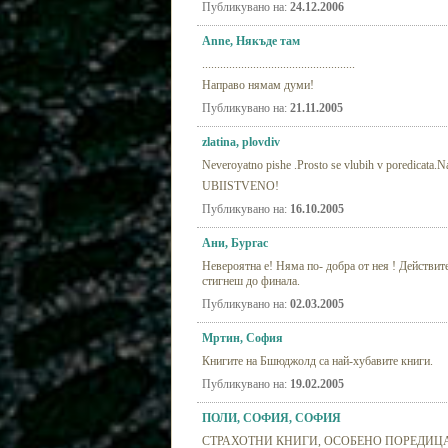
Публикувано на:
24.12.2006
Аnne, Някъде там
...................................................
Направо нямам думи!
Публикувано на:
21.11.2005
zlatina, plovdiv
Neveroyatno pishe .Prosto se vlubih v poredicata.N
UBIISTVENO!
Публикувано на:
16.10.2005
Ани, Бургас
Невероятна е! Няма по- добра от нея ! Действит
стигнеш до финала.
Публикувано на:
02.03.2005
Мртин, София
Книгите на Бшюджолд са най-хубавите книги.
Публикувано на:
19.02.2005
ПОЛИ, СОФИЯ, СОФИЯ
СТРАХОТНИ КНИГИ, ОСОБЕНО ПОРЕДИЦАТ