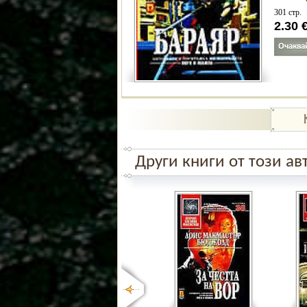
301 стр.
2.30
Други книги от този ав