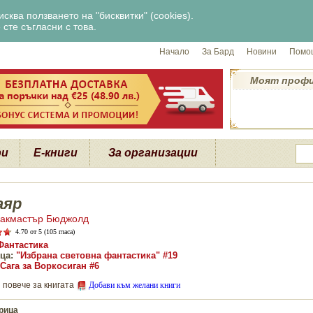
сква ползването на "бисквитки" (cookies).
сте съгласни с това.
Начало
За Бард
Новини
Помощ
Моят проф
ри
Е-книги
За организации
аяр
акмастър Бюджолд
4.70
от 5 (105 гласа)
Фантастика
ца:
"Избрана световна фантастика" #19
Сага за Воркосиган #6
 повече за книгата
Добави към желани книги
рица