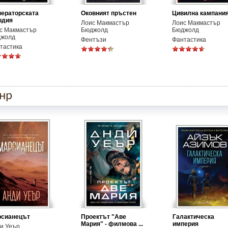
ераторската
Оковният пръстен
Цивилна кампани
рдия
Лоис Макмастър
Лоис Макмастър
с Макмастър
Бюджолд
Бюджолд
жолд
Фентъзи
Фантастика
тастика
анр
рсианецът
Проектът "Аве
Галактическа
Мария" - филмова ...
империя
и Уеър