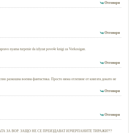
Отговори
Отговори
apravo nyama turpenie da izlyzat pove4e knigi za Vorkosigan.
Отговори
елно разкошна военна фантастика. Просто няма отлепяне от книгата докато не
Отговори
Отговори
А ЗА ВОР. ЗАЩО НЕ СЕ ПРЕИЗДАВАТ ИЗЧЕРПАНИТЕ ТИРАЖИ?!?