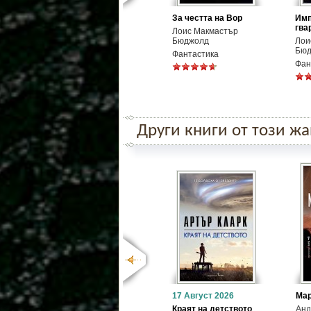
За честта на Вор
Имп
гва
Лоис Макмастър
Бюджолд
Лои
Бюд
Фантастика
Фан
Други книги от този ж
17 Август 2026
Ма
Краят на детството
Анд