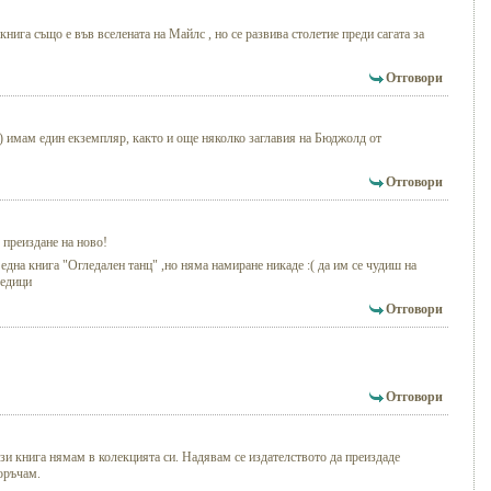
нига също е във вселената на Майлс , но се развива столетие преди сагата за
Отговори
г.) имам един екземпляр, както и още няколко заглавия на Бюджолд от
Отговори
 преиздане на ново!
една книга "Огледален танц" ,но няма намиране никаде :( да им се чудиш на
редици
Отговори
Отговори
зи книга нямам в колекцията си. Надявам се издателството да преиздаде
поръчам.