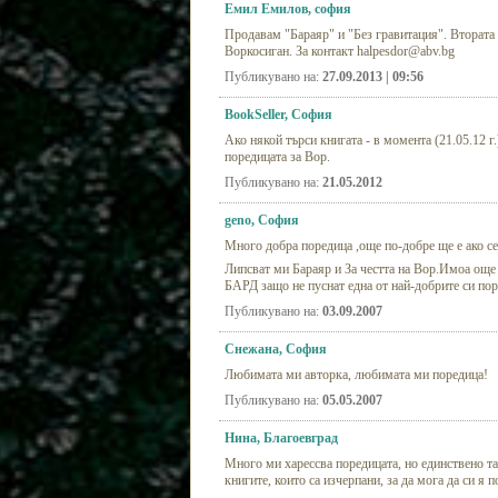
Емил Емилов, софия
Продавам "Бараяр" и "Без гравитация". Втората к
Воркосиган. За контакт halpesdor@abv.bg
Публикувано на:
27.09.2013 | 09:56
BookSeller, София
Ако някой търси книгата - в момента (21.05.12 
поредицата за Вор.
Публикувано на:
21.05.2012
geno, София
Много добра поредица ,още по-добре ще е ако се
Липсват ми Бараяр и За честта на Вор.Имоа още 
БАРД защо не пуснат една от най-добрите си по
Публикувано на:
03.09.2007
Снежана, София
Любимата ми авторка, любимата ми поредица!
Публикувано на:
05.05.2007
Нина, Благоевград
Много ми харессва поредицата, но единствено та
книгите, които са изчерпани, за да мога да си я 