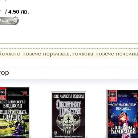
€
/
4.50
лв.
тор