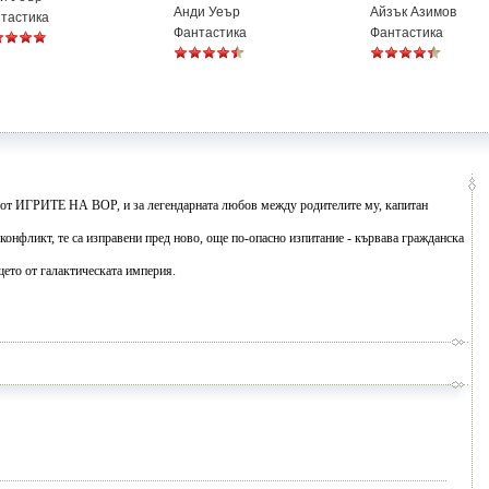
Анди Уеър
Айзък Азимов
тастика
Фантастика
Фантастика
 от ИГРИТЕ НА ВОР, и за легендарната любов между родителите му, капитан
онфликт, те са изправени пред ново, още по-опасно изпитание - кървава гражданска
ещето от галактическата империя.