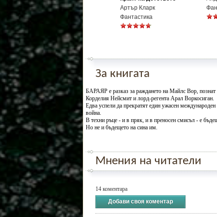
Артър Кларк
Фан
Фантастика
За книгата
БАРАЯР е разказ за раждането на Майлс Вор, познат
Корделия Нейсмит и лорд-регента Арал Воркосиган.
Едва успели да прекратят един ужасен международен к
война.
В техни ръце - и в пряк, и в преносен смисъл - е бъд
Но не и бъдещето на сина им.
Мнения на читатели
14 коментара
Добави своя коментар