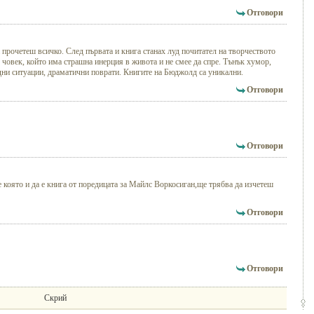
Отговори
а прочетеш всичко. След първата и книга станах луд почитател на творчеството
 човек, който има страшна инерция в живота и не смее да спре. Тънък хумор,
дни ситуации, драматични поврати. Книгите на Бюджолд са уникални.
Отговори
Отговори
 която и да е книга от поредицата за Майлс Воркосиган,ще трябва да изчетеш
Отговори
Отговори
Скрий