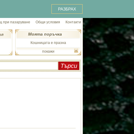
РАЗБРАХ
 при пазаруване
Общи условия
Контакти
Моята поръчка
ил
Кошницата е празна
покажи