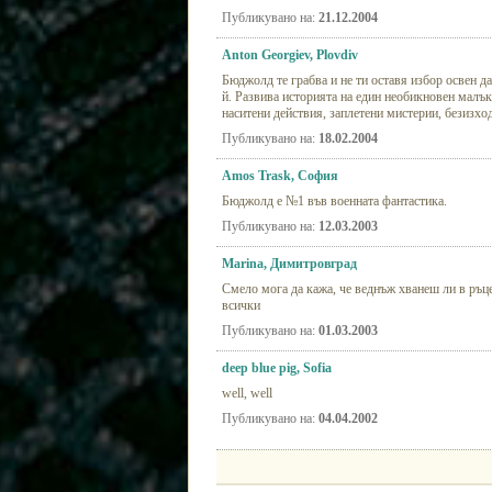
Публикувано на:
21.12.2004
Anton Georgiev, Plovdiv
Бюджолд те грабва и не ти оставя избор освен д
й. Развива историята на един необикновен малък
наситени действия, заплетени мистерии, безизхо
Публикувано на:
18.02.2004
Amos Trask, София
Бюджолд е №1 във военната фантастика.
Публикувано на:
12.03.2003
Marina, Димитровград
Смело мога да кажа, че веднъж хванеш ли в ръце
всички
Публикувано на:
01.03.2003
deep blue pig, Sofia
well, well
Публикувано на:
04.04.2002