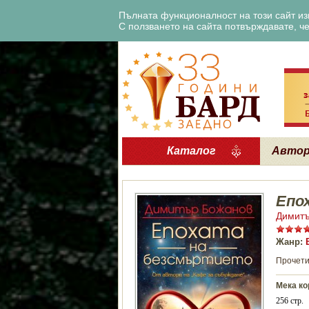
Пълната функционалност на този сайт изи
С ползването на сайта потвърждавате, че 
Каталог
Авто
Епо
Димитъ
Жанр:
Прочети
Мека ко
256 стр.