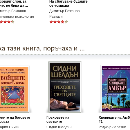
зовият слон, за
На сбогуване будните
йто не бива да ...
се усмихват
митър Божанов
Димитър Божанов
пулярна психология
Разкази
 тази книга, поръчаха и ...
йните на боговете
Греховете на
Хрониките на Ам
хората
светците
#1
кария Сичин
Сидни Шелдън
Роджър Зелазни