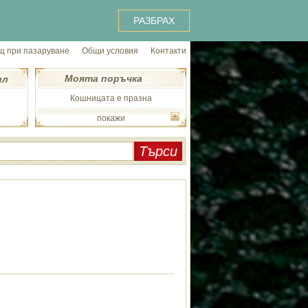
РАЗБРАХ
 при пазаруване
Общи условия
Контакти
Моята поръчка
ил
Кошницата е празна
покажи