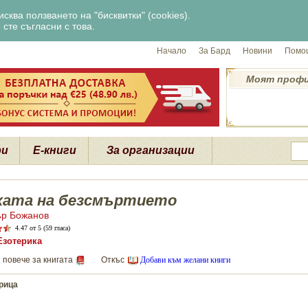
сква ползването на "бисквитки" (cookies).
сте съгласни с това.
Начало
За Бард
Новини
Помощ
Моят проф
ри
Е-книги
За организации
хата на безсмъртието
р Божанов
4.47
от 5 (59 гласа)
Езотерика
 повече за книгата
Откъс
Добави към желани книги
рица