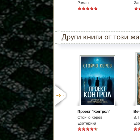
Роман
Заг
Други книги от този ж
Проект "Контрол"
Веч
Стойчо Керев
В. 
Езотерика
Езо