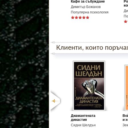
Кафе за събуждане
Ро
ко
Димитър Божанов
Ди
Популярна психология
По
Клиенти, които поръчаха
Диамантената
Во
династия
и 
Сидни Шелдън
Зе