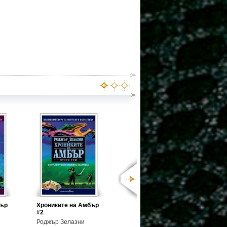
бър
Хрониките на Амбър
#2
Роджър Зелазни