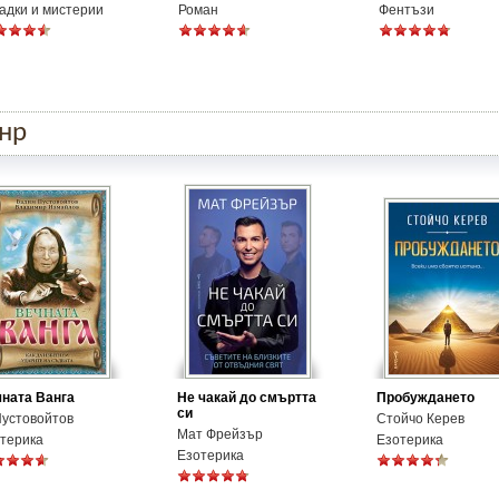
адки и мистерии
Роман
Фентъзи
анр
ната Ванга
Не чакай до смъртта
Пробуждането
си
Пустовойтов
Стойчо Керев
Мат Фрейзър
терика
Езотерика
Езотерика