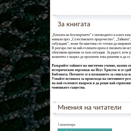
За книгата
„Епохата на безсмъртието” е пътеводител и ключ към
минали през „Селестинското пророчество”, „Тайната”,
събуждане”, може би наистина сте готови да направит
В разгара сме на най-голямата криза в писаната ни и
обективни причини за тази ситуация. За радост, вече 
моментът е назрял да проумеем това решение и да го 
Разкрийте тайните на мистично учение, пазено от
историческия персонаж на Исус Христос и се сдо
Библията. Потопете се в познанието за смисъла 
Узнайте истината за произхода на световните ре
на най-големите въпроси и да реши най-сериозни
човешките същества.
Мнения на читатели
3 коментара