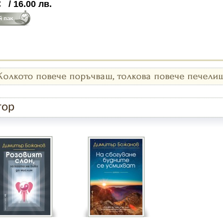
€
/
16.00
лв.
тор