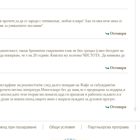
 прочете,за да се зареди с оптимизъм, любов и вяра! Ако ги има вече нека се
ия за уникалното послание!
Отговори
едователност, такъв брилянтен съвременен език не бях срещал (само беседите на
да повярвам, че е на 28 години. Книгата му излъчва ЧИСТОТА. Да внимава до
Отговори
ссърфинг на реалността/не след дълго попадам на /Кафе за събуждане/на
рочета негова литература.Многоскоро без да знам,че е предвидена за подарък,я
ихолог,като тези теории ми помагат,зада ги прилагам в работата си,както и в
души за новата епоха,защото явно е назряла нуждата за духовен прогрес.
Отговори
мощ при пазаруване
Общи условия
Партньорска програма