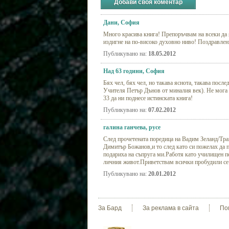
Добави своя коментар
Дани, София
Много красива книга! Препоръчвам на всеки да я
издигне на по-високо духовно ниво! Поздравлен
Публикувано на:
18.05.2012
Над 63 години, София
Бях чел, бях чел, но такава яснота, такава посл
Учителя Петър Дънов от миналия век). Не мога 
33 да ни поднесе истинската книга!
Публикувано на:
07.02.2012
галина ганчева, русе
След прочетената поредица на Вадим Зеланд/Тран
Димитър Божанов,и то след като си пожелах да п
подариха на съпруга ми.Работя като училищен пс
личния живот.Приветствам всички пробудили се 
Публикувано на:
20.01.2012
За Бард
За реклама в сайта
По