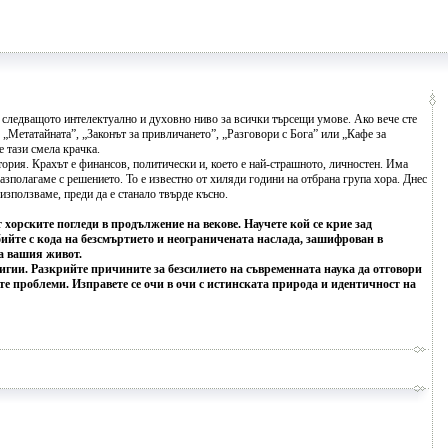
 следващото интелектуално и духовно ниво за всички търсещи умове. Ако вече сте
 „Метатайната”, „Законът за привличането”, „Разговори с Бога” или „Кафе за
е тази смела крачка.
стория. Крахът е финансов, политически и, което е най-страшното, личностен. Има
разполагаме с решението. То е известно от хиляди години на отбрана група хора. Днес
използваме, преди да е станало твърде късно.
 хорските погледи в продължение на векове. Научете кой се крие зад
бийте с кода на безсмъртието и неограничената наслада, зашифрован в
на вашия живот.
лигии. Разкрийте причините за безсилието на съвременната наука да отговори
те проблеми. Изправете се очи в очи с истинската природа и идентичност на