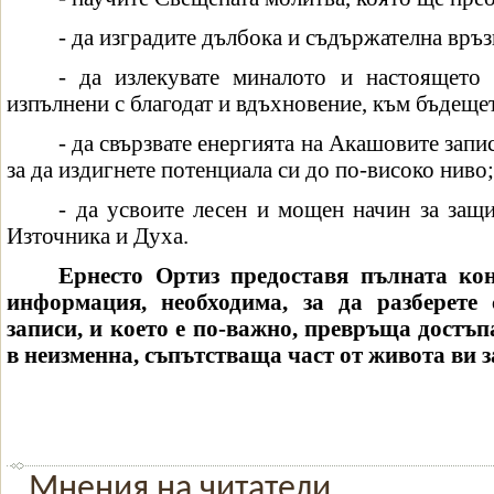
- да изградите дълбока и съдържателна връз
- да излекувате миналото и настоящето 
изпълнени с благодат и вдъхновение, към бъдеще
- да свързвате енергията на Акашовите запи
за да издигнете потенциала си до по-високо ниво;
- да усвоите лесен и мощен начин за защи
Източника и Духа.
Ернесто Ортиз предоставя пълната ко
информация, необходима, за да разберете
записи, и което е по-важно, превръща достъп
в неизменна, съпътстваща част от живота ви 
Мнения на читатели