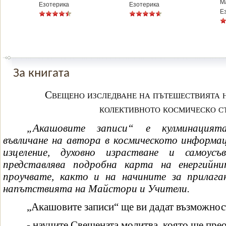
М
Езотерика
Езотерика
Е
За книгата
Свещено изследване на пътешествията н
колективното космическо с
„Акашовите записи“ е кулминацият
въвличане на автора в космическото информа
изцеление, духовно израстване и самоусъ
представлява подробна карта на енергийн
проучвате, както и на начините за прилага
напътствията на Майстори и Учители.
„Акашовите записи“ ще ви дадат възможнос
- научите Свещената молитва, която ще пре