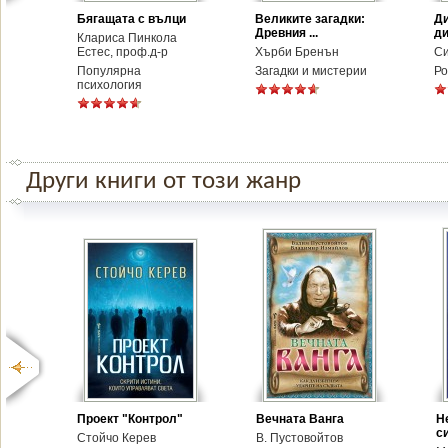
Бягащата с вълци
Великите загадки:
Д
Древния ...
ди
Клариса Пинкола
Естес, проф.д-р
Хърби Бренън
С
Популярна
Загадки и мистерии
Р
психология
Други книги от този жанр
Проект "Контрол"
Вечната Ванга
Н
с
Стойчо Керев
В. Пустовойтов