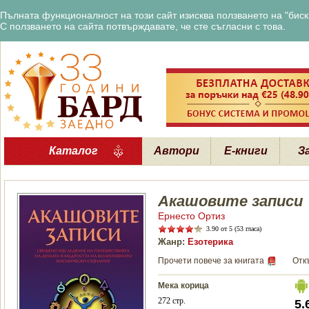
Пълната функционалност на този сайт изисква ползването на "бискв
С ползването на сайта потвърждавате, че сте съгласни с това.
Каталог
Автори
Е-книги
З
Акашовите записи
Ернесто Ортиз
3.90
от 5 (53 гласа)
Жанр:
Езотерика
Прочети повече за книгата
Отк
Мека корица
272 стр.
5.