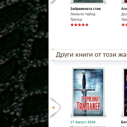
Забравената стая
Але
Линкълн Чайлд
Дъг
Трилър
Тр
Други книги от този ж
17 Август 2026
Бе