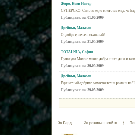
Жоро, Нови Искър
СУПЕРСКО. Само за едно много ме е яд, че Бар
Публикувано на:
01.06.2009
Дрейвън, Малазан
О, добра е, не се и съмнявай!
Публикувано на:
31.05.2009
TOTALNIA, София
Границата Мохо е много добра книга дано и тази
Публикувано на:
30.05.2009
Дрейвън, Малазан
Един от най-добрите самостоятелни романи на Ч
Публикувано на:
29.05.2009
За Бард
За реклама в сайта
По