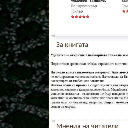
Червеният тамплиер
Мак
Пол Кристофър
Три
Трилър
За книгата
Удивително откритие в най-горната точка на земн
Поразителен арктически пейзаж, страховито митично с
На около триста километра северно от Арктичес
негостоприемни кътчета на земята. Палеоекологът Ев
последиците от глобалното затопляне.
Всичко обаче се променя с едно удивително откри
животно, хванато в капана на леден блок. Медийният 
уникален спектакъл – съществото ще бъде извадено о
жителите на местното село и научните опасения на Ма
правят още по-ужасяващо откритие.
Звярът може да
смятат за мъртъв.
Мнения на читатели