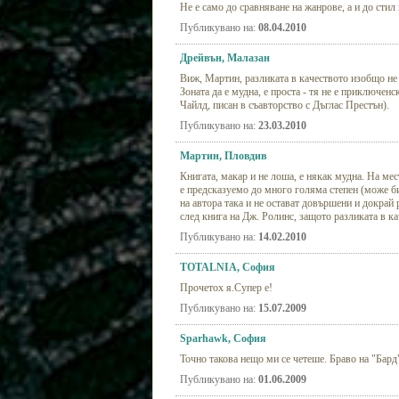
Не е само до сравняване на жанрове, а и до стил 
Публикувано на:
08.04.2010
Дрейвън, Малазан
Виж, Мартин, разликата в качеството изобщо не 
Зоната да е мудна, е проста - тя не е приключен
Чайлд, писан в съавторство с Дъглас Престън).
Публикувано на:
23.03.2010
Мартин, Пловдив
Книгата, макар и не лоша, е някак мудна. На мес
е предсказуемо до много голяма степен (може би
на автора така и не остават довършени и докрай 
след книга на Дж. Ролинс, защото разликата в ка
Публикувано на:
14.02.2010
TOTALNIA, София
Прочетох я.Супер е!
Публикувано на:
15.07.2009
Sparhawk, София
Точно такова нещо ми се четеше. Браво на "Бард
Публикувано на:
01.06.2009