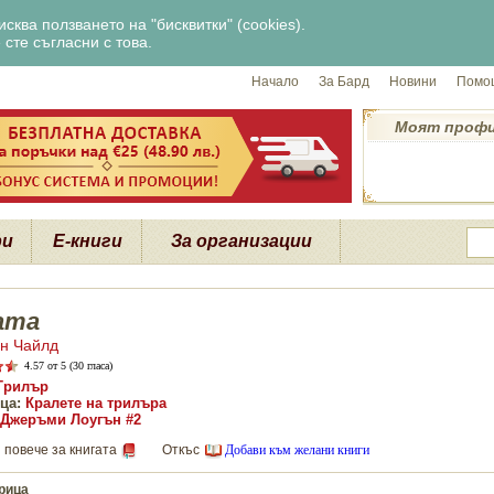
сква ползването на "бисквитки" (cookies).
сте съгласни с това.
Начало
За Бард
Новини
Помощ
Моят проф
ри
Е-книги
За организации
ата
н Чайлд
4.57
от 5 (30 гласа)
Трилър
ца:
Кралете на трилъра
Джеръми Лоугън #2
 повече за книгата
Откъс
Добави към желани книги
рица