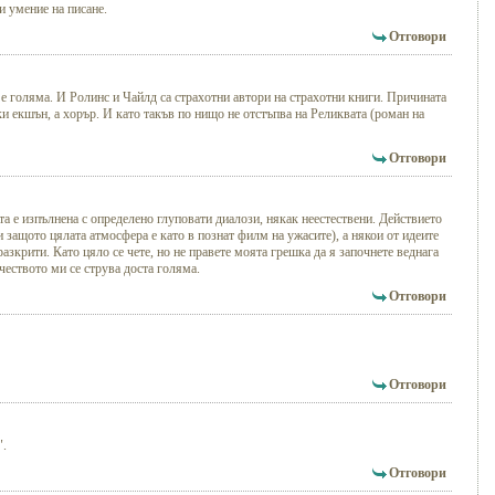
и умение на писане.
Отговори
е голяма. И Ролинс и Чайлд са страхотни автори на страхотни книги. Причината
ски екшън, а хорър. И като такъв по нищо не отстъпва на Реликвата (роман на
Отговори
та е изпълнена с определено глуповати диалози, някак неестествени. Действието
 защото цялата атмосфера е като в познат филм на ужасите), а някои от идеите
разкрити. Като цяло се чете, но не правете моята грешка да я започнете веднага
чеството ми се струва доста голяма.
Отговори
Отговори
".
Отговори