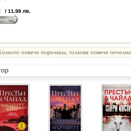
€
/
11.99
лв.
тор