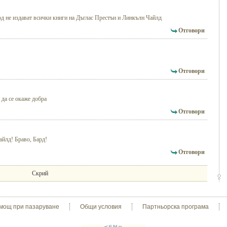
д не издават всички книги на Дъглас Престън и Линкълн Чайлд
Отговори
Отговори
 да се окаже добра
Отговори
айлд! Браво, Бард!
Отговори
Скрий
мощ при пазаруване
Общи условия
Партньорска програма