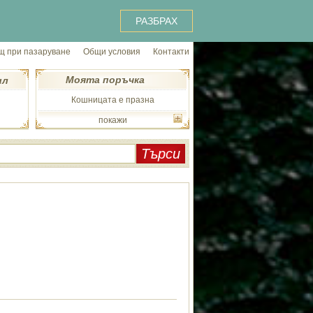
РАЗБРАХ
 при пазаруване
Общи условия
Контакти
Моята поръчка
ил
Кошницата е празна
покажи