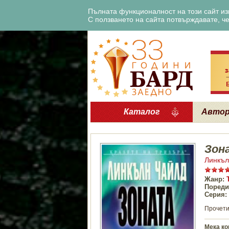
Пълната функционалност на този сайт изи
С ползването на сайта потвърждавате, че 
Каталог
Авто
Зон
Линкъл
Жанр:
Пореди
Серия:
Прочети
Мека ко