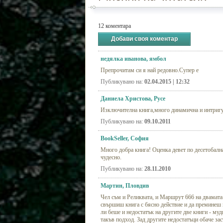
12 коментара
Добави своя коментар
недялка иванова, ямбол
Препрочитам си я най редовно.Супер е
Публикувано на:
02.04.2015 | 12:32
Даниела Христова, Русе
Изключителна книга,много динамична и интриг
Публикувано на:
09.10.2011
BookSeller, София
Много добра книга! Оценка девет по десетобалнат
чудесно.
Публикувано на:
28.11.2010
Мартин, Пловдив
Чел съм и Реликвата, и Маршрут 666 на двамата 
свършиш книга с бясно действие и да преминеш в
ли беше и недостатък на другите две книги - муд
такъв подход. Зад другите недостатъци обаче за