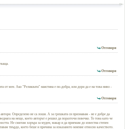
Отговори
уваща.
Отговори
а от мен. Ако "Реликвата" наистина е по-добра, или дори да е на това ниво -
Отговори
автори. Определено не са лоши. А за грешката си признавам - не е добре да
еднага на нещо, което авторът е решил да поразточи повечко. То това като че
ността. Не смятам хоръра за муден, макар и да приемам до известна степен
ставам твърдо, което беше и причина за изказаното мнение относно качеството.