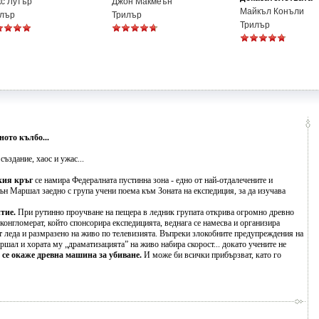
с Лутър
Джон Макмеън
Майкъл Конъли
лър
Трилър
Трилър
ото кълбо...
ъздание, хаос и ужас...
кия кръг
се намира Федералната пустинна зона - едно от най-отдалечените и
ън Маршал заедно с група учени поема към Зоната на експедиция, за да изучава
тие.
При рутинно проучване на пещера в ледник групата открива огромно древно
конгломерат, който спонсорира експедицията, веднага се намесва и организира
т леда и размразено на живо по телевизията. Въпреки злокобните предупреждения на
ршал и хората му „драматизацията” на живо набира скорост... докато учените не
 се окаже древна машина за убиване.
И може би всички прибързват, като го