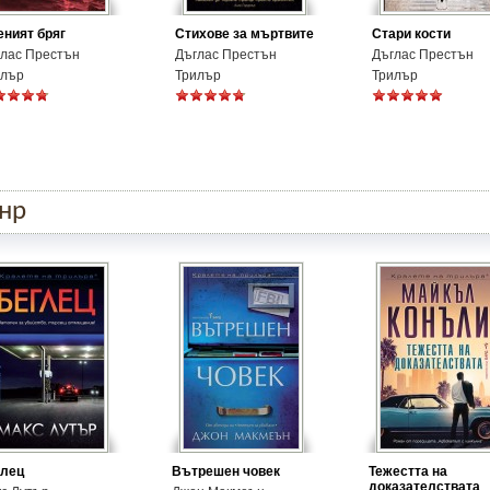
ният бряг
Стихове за мъртвите
Стари кости
лас Престън
Дъглас Престън
Дъглас Престън
илър
Трилър
Трилър
анр
глец
Вътрешен човек
Тежестта на
доказателствата