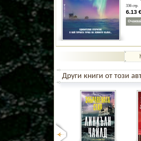
336 стр.
6.13
Други книги от този ав