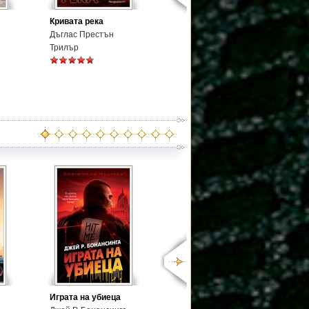
Кривата река
Дъглас Престън
Трилър
Играта на убиеца