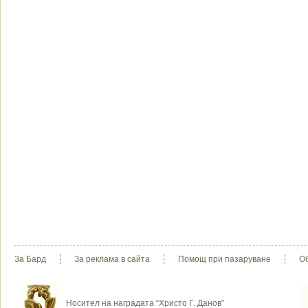
За Бард
За реклама в сайта
Помощ при пазаруване
О
Носител на наградата “Христо Г. Данов”