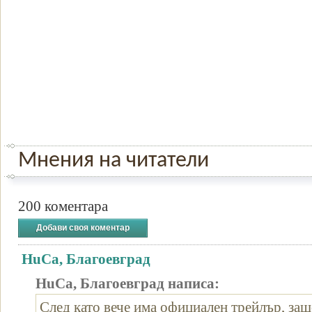
Мнения на читатели
200 коментара
Добави своя коментар
HuCa, Благоевград
HuCa, Благоевград написа:
След като вече има официален трейлър, защ