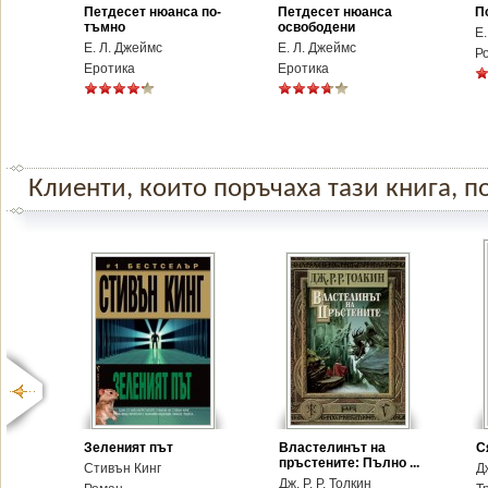
Петдесет нюанса по-
Петдесет нюанса
П
тъмно
освободени
Е.
Е. Л. Джеймс
Е. Л. Джеймс
Р
Еротика
Еротика
Клиенти, които поръчаха тази книга, по
Зеленият път
Властелинът на
С
пръстените: Пълно ...
Стивън Кинг
Д
Дж. Р. Р. Толкин