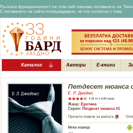
Пълната функционалност на този сайт изисква ползването на "бискв
С ползването на сайта потвърждавате, че сте съгласни с това.
Каталог
Автори
Е-книги
З
Петдесет нюанса 
Е. Л. Джеймс
4.28
от 5 (549 гласа)
Жанр:
Еротика
Серия:
Петдесет нюанса #1
Прочети повече за книгата
Отк
Мека корица