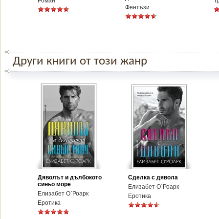
Роман
Т
Фентъзи
Други книги от този жанр
Дяволът и дълбокото
Сделка с дявола
синьо море
Елизабет О᾿Роарк
Елизабет О᾿Роарк
Еротика
Еротика