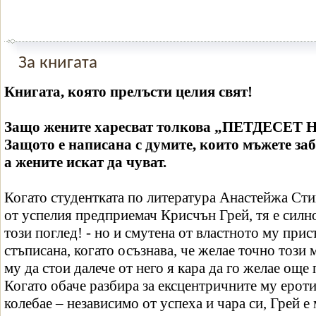
За книгата
Книгата, която прелъсти целия свят!
Защо жените харесват толкова „ПЕТДЕСЕ
Защото е написана с думите, които мъжете заб
а жените искат да чуват.
Когато студентката по литература Анастeйжа Сти
от успелия предприемач Крисчън Грей, тя е силн
този поглед! - но и смутена от властното му прис
стъписана, когато осъзнава, че желае точно тоз
му да стои далече от него я кара да го желае още 
Когато обаче разбира за ексцентричните му ерот
колебае – независимо от успеха и чара си, Грей 