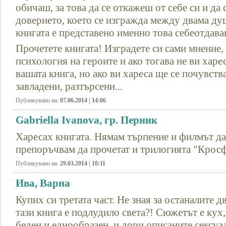
обичаш, за това да се откажеш от себе си и да 
доверието, което се изгражда между двама души
книгата е представено именно това себеотдава
Прочетете книгата! Изградете си сами мнение, 
психология на героите и ако тогава не ви харес
вашата книга, но ако ви хареса ще се почувств
завладени, разтърсени...
Публикувано на:
07.06.2014 | 14:06
Gabriella Ivanova, гр. Перник
Харесах книгата. Нямам търпение и филмът да
препоръчвам да прочетат и трилогията "Крос
Публикувано на:
29.03.2014 | 10:11
Ива, Варна
Купих си третата част. Не зная за останалите д
тази книга е подлудило света?! Сюжетът е кух,
беден и еднообразен, и дори описаните сексуал