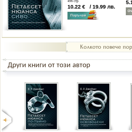
496 стр.
5.
10.22
€
/
19.99
лв.
Други книги от този автор