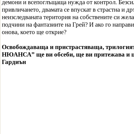
демони и всепоглъщаща нужда от контрол. Безсил
привличането, двамата се впускат в страстна и др
неизследваната територия на собствените си жела
подчини на фантазиите на Грей? И ако го направ
онова, което ще открие?
Освобождаваща и пристрастяваща, трилоги
НЮАНСА” ще ви обсеби, ще ви притежава и ще
Гардиън