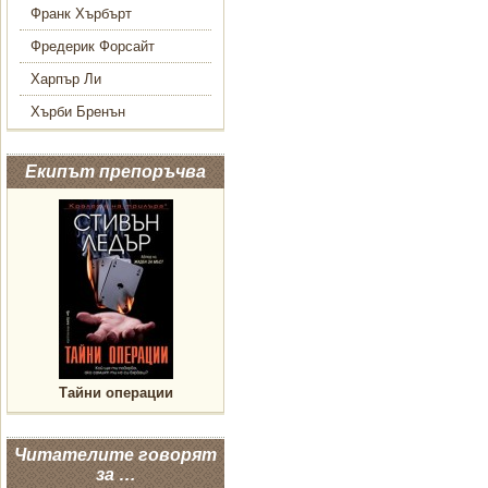
Франк Хърбърт
Фредерик Форсайт
Харпър Ли
Хърби Бренън
Екипът препоръчва
Тайни операции
Читателите говорят
за …