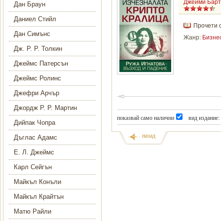
Джейми Барт
Дан Браун
Даниел Стийл
Прочети 
Дан Симънс
Жанр:
Бизне
Дж. Р. Р. Толкин
Джеймс Патерсън
Джеймс Ролинс
Джефри Арчър
Джордж Р. Р. Мартин
показвай само налични
вид издание:
Дийпак Чопра
назад
Дъглас Адамс
Е. Л. Джеймс
Карл Сейгън
Майкъл Конъли
Майкъл Крайтън
Матю Райли