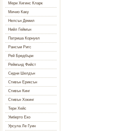
Мери Хигинс Кларк
Мичио Каку
Нелсън Демил
Нийл Геймън
Патриша Корнуел
Рансъм Ригс
Рей Бредбъри
Реймънд Фийст
Сидни Шелдън
Стивън Ериксън
Стивън Кинг
Стивън Хокинг
Тери Хейс
Умберто Еко
Урсула Ле Гуин