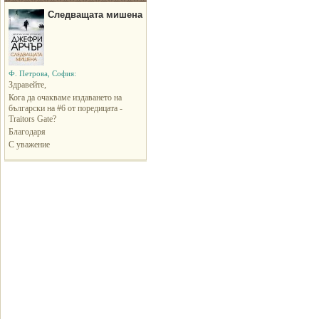
Следващата мишена
Ф. Петрова, София:
Здравейте,
Кога да очакваме издаването на
български на #6 от поредицата -
Traitors Gate?
Благодаря
С уважение