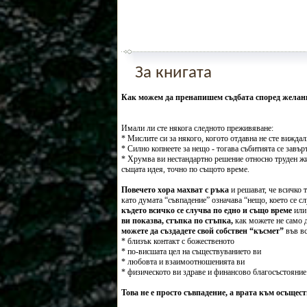
За книгата
Как можем да пренапишем съдбата според желан
Имали ли сте някога следното преживяване:
* Мислите си за някого, когото отдавна не сте виждали
* Силно копнеете за нещо - тогава събитията се завърт
* Хрумва ви нестандартно решение относно труден жи
същата идея, точно по същото време.
Повечето хора махват с ръка
и решават, че всичко т
като думата “съвпадение” означава “нещо, което се 
където всичко се случва по едно и също време
или 
ви показва, стъпка по стъпка,
как можете не само д
можете да създадете свой собствен “късмет”
във вс
* близък контакт с божественото
* по-висшата цел на съществуванието ви
* любовта и взаимоотношенията ви
* физическото ви здраве и финансово благосъстояние
Това не е просто съвпадение, а врата към осъщес