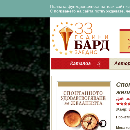
Пълната функционалност на този сайт изи
С ползването на сайта потвърждавате, че 
Каталог
Авто
Спо
жел
Дийпак
Жанр:
Прочети
Мека ко