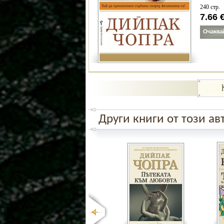
240 стр.
7.66
Други книги от този ав