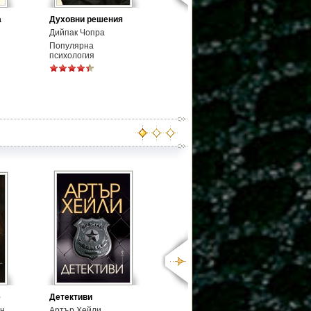
а
Духовни решения
Дийпак Чопра
Популярна
психология
е
Детективи
ин
Артър Хейли