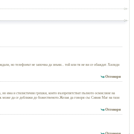
ждали, но телефонът не започва да звъни... той или тя не ви се обаждат. Хиляди
Отговори
, но има и стилистични грешки, които възпрепятстват пълното осмисляне на
к може да се доближи до божественото.Желая да говоря със Сивия Маг на тази
Отговори
Отговори