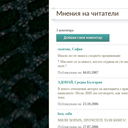
Мнения на читатели
3 коментара
Добави своя коментар
скептик, София
Имали ли сте някога следното преживяване:
* Мислите си за някого, когото отдавна не сте ви
пъти ?
Публикувано на:
04.03.2007
AДОНАЙ, Средна България
В много отношения авторът на анотацията е прав
написаното. Моля, ВИЕ ми отговорете, как чове
тема.
Публикувано на:
23.10.2006
lora, sofia
МИЛИ ХОРАРА, ПРОЧЕТЕТЕ ТАЗИ КНИГА!
Публикувано на:
27.07.2006