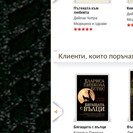
Пътеката към
Кни
любовта
Дий
Дийпак Чопра
Мед
Медицина и здраве
Клиенти, които поръчаха
Бягащата с вълци
Въп
Клариса Пинкола
Дж