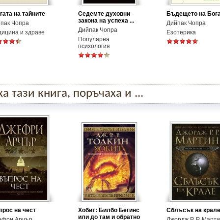
гата на тайните
Седемте духовни
Бъдещето на Бог
закона на успеха ...
пак Чопра
Дийпак Чопра
Дийпак Чопра
ицина и здраве
Езотерика
Популярна
психология
 тази книга, поръчаха и ...
рос на чест
Хобит: Билбо Бегинс
Сблъсък на крал
или до там и обратно
ефри Арчър
Джордж Р. Р. Март