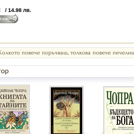
€
/
14.98
лв.
тор