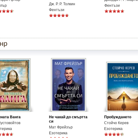
Дж. Р. Р. Толкин
илър
Фентъзи
Фентъзи
анр
ната Ванга
Не чакай до смъртта
Пробуждането
си
Пустовойтов
Стойчо Керев
Мат Фрейзър
терика
Езотерика
Езотерика