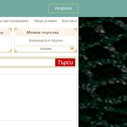
РАЗБРАХ
 при пазаруване
Общи условия
Контакти
Моята поръчка
ил
Кошницата е празна
покажи