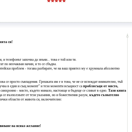
ията си!
, и телефонът започва да звъни... това е той или тя.
ат по неочакван начин, и то се сбъдва.
тейски проблем - тогава разбирате, че на ваш приятел му е хрумнала абсолютно
ова се просто съвпадения. Грешката им е в това, че не се вглеждат внимателно, тъй
случва в един и същ момент” и тези моменти всъщност са
проблясъци от място,
синхронно - място, където минало, настояще и бъдеще се сливат в едно.
Тази книга
а се възползвате от тези указания, но и божествения разум,
където съзнателно
ички области от живота си, включително:
твяване на всяко желание!