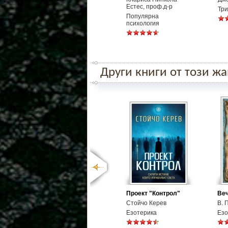
Естес, проф.д-р
Тр
Популярна
психология
Други книги от този ж
Проект "Контрол"
Веч
Стойчо Керев
В. 
Езотерика
Езо