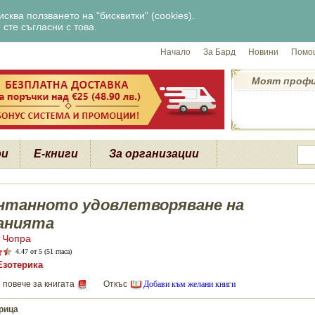
сква ползването на "бисквитки" (cookies).
сте съгласни с това.
Начало
За Бард
Новини
Помощ
Моят проф
ри
Е-книги
За организации
нтанното удовлетворяване на
анията
 Чопра
4.47
от 5 (51 гласа)
Езотерика
 повече за книгата
Откъс
Добави към желани книги
рица