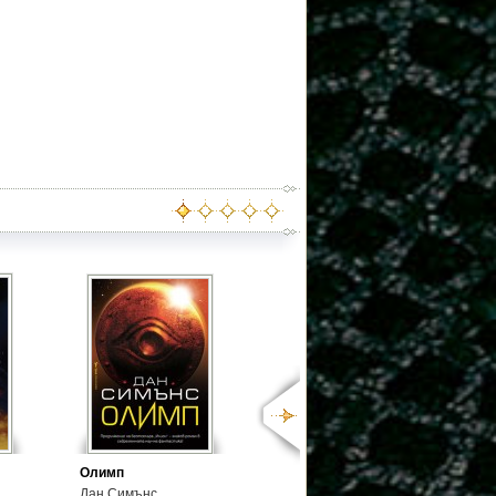
Олимп
Дан Симънс