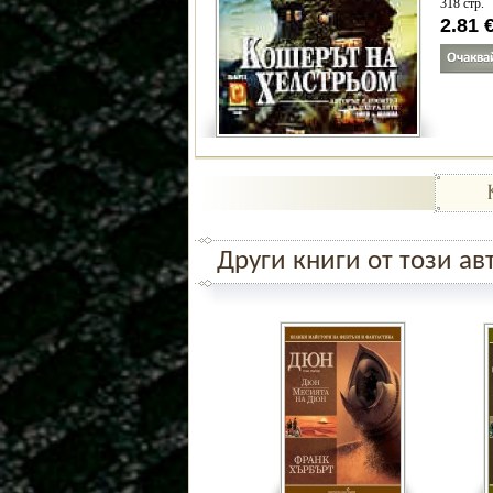
318 стр.
2.81
Други книги от този ав