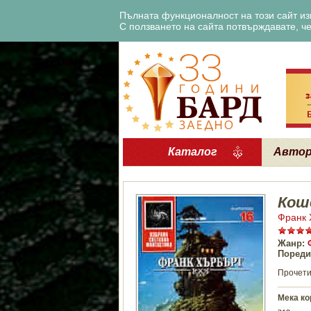
Пълната функционалност на този сайт изи
С ползването на сайта потвърждавате, че 
Каталог
Авто
Кош
Франк 
Жанр:
Пореди
Прочети
Мека ко