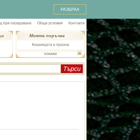
РАЗБРАХ
 при пазаруване
Общи условия
Контакти
Моята поръчка
ил
Кошницата е празна
покажи