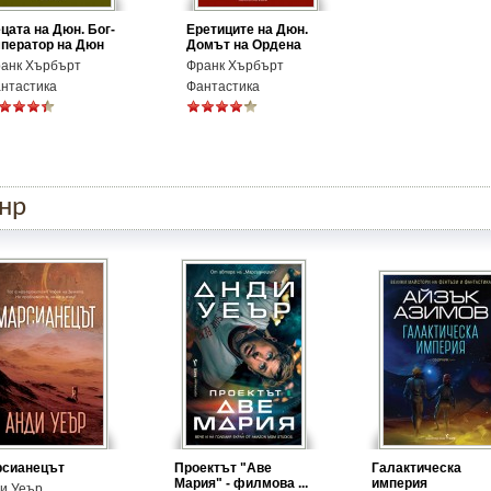
цата на Дюн. Бог-
Еретиците на Дюн.
ператор на Дюн
Домът на Ордена
анк Хърбърт
Франк Хърбърт
нтастика
Фантастика
анр
рсианецът
Проектът "Аве
Галактическа
Мария" - филмова ...
империя
и Уеър