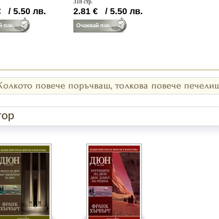
318 стр.
€
/
5.50
лв.
2.81
€
/
5.50
лв.
тор