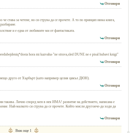
Отговори
 че става за четене, но си струва да се прочете. А то по принцип няма книга,
 разбиране.
олствие и е една от любимите ми от фантастиката.
Отговори
redubejdeniq*dosta hora mi kazvaha-"ne struva,sled DUNE ne e pisal hubavi knigi"
Отговори
 и нещо друго от Хърбърт (като например целия цикъл ДЮН).
Отговори
ни такива. Лично според мен в нея ИМА! развитие на действието, написана е
ение. Най-малкото си струва да се прочете. Който мисли другояче-да ходи да
Отговори
Виж още 1