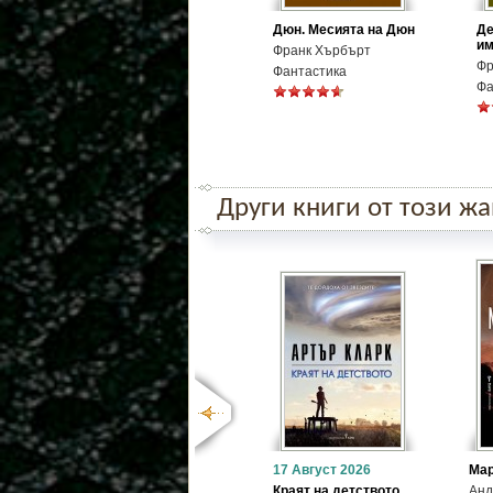
Дюн. Месията на Дюн
Де
им
Франк Хърбърт
Фр
Фантастика
Фа
Други книги от този ж
17 Август 2026
Ма
Краят на детството
Анд