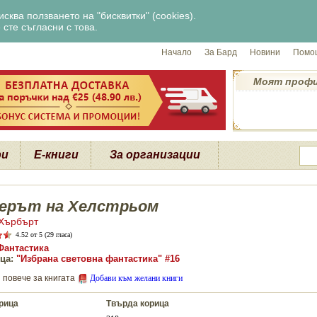
сква ползването на "бисквитки" (cookies).
сте съгласни с това.
Начало
За Бард
Новини
Помощ
Моят проф
ри
Е-книги
За организации
ерът на Хелстрьом
Хърбърт
4.52
от 5 (29 гласа)
Фантастика
ца:
"Избрана световна фантастика" #16
 повече за книгата
Добави към желани книги
рица
Твърда корица