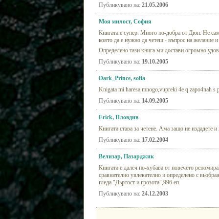
Публикувано на:
21.05.2006
Моя милост, София
Книгата е супер. Много по-добра от Дюн. Не само
която да е нужно да четеш - въпрос на желание и
Определено тази книга ми достави огромно удов
Публикувано на:
19.10.2005
Dark_Prince, sofia
Knigata mi haresa mnogo,vupreki 4e q zapo4nah s p
Публикувано на:
14.09.2005
Erick, Пловдив
Книгата става за четене. Ама защо не издадете
Публикувано на:
17.02.2004
Велизар, Пазарджик
Книгата е далеч по-хубава от повечето реномира
сравнително увлекателно и определено с вьображ
гледа "Дьртост и грозота",996 еп.
Публикувано на:
24.12.2003