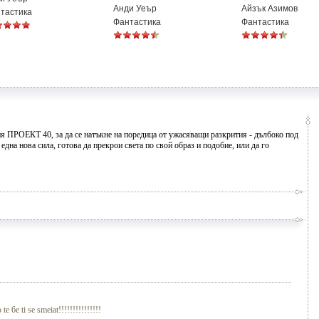
Анди Уеър
Айзък Азимов
тастика
Фантастика
Фантастика
ия ПРОЕКТ 40, за да се натъкне на поредица от ужасяващи разкрития - дълбоко под
 една нова сила, готова да прекрои света по свой образ и подобие, или да го
te 6e ti se smeiat!!!!!!!!!!!!!!!