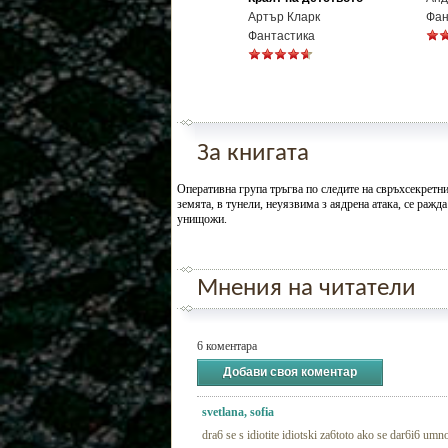
Артър Кларк
Фан
Фантастика
За книгата
Оперативна група тръгва по следите на свръхсекретн
земята, в тунели, неуязвима з аядрена атака, се ражда
унищожи.
Мнения на читатели
6 коментара
Добави своя коментар
svetlana, sofia
dra6 se s idiotite idiotski za6toto ako se dar6i6 umno 