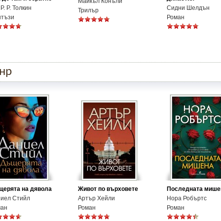
Майкъл Конъли
 Р. Р. Толкин
Сидни Шелдън
Трилър
нтъзи
Роман
анр
ерята на дявола
Живот по върховете
Последната мише
иел Стийл
Артър Хейли
Нора Робъртс
ман
Роман
Роман