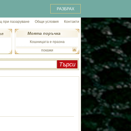
РАЗБРАХ
 при пазаруване
Общи условия
Контакти
Моята поръчка
ил
Кошницата е празна
покажи