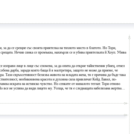
 за да се срещне със своята приятелка на тяхното място в блатото. Но Тори,
а срещата. Нечия сянка се промъква, нахвърля се и убива приятелката й Хоуп. Убива
се изправи лице в лице със спомена, за да опита да открие тайнствения убиец, отнел
собена дарба, заради която баща й я малтретира, защото не може да приеме, че
а. Тази свръхсетивност белязва живота на младата жена, тя е причина да бъде така
ствителност, необикновена красота и духовна сила привличат Кейд Лавил, по-
ламва искрата на истинско чувство. Но сенките от миналото тегнат. Тори отново
 Но все не успява да види лицето му. Усеща, че тя е следващата набелязана жертва…