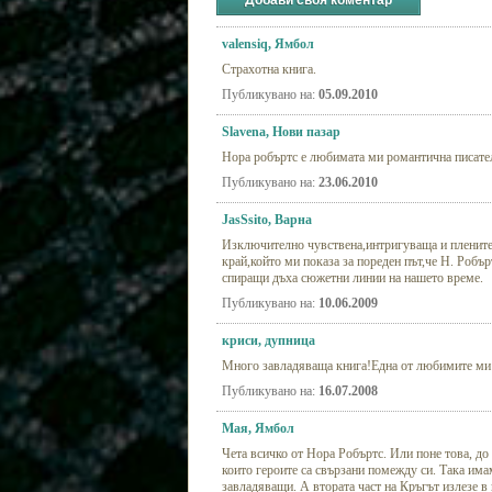
Добави своя коментар
valensiq, Ямбол
Страхотна книга.
Публикувано на:
05.09.2010
Slavena, Нови пазар
Нора робъртс е любимата ми романтична писател
Публикувано на:
23.06.2010
JasSsito, Варна
Изключително чувствена,интригуваща и пленител
край,който ми показа за пореден път,че Н. Робъ
спиращи дъха сюжетни линии на нашето време.
Публикувано на:
10.06.2009
криси, дупница
Много завладяваща книга!Една от любимите ми н
Публикувано на:
16.07.2008
Мая, Ямбол
Чета всичко от Нора Робъртс. Или поне това, до
които героите са свързани помежду си. Така имам
завладяващи. А втората част на Кръгът излезе в 