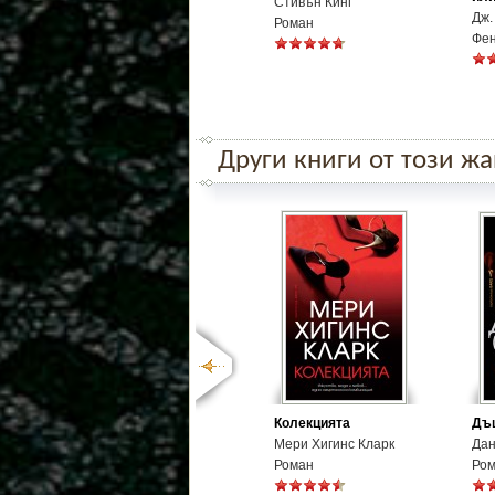
Стивън Кинг
Дж.
Роман
Фе
Други книги от този ж
Колекцията
Дъщ
Мери Хигинс Кларк
Дан
Роман
Ро