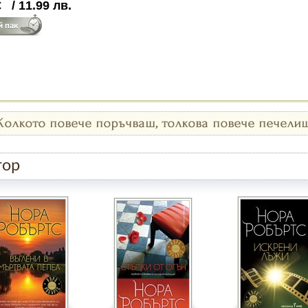
€
/
11.99
лв.
тор