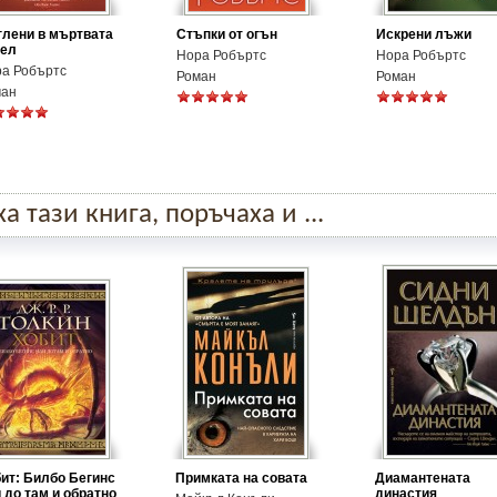
лени в мъртвата
Стъпки от огън
Искрени лъжи
пел
Нора Робъртс
Нора Робъртс
а Робъртс
Роман
Роман
ман
 тази книга, поръчаха и ...
ит: Билбо Бегинс
Примката на совата
Диамантената
 до там и обратно
династия