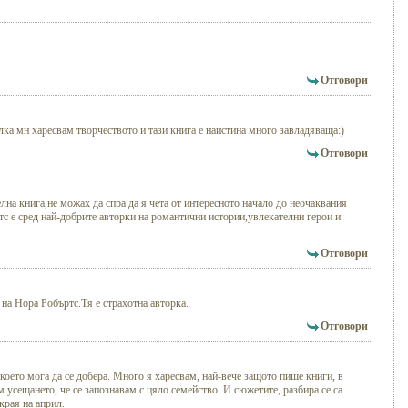
Отговори
ка мн харесвам творчеството и тази книга е наистина много завладяваща:)
Отговори
на книга,не можах да спра да я чета от интересното начало до неочаквания
ртс е сред най-добрите авторки на романтични истории,увлекателни герои и
Отговори
а Нора Робъртс.Тя е страхотна авторка.
Отговори
 което мога да се добера. Много я харесвам, най-вече защото пише книги, в
 усещането, че се запознавам с цяло семейство. И сюжетите, разбира се са
края на април.