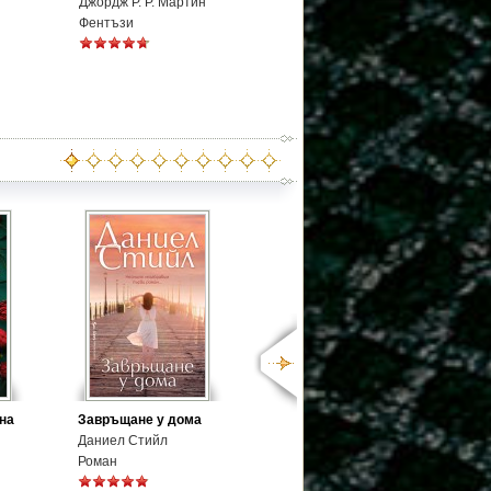
Джордж Р. Р. Мартин
Фентъзи
на
Завръщане у дома
Даниел Стийл
Роман