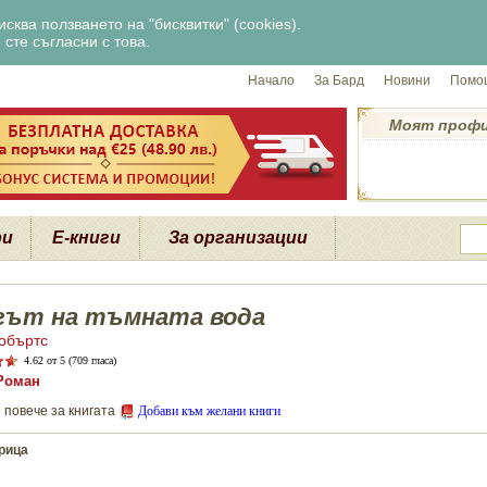
сква ползването на "бисквитки" (cookies).
сте съгласни с това.
Начало
За Бард
Новини
Помощ
Моят проф
ри
Е-книги
За организации
гът на тъмната вода
объртс
4.62
от 5 (709 гласа)
Роман
 повече за книгата
Добави към желани книги
рица