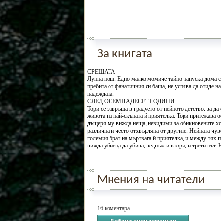
За книгата
СРЕЩАТА
Лунна нощ. Едно малко момиче тайно напуска дома си,
пребита от фанатичния си баща, не успява да отиде н
надеждата.
СЛЕД ОСЕМНАДЕСЕТ ГОДИНИ
Тори се завръща в градчето от нейното детство, за да 
живота на най-скъпата й приятелка. Тори притежава о
дъщеря му вижда неща, невидими за обикновените хор
различна и често отхвърляна от другите. Нейната чув
големия брат на мъртвата й приятелка, и между тях п
вижда убиеца да убива, веднъж и втори, и трети път.
Мнения на читатели
16 коментара