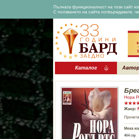
Пълната функционалност на този сайт изи
С ползването на сайта потвърждавате, че 
Каталог
Авто
Бре
Нора Р
Жанр:
Прочети
Мека ко
464 стр.