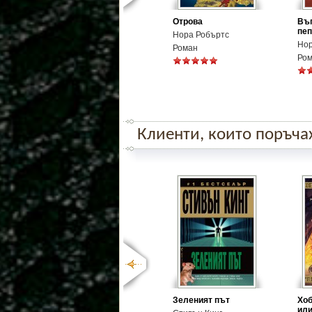
Отрова
Въг
пе
Нора Робъртс
Нор
Роман
Ро
Клиенти, които поръчаха
Зеленият път
Хоб
или