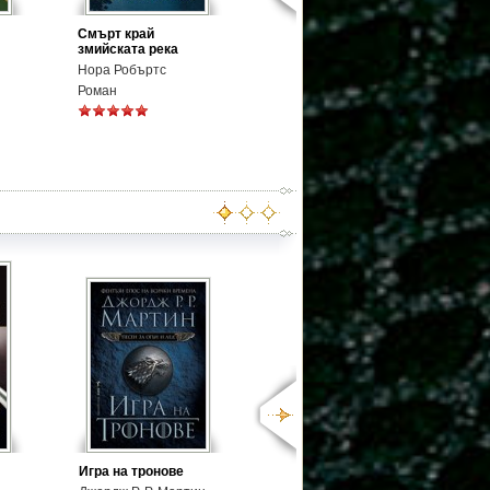
Смърт край
змийската река
Нора Робъртс
Роман
Игра на тронове